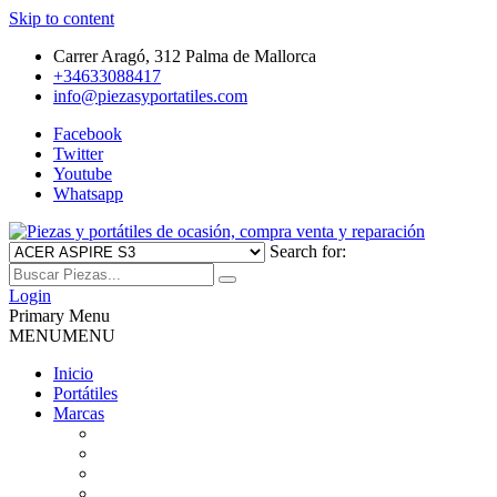
Skip to content
Carrer Aragó, 312 Palma de Mallorca
+34633088417
info@piezasyportatiles.com
Facebook
Twitter
Youtube
Whatsapp
Search for:
Todo lo que necesitas para reparar tu portatil, Pantallas, Teclas,
Piezas y portátiles de ocasión,
Teclados, Baterías, Carcasas, Placas, Gráficas, Procesadores,
Login
Ventiladores
Primary Menu
compra venta y reparación
MENU
MENU
Inicio
Portátiles
Marcas