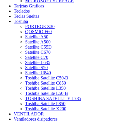
MICROSOFT SURFACE
Tarjetas Graficas
Teclados
Teclas Sueltas
Toshiba
PORTEGE Z30
QOSMIO F60
Satellite A50
Satellite A500
Satellite C55D
Satellite C670
Satellite C70
Satellite L635
Satellite S50
Satellite U840
Toshiba Satellite C50-B
Toshiba Satellite C850
Toshiba Satellite L350
Toshiba Satellite L50-B
TOSHIBA SATELLITE L735
Toshiba Satellite P850
Toshiba Satellite X200
VENTILADOR
Ventiladores disipadores