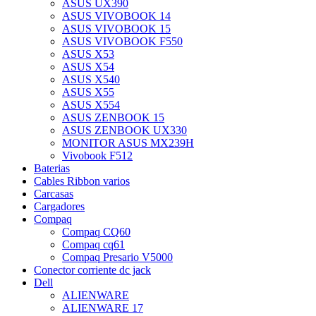
ASUS UX390
ASUS VIVOBOOK 14
ASUS VIVOBOOK 15
ASUS VIVOBOOK F550
ASUS X53
ASUS X54
ASUS X540
ASUS X55
ASUS X554
ASUS ZENBOOK 15
ASUS ZENBOOK UX330
MONITOR ASUS MX239H
Vivobook F512
Baterias
Cables Ribbon varios
Carcasas
Cargadores
Compaq
Compaq CQ60
Compaq cq61
Compaq Presario V5000
Conector corriente dc jack
Dell
ALIENWARE
ALIENWARE 17