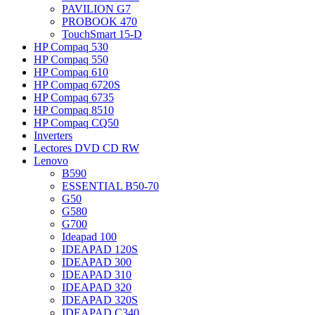
PAVILION G7
PROBOOK 470
TouchSmart 15-D
HP Compaq 530
HP Compaq 550
HP Compaq 610
HP Compaq 6720S
HP Compaq 6735
HP Compaq 8510
HP Compaq CQ50
Inverters
Lectores DVD CD RW
Lenovo
B590
ESSENTIAL B50-70
G50
G580
G700
Ideapad 100
IDEAPAD 120S
IDEAPAD 300
IDEAPAD 310
IDEAPAD 320
IDEAPAD 320S
IDEAPAD C340