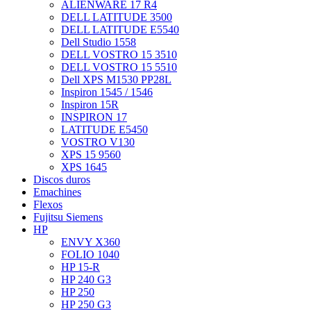
ALIENWARE 17 R4
DELL LATITUDE 3500
DELL LATITUDE E5540
Dell Studio 1558
DELL VOSTRO 15 3510
DELL VOSTRO 15 5510
Dell XPS M1530 PP28L
Inspiron 1545 / 1546
Inspiron 15R
INSPIRON 17
LATITUDE E5450
VOSTRO V130
XPS 15 9560
XPS 1645
Discos duros
Emachines
Flexos
Fujitsu Siemens
HP
ENVY X360
FOLIO 1040
HP 15-R
HP 240 G3
HP 250
HP 250 G3