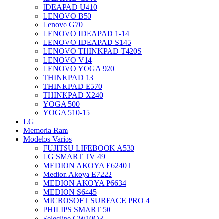
IDEAPAD U410
LENOVO B50
Lenovo G70
LENOVO IDEAPAD 1-14
LENOVO IDEAPAD S145
LENOVO THINKPAD T420S
LENOVO V14
LENOVO YOGA 920
THINKPAD 13
THINKPAD E570
THINKPAD X240
YOGA 500
YOGA 510-15
LG
Memoria Ram
Modelos Varios
FUJITSU LIFEBOOK A530
LG SMART TV 49
MEDION AKOYA E6240T
Medion Akoya E7222
MEDION AKOYA P6634
MEDION S6445
MICROSOFT SURFACE PRO 4
PHILIPS SMART 50
Selecline CW10Q3