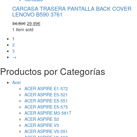
CARCASA TRASERA PANTALLA BACK COVER
LENOVO B590 3761
El
El
34,80
€
29,99
€
precio
precio
1 item sold
original
actual
1
era:
es:
2
34,80€.
29,99€.
3
→
Productos por Categorías
Acer
ACER ASPIRE E1-572
ACER ASPIRE E5-521
ACER ASPIRE E5-551
ACER ASPIRE E5-575
ACER ASPIRE M3-581T
ACER ASPIRE S3
ACER ASPIRE V3
ACER ASPIRE V5-551