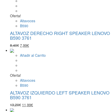
Oferta!
Altavoces
B590
ALTAVOZ DERECHO RIGHT SPEAKER LENOVO
B590 3761
El
El
8,40
€
7,99
€
precio
precio
original
actual
Añadir al Carrito
era:
es:
8,40€.
7,99€.
Oferta!
Altavoces
B590
ALTAVOZ IZQUIERDO LEFT SPEAKER LENOVO
B590 3761
El
El
13,20
€
11,99
€
precio
precio