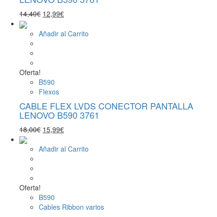
El
El
14,40
€
12,99
€
precio
precio
original
actual
Añadir al Carrito
era:
es:
14,40€.
12,99€.
Oferta!
B590
Flexos
CABLE FLEX LVDS CONECTOR PANTALLA
LENOVO B590 3761
El
El
18,00
€
15,99
€
precio
precio
original
actual
Añadir al Carrito
era:
es:
18,00€.
15,99€.
Oferta!
B590
Cables Ribbon varios