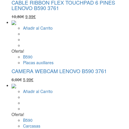
CABLE RIBBON FLEX TOUCHPAD 6 PINES
LENOVO B590 3761
El
El
10,80
€
9,99
€
precio
precio
original
actual
Añadir al Carrito
era:
es:
10,80€.
9,99€.
Oferta!
B590
Placas auxiliares
CAMERA WEBCAM LENOVO B590 3761
El
El
6,00
€
5,99
€
precio
precio
original
actual
Añadir al Carrito
era:
es:
6,00€.
5,99€.
Oferta!
B590
Carcasas