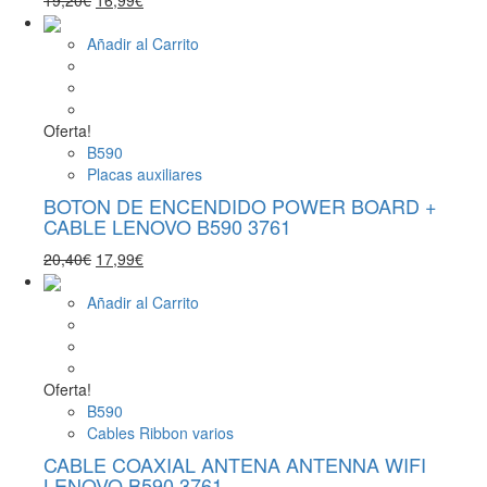
precio
precio
original
actual
Añadir al Carrito
era:
es:
19,20€.
16,99€.
Oferta!
B590
Placas auxiliares
BOTON DE ENCENDIDO POWER BOARD +
CABLE LENOVO B590 3761
El
El
20,40
€
17,99
€
precio
precio
original
actual
Añadir al Carrito
era:
es:
20,40€.
17,99€.
Oferta!
B590
Cables Ribbon varios
CABLE COAXIAL ANTENA ANTENNA WIFI
LENOVO B590 3761