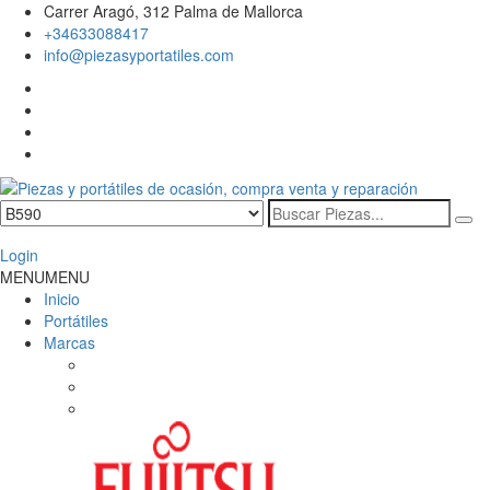
Skip
Carrer Aragó, 312 Palma de Mallorca
to
+34633088417
content
info@piezasyportatiles.com
Facebook
Twitter
Youtube
Whatsapp
Search
Todo lo que necesitas para reparar tu portatil, Pantallas, Teclas,
Piezas y portátiles de ocasión,
for:
Teclados, Baterías, Carcasas, Placas, Gráficas, Procesadores,
Ventiladores
Login
compra venta y reparación
Primary
MENU
MENU
Menu
Inicio
Portátiles
Marcas