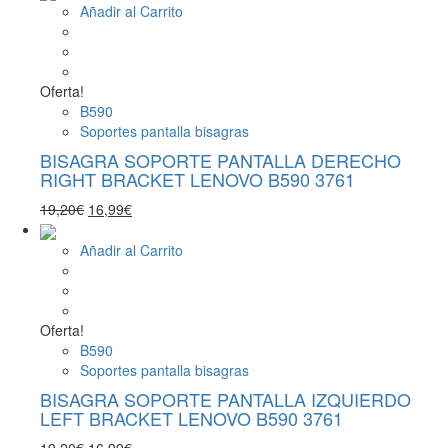
original
actual
Añadir al Carrito
era:
es:
13,20€.
11,99€.
Oferta!
B590
Soportes pantalla bisagras
BISAGRA SOPORTE PANTALLA DERECHO
RIGHT BRACKET LENOVO B590 3761
El
El
19,20
€
16,99
€
precio
precio
original
actual
Añadir al Carrito
era:
es:
19,20€.
16,99€.
Oferta!
B590
Soportes pantalla bisagras
BISAGRA SOPORTE PANTALLA IZQUIERDO
LEFT BRACKET LENOVO B590 3761
El
El
19,20
€
16,99
€