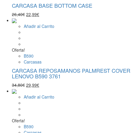
CARCASA BASE BOTTOM CASE
El
El
26,40
€
22,99
€
precio
precio
original
actual
Añadir al Carrito
era:
es:
26,40€.
22,99€.
Oferta!
B590
Carcasas
CARCASA REPOSAMANOS PALMREST COVER
LENOVO B590 3761
El
El
34,80
€
29,99
€
precio
precio
original
actual
Añadir al Carrito
era:
es:
34,80€.
29,99€.
Oferta!
B590
Carcasas