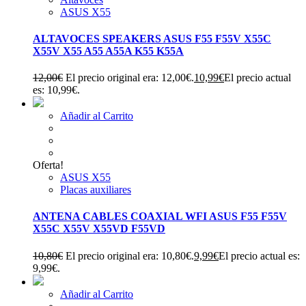
ASUS X55
ALTAVOCES SPEAKERS ASUS F55 F55V X55C
X55V X55 A55 A55A K55 K55A
12,00
€
El precio original era: 12,00€.
10,99
€
El precio actual
es: 10,99€.
Añadir al Carrito
Oferta!
ASUS X55
Placas auxiliares
ANTENA CABLES COAXIAL WFI ASUS F55 F55V
X55C X55V X55VD F55VD
10,80
€
El precio original era: 10,80€.
9,99
€
El precio actual es:
9,99€.
Añadir al Carrito