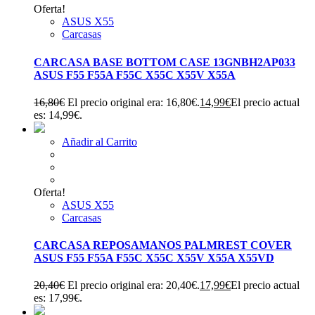
Oferta!
ASUS X55
Carcasas
CARCASA BASE BOTTOM CASE 13GNBH2AP033
ASUS F55 F55A F55C X55C X55V X55A
16,80
€
El precio original era: 16,80€.
14,99
€
El precio actual
es: 14,99€.
Añadir al Carrito
Oferta!
ASUS X55
Carcasas
CARCASA REPOSAMANOS PALMREST COVER
ASUS F55 F55A F55C X55C X55V X55A X55VD
20,40
€
El precio original era: 20,40€.
17,99
€
El precio actual
es: 17,99€.