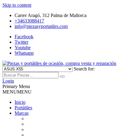
Skip to content
Carrer Aragó, 312 Palma de Mallorca
+34633088417
info@piezasyportatiles.com
Facebook
Twitter
Youtube
Whatsapp
Search for:
Todo lo que necesitas para reparar tu portatil, Pantallas, Teclas,
Piezas y portátiles de ocasión,
Teclados, Baterías, Carcasas, Placas, Gráficas, Procesadores,
Login
Ventiladores
Primary Menu
compra venta y reparación
MENU
MENU
Inicio
Portátiles
Marcas