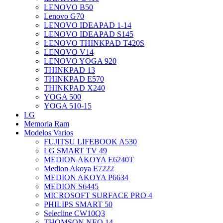
LENOVO B50
Lenovo G70
LENOVO IDEAPAD 1-14
LENOVO IDEAPAD S145
LENOVO THINKPAD T420S
LENOVO V14
LENOVO YOGA 920
THINKPAD 13
THINKPAD E570
THINKPAD X240
YOGA 500
YOGA 510-15
LG
Memoria Ram
Modelos Varios
FUJITSU LIFEBOOK A530
LG SMART TV 49
MEDION AKOYA E6240T
Medion Akoya E7222
MEDION AKOYA P6634
MEDION S6445
MICROSOFT SURFACE PRO 4
PHILIPS SMART 50
Selecline CW10Q3
THOMSON NEO 14