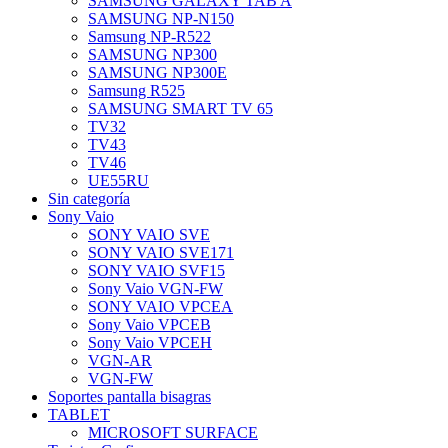
SAMSUNG GALAXY TAB A
SAMSUNG NP-N150
Samsung NP-R522
SAMSUNG NP300
SAMSUNG NP300E
Samsung R525
SAMSUNG SMART TV 65
TV32
TV43
TV46
UE55RU
Sin categoría
Sony Vaio
SONY VAIO SVE
SONY VAIO SVE171
SONY VAIO SVF15
Sony Vaio VGN-FW
SONY VAIO VPCEA
Sony Vaio VPCEB
Sony Vaio VPCEH
VGN-AR
VGN-FW
Soportes pantalla bisagras
TABLET
MICROSOFT SURFACE