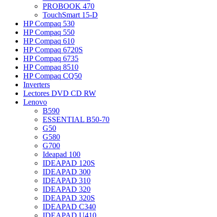
PROBOOK 470
TouchSmart 15-D
HP Compaq 530
HP Compaq 550
HP Compaq 610
HP Compaq 6720S
HP Compaq 6735
HP Compaq 8510
HP Compaq CQ50
Inverters
Lectores DVD CD RW
Lenovo
B590
ESSENTIAL B50-70
G50
G580
G700
Ideapad 100
IDEAPAD 120S
IDEAPAD 300
IDEAPAD 310
IDEAPAD 320
IDEAPAD 320S
IDEAPAD C340
IDEAPAD U410