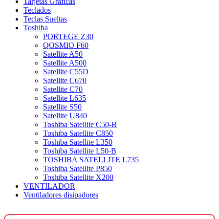
Tarjetas Graficas
Teclados
Teclas Sueltas
Toshiba
PORTEGE Z30
QOSMIO F60
Satellite A50
Satellite A500
Satellite C55D
Satellite C670
Satellite C70
Satellite L635
Satellite S50
Satellite U840
Toshiba Satellite C50-B
Toshiba Satellite C850
Toshiba Satellite L350
Toshiba Satellite L50-B
TOSHIBA SATELLITE L735
Toshiba Satellite P850
Toshiba Satellite X200
VENTILADOR
Ventiladores disipadores