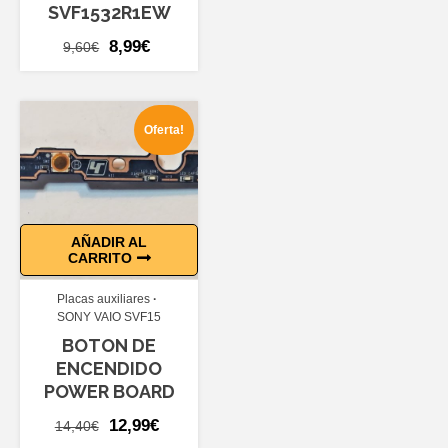
SVF1532R1EW
El
El
8,99
€
9,60
€
precio
precio
original
actual
era:
es:
Oferta!
9,60€.
8,99€.
AÑADIR AL
CARRITO
Placas auxiliares
SONY VAIO SVF15
BOTON DE
ENCENDIDO
POWER BOARD
El
El
12,99
€
14,40
€
precio
precio