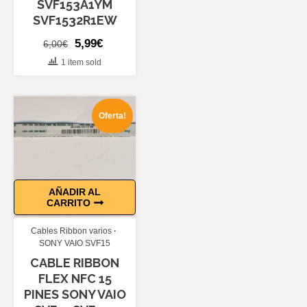
SVF153A1YM
SVF1532R1EW
El
El
5,99
€
6,00
€
precio
precio
1 item sold
original
actual
era:
es:
6,00€.
5,99€.
Oferta!
AÑADIR AL
CARRITO
Cables Ribbon varios
SONY VAIO SVF15
CABLE RIBBON
FLEX NFC 15
PINES SONY VAIO