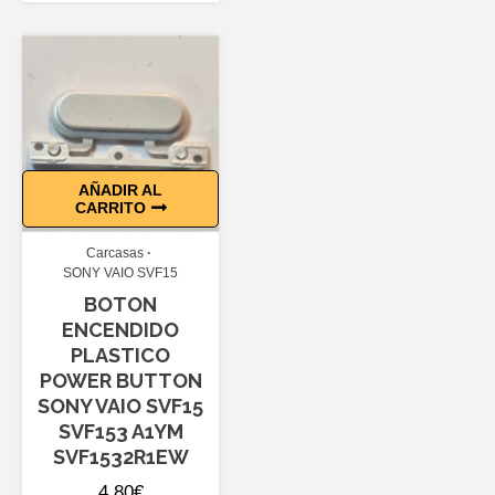
original
actual
era:
es:
14,40€.
12,99€.
AÑADIR AL
CARRITO
Carcasas
SONY VAIO SVF15
BOTON
ENCENDIDO
PLASTICO
POWER BUTTON
SONY VAIO SVF15
SVF153 A1YM
SVF1532R1EW
4,80
€