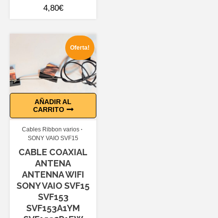
4,80
€
Oferta!
AÑADIR AL
CARRITO
Cables Ribbon varios
SONY VAIO SVF15
CABLE COAXIAL
ANTENA
ANTENNA WIFI
SONY VAIO SVF15
SVF153
SVF153A1YM