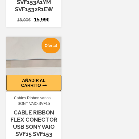
SVF153A1YM
SVF1532R1EW
El
El
15,99
€
18,00
€
precio
precio
original
actual
era:
es:
Oferta!
18,00€.
15,99€.
AÑADIR AL
CARRITO
Cables Ribbon varios
SONY VAIO SVF15
CABLE RIBBON
FLEX CONECTOR
USB SONY VAIO
SVF15 SVF153