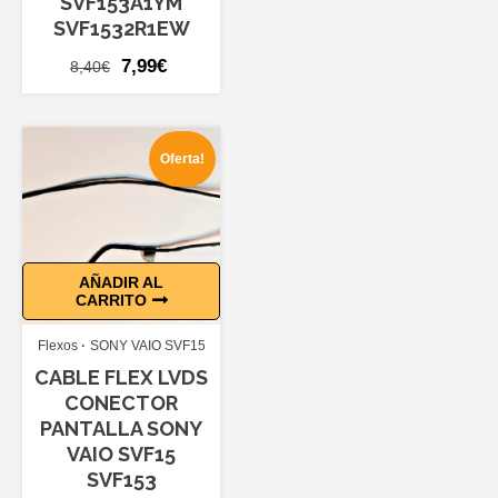
SVF153A1YM
SVF1532R1EW
El
El
7,99
€
8,40
€
precio
precio
original
actual
era:
es:
Oferta!
8,40€.
7,99€.
AÑADIR AL
CARRITO
Flexos
SONY VAIO SVF15
CABLE FLEX LVDS
CONECTOR
PANTALLA SONY
VAIO SVF15
SVF153