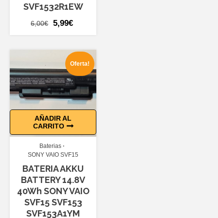
SVF1532R1EW
El
El
5,99
€
6,00
€
precio
precio
original
actual
era:
es:
Oferta!
6,00€.
5,99€.
AÑADIR AL
CARRITO
Baterias
SONY VAIO SVF15
BATERIA AKKU
BATTERY 14.8V
40Wh SONY VAIO
SVF15 SVF153
SVF153A1YM