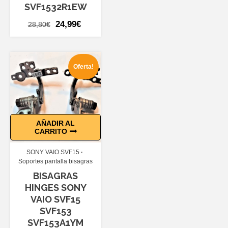
SVF1532R1EW
El
El
24,99
€
28,80
€
precio
precio
original
actual
era:
es:
Oferta!
28,80€.
24,99€.
AÑADIR AL
CARRITO
SONY VAIO SVF15
Soportes pantalla bisagras
BISAGRAS
HINGES SONY
VAIO SVF15
SVF153
SVF153A1YM