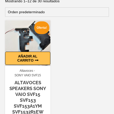
Mostrando 1–12 de 30 resultados
Oferta!
AÑADIR AL
CARRITO
Altavoces
SONY VAIO SVF15
ALTAVOCES
SPEAKERS SONY
VAIO SVF15
SVF153
SVF153A1YM
SVF1532R1EW