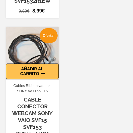
SVF1532R1EW
El
El
8,99
€
9,60
€
precio
precio
original
actual
era:
es:
Oferta!
9,60€.
8,99€.
AÑADIR AL
CARRITO
Cables Ribbon varios
SONY VAIO SVF15
CABLE
CONECTOR
WEBCAM SONY
VAIO SVF15
SVF153