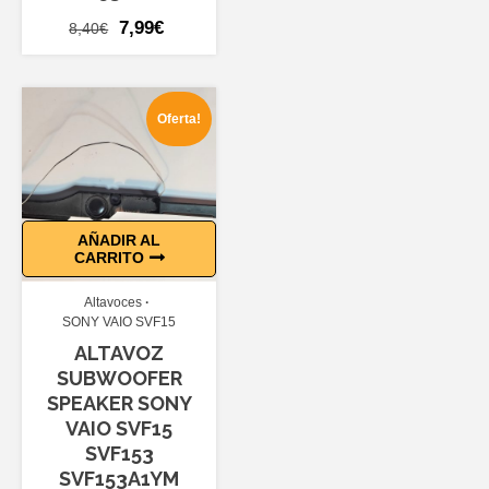
El
El
7,99
€
8,40
€
precio
precio
original
actual
era:
es:
Oferta!
8,40€.
7,99€.
AÑADIR AL
CARRITO
Altavoces
SONY VAIO SVF15
ALTAVOZ
SUBWOOFER
SPEAKER SONY
VAIO SVF15
SVF153
SVF153A1YM