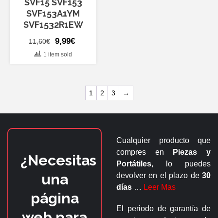
SVF15 SVF153
SVF153A1YM
SVF1532R1EW
El
El
9,99
€
11,60
€
precio
precio
1 item sold
original
actual
era:
es:
11,60€.
9,99€.
1
2
3
→
Cualquier producto que
compres en
Piezas y
¿Necesitas
Portátiles
, lo puedes
una
devolver en el plazo de
30
días
…
Leer Mas
página
El periodo de garantía de
web para