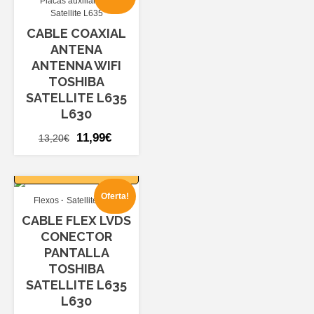
Placas auxiliares
10,80€.
9,99€.
Satellite L635
CABLE COAXIAL
ANTENA
ANTENNA WIFI
TOSHIBA
SATELLITE L635
L630
El
El
11,99
€
13,20
€
precio
precio
AÑADIR AL
original
actual
CARRITO
era:
es:
Oferta!
Flexos
Satellite L635
13,20€.
11,99€.
CABLE FLEX LVDS
CONECTOR
PANTALLA
TOSHIBA
SATELLITE L635
L630