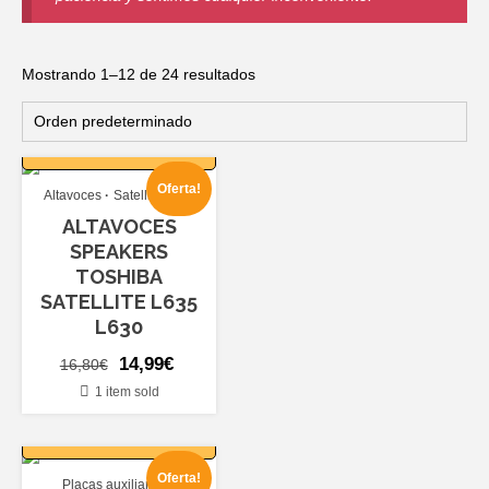
Mostrando 1–12 de 24 resultados
AÑADIR AL
CARRITO
Oferta!
Altavoces
Satellite L635
ALTAVOCES
SPEAKERS
TOSHIBA
SATELLITE L635
L630
El
El
14,99
€
16,80
€
precio
precio
1 item sold
original
actual
AÑADIR AL
CARRITO
era:
es:
16,80€.
14,99€.
Oferta!
Placas auxiliares