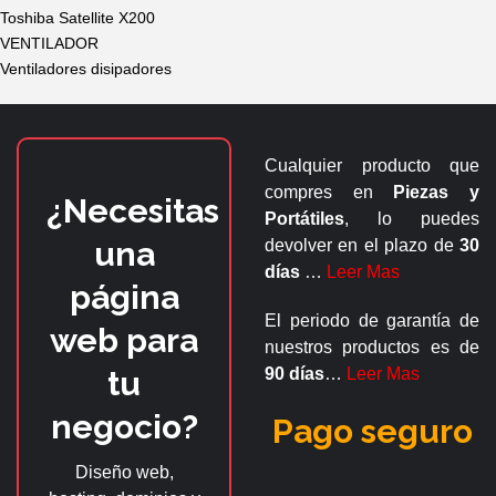
Toshiba Satellite X200
VENTILADOR
Ventiladores disipadores
Cualquier producto que
compres en
Piezas y
¿Necesitas
Portátiles
, lo puedes
una
devolver en el plazo de
30
días
…
Leer Mas
página
El periodo de garantía de
web para
nuestros productos es de
tu
90 días
…
Leer Mas
negocio?
Pago seguro
Diseño web,