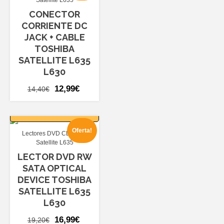
Satellite L635
CONECTOR
CORRIENTE DC
JACK + CABLE
TOSHIBA
SATELLITE L635
L630
El
El
12,99
€
14,40
€
precio
precio
AÑADIR AL
original
actual
CARRITO
era:
es:
Oferta!
Lectores DVD CD RW
14,40€.
12,99€.
Satellite L635
LECTOR DVD RW
SATA OPTICAL
DEVICE TOSHIBA
SATELLITE L635
L630
El
El
16,99
€
19,20
€