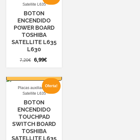
Satellite L635
BOTON
ENCENDIDO
POWER BOARD
TOSHIBA
SATELLITE L635
L630
El
El
6,99
€
7,20
€
precio
precio
AÑADIR AL
original
actual
CARRITO
era:
es:
Oferta!
Placas auxiliares
7,20€.
6,99€.
Satellite L635
BOTON
ENCENDIDO
TOUCHPAD
SWITCH BOARD
TOSHIBA
SATELLITE L635