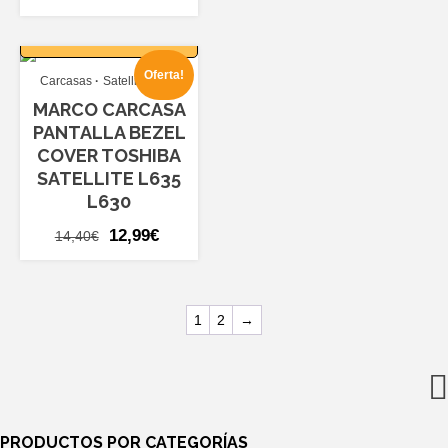
precio
precio
AÑADIR AL
original
actual
CARRITO
era:
es:
Oferta!
Carcasas
Satellite L635
19,20€.
16,99€.
MARCO CARCASA
PANTALLA BEZEL
COVER TOSHIBA
SATELLITE L635
L630
El
El
12,99
€
14,40
€
precio
precio
original
actual
era:
es:
1
2
→
14,40€.
12,99€.
PRODUCTOS POR CATEGORÍAS