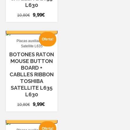
L630
El
El
9,99
€
10,80
€
precio
precio
AÑADIR AL
original
actual
CARRITO
era:
es:
Oferta!
Placas auxiliares
10,80€.
9,99€.
Satellite L635
BOTONES RATON
MOUSE BUTTON
BOARD +
CABLLES RIBBON
TOSHIBA
SATELLITE L635
L630
El
El
9,99
€
10,80
€
precio
precio
AÑADIR AL
original
actual
CARRITO
era:
es:
Oferta!