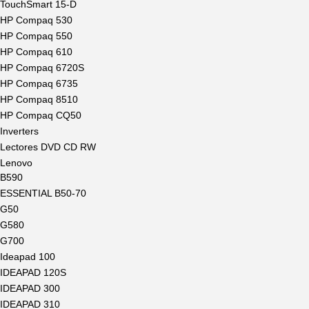
TouchSmart 15-D
HP Compaq 530
HP Compaq 550
HP Compaq 610
HP Compaq 6720S
HP Compaq 6735
HP Compaq 8510
HP Compaq CQ50
Inverters
Lectores DVD CD RW
Lenovo
B590
ESSENTIAL B50-70
G50
G580
G700
Ideapad 100
IDEAPAD 120S
IDEAPAD 300
IDEAPAD 310