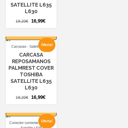
SATELLITE L635
L630
El
El
16,99
€
19,20
€
precio
precio
AÑADIR AL
original
actual
CARRITO
era:
es:
Oferta!
Carcasas
Satellite L635
19,20€.
16,99€.
CARCASA
REPOSAMANOS
PALMREST COVER
TOSHIBA
SATELLITE L635
L630
El
El
16,99
€
19,20
€
precio
precio
AÑADIR AL
original
actual
CARRITO
era:
es:
Oferta!
Conector corriente dc jack
19,20€.
16,99€.