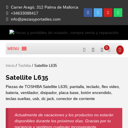
Skip
Carrer Aragó, 312 Palma de Mallorca
to
Facebook
Twitter
Youtube
What
+34633088417
content
info@piezasyportatiles.com
Todo lo que necesitas para reparar tu portatil, Pantallas, Teclas,
Piezas Y Portátiles De
Teclados, Baterías, Carcasas, Placas, Gráficas, Procesadores,
0
MENU
Ocasión, Compra Venta Y
Ventiladores
Reparación
Inicio
/
Toshiba
/ Satellite L635
Satellite L635
Piezas de TOSHIBA Satellite L635; pantalla, teclado, flex video,
bateria, ventilador, disipador, placa base, botón encendido,
teclas sueltas, usb, dc jack, conector de corriente
Actualmente de vacaciones y los productos no estarán
disponibles durante los próximos días. Gracias por tu
paciencia y sentimos cualquier inconveniente.