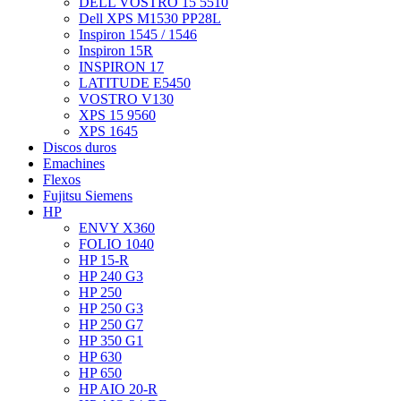
DELL VOSTRO 15 5510
Dell XPS M1530 PP28L
Inspiron 1545 / 1546
Inspiron 15R
INSPIRON 17
LATITUDE E5450
VOSTRO V130
XPS 15 9560
XPS 1645
Discos duros
Emachines
Flexos
Fujitsu Siemens
HP
ENVY X360
FOLIO 1040
HP 15-R
HP 240 G3
HP 250
HP 250 G3
HP 250 G7
HP 350 G1
HP 630
HP 650
HP AIO 20-R