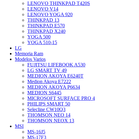
LENOVO THINKPAD T420S
LENOVO V14
LENOVO YOGA 920
THINKPAD 13
THINKPAD E570
THINKPAD X240
YOGA 500
YOGA 510-15
LG
Memoria Ram
Modelos Varios
FUJITSU LIFEBOOK A530
LG SMART TV 49
MEDION AKOYA E6240T
Medion Akoya E7222
MEDION AKOYA P6634
MEDION S6445
MICROSOFT SURFACE PRO 4
PHILIPS SMART 50
Selecline CW10Q3
THOMSON NEO 14
THOMSON NEOX 13
MSI
MS-16J5
MS-17F3