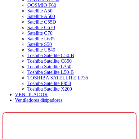
QOSMIO F60
Satellite A50
Satellite A500
Satellite C55D
Satellite C670
Satellite C70
Satellite L635
Satellite S50
Satellite U840
Toshiba Satellite C50-B
Toshiba Satellite C850
Toshiba Satellite L350
Toshiba Satellite L50-B
TOSHIBA SATELLITE L735
Toshiba Satellite P850
Toshiba Satellite X200
VENTILADOR
Ventiladores disipadores
¿Necesitas una página web para tu