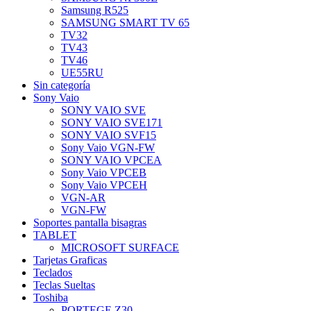
Samsung R525
SAMSUNG SMART TV 65
TV32
TV43
TV46
UE55RU
Sin categoría
Sony Vaio
SONY VAIO SVE
SONY VAIO SVE171
SONY VAIO SVF15
Sony Vaio VGN-FW
SONY VAIO VPCEA
Sony Vaio VPCEB
Sony Vaio VPCEH
VGN-AR
VGN-FW
Soportes pantalla bisagras
TABLET
MICROSOFT SURFACE
Tarjetas Graficas
Teclados
Teclas Sueltas
Toshiba
PORTEGE Z30