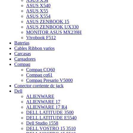
ASUS X54
ASUS X540
ASUS X55
ASUS X554
ASUS ZENBOOK 15
ASUS ZENBOOK UX330
MONITOR ASUS MX239H
Vivobook F512
Baterias
Cables Ribbon varios
Carcasas
Cargadores
Compaq
Compaq CQ60
Compaq cq61
Compaq Presario V5000
Conector corriente dc jack
Dell
ALIENWARE
ALIENWARE 17
ALIENWARE 17 R4
DELL LATITUDE 3500
DELL LATITUDE E5540
Dell Studio 1558
DELL VOSTRO 15 3510