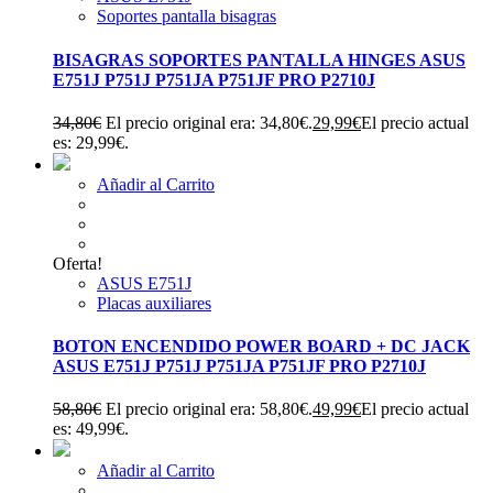
Soportes pantalla bisagras
BISAGRAS SOPORTES PANTALLA HINGES ASUS
E751J P751J P751JA P751JF PRO P2710J
34,80
€
El precio original era: 34,80€.
29,99
€
El precio actual
es: 29,99€.
Añadir al Carrito
Oferta!
ASUS E751J
Placas auxiliares
BOTON ENCENDIDO POWER BOARD + DC JACK
ASUS E751J P751J P751JA P751JF PRO P2710J
58,80
€
El precio original era: 58,80€.
49,99
€
El precio actual
es: 49,99€.
Añadir al Carrito