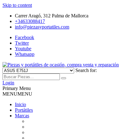
Skip to content
Carrer Aragó, 312 Palma de Mallorca
+34633088417
info@piezasyportatiles.com
Facebook
Twitter
Youtube
Whatsapp
Search for:
Todo lo que necesitas para reparar tu portatil, Pantallas, Teclas,
Piezas y portátiles de ocasión,
Teclados, Baterías, Carcasas, Placas, Gráficas, Procesadores,
Login
Ventiladores
Primary Menu
compra venta y reparación
MENU
MENU
Inicio
Portátiles
Marcas