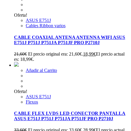
Oferta!
ASUS E751J
Cables Ribbon varios
CABLE COAXIAL ANTENA ANTENNA WIFI ASUS
E751J P751J P751JA P751JF PRO P2710J
21,60
€
El precio original era: 21,60€.
18,99
€
El precio actual
es: 18,99€.
Añadir al Carrito
Oferta!
ASUS E751J
Flexos
CABLE FLEX LVDS LED CONECTOR PANTALLA
ASUS E751J P751J P751JA P751JF PRO P2710J
33,60
€
El precio original era: 33,60€.
28,99
€
El precio actual