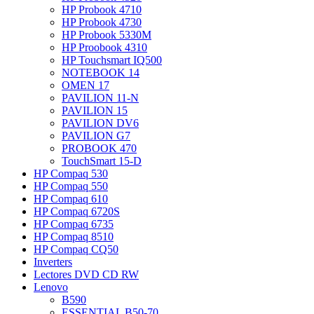
HP Probook 4710
HP Probook 4730
HP Probook 5330M
HP Proobook 4310
HP Touchsmart IQ500
NOTEBOOK 14
OMEN 17
PAVILION 11-N
PAVILION 15
PAVILION DV6
PAVILION G7
PROBOOK 470
TouchSmart 15-D
HP Compaq 530
HP Compaq 550
HP Compaq 610
HP Compaq 6720S
HP Compaq 6735
HP Compaq 8510
HP Compaq CQ50
Inverters
Lectores DVD CD RW
Lenovo
B590
ESSENTIAL B50-70