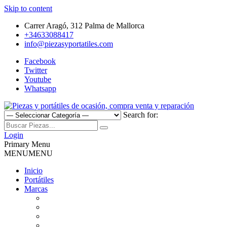
Skip to content
Carrer Aragó, 312 Palma de Mallorca
+34633088417
info@piezasyportatiles.com
Facebook
Twitter
Youtube
Whatsapp
Search for:
Todo lo que necesitas para reparar tu portatil, Pantallas, Teclas,
Piezas y portátiles de ocasión,
Teclados, Baterías, Carcasas, Placas, Gráficas, Procesadores,
Login
Ventiladores
Primary Menu
compra venta y reparación
MENU
MENU
Inicio
Portátiles
Marcas