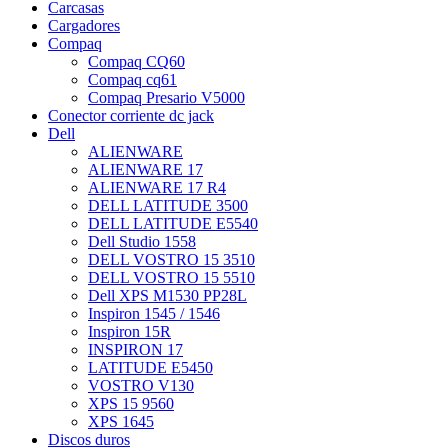
Carcasas
Cargadores
Compaq
Compaq CQ60
Compaq cq61
Compaq Presario V5000
Conector corriente dc jack
Dell
ALIENWARE
ALIENWARE 17
ALIENWARE 17 R4
DELL LATITUDE 3500
DELL LATITUDE E5540
Dell Studio 1558
DELL VOSTRO 15 3510
DELL VOSTRO 15 5510
Dell XPS M1530 PP28L
Inspiron 1545 / 1546
Inspiron 15R
INSPIRON 17
LATITUDE E5450
VOSTRO V130
XPS 15 9560
XPS 1645
Discos duros