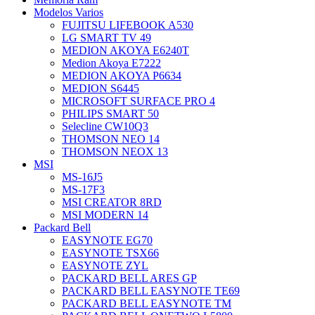
Modelos Varios
FUJITSU LIFEBOOK A530
LG SMART TV 49
MEDION AKOYA E6240T
Medion Akoya E7222
MEDION AKOYA P6634
MEDION S6445
MICROSOFT SURFACE PRO 4
PHILIPS SMART 50
Selecline CW10Q3
THOMSON NEO 14
THOMSON NEOX 13
MSI
MS-16J5
MS-17F3
MSI CREATOR 8RD
MSI MODERN 14
Packard Bell
EASYNOTE EG70
EASYNOTE TSX66
EASYNOTE ZYL
PACKARD BELL ARES GP
PACKARD BELL EASYNOTE TE69
PACKARD BELL EASYNOTE TM