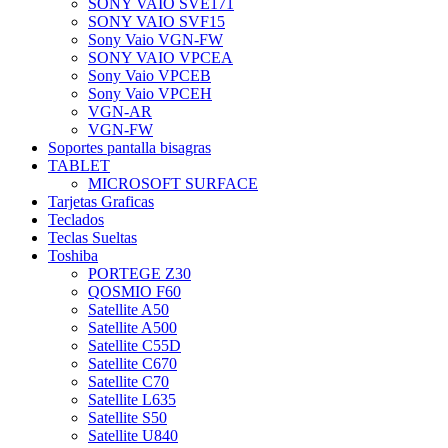
SONY VAIO SVE171
SONY VAIO SVF15
Sony Vaio VGN-FW
SONY VAIO VPCEA
Sony Vaio VPCEB
Sony Vaio VPCEH
VGN-AR
VGN-FW
Soportes pantalla bisagras
TABLET
MICROSOFT SURFACE
Tarjetas Graficas
Teclados
Teclas Sueltas
Toshiba
PORTEGE Z30
QOSMIO F60
Satellite A50
Satellite A500
Satellite C55D
Satellite C670
Satellite C70
Satellite L635
Satellite S50
Satellite U840