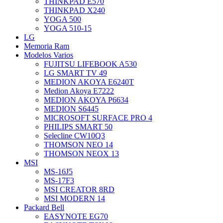
THINKPAD E570
THINKPAD X240
YOGA 500
YOGA 510-15
LG
Memoria Ram
Modelos Varios
FUJITSU LIFEBOOK A530
LG SMART TV 49
MEDION AKOYA E6240T
Medion Akoya E7222
MEDION AKOYA P6634
MEDION S6445
MICROSOFT SURFACE PRO 4
PHILIPS SMART 50
Selecline CW10Q3
THOMSON NEO 14
THOMSON NEOX 13
MSI
MS-16J5
MS-17F3
MSI CREATOR 8RD
MSI MODERN 14
Packard Bell
EASYNOTE EG70