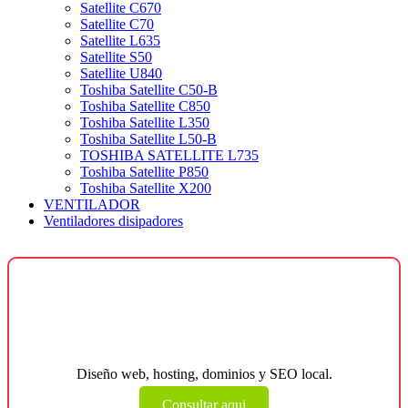
Satellite C670
Satellite C70
Satellite L635
Satellite S50
Satellite U840
Toshiba Satellite C50-B
Toshiba Satellite C850
Toshiba Satellite L350
Toshiba Satellite L50-B
TOSHIBA SATELLITE L735
Toshiba Satellite P850
Toshiba Satellite X200
VENTILADOR
Ventiladores disipadores
¿Necesitas una página web para tu
negocio?
Diseño web, hosting, dominios y SEO local.
Consultar aqui