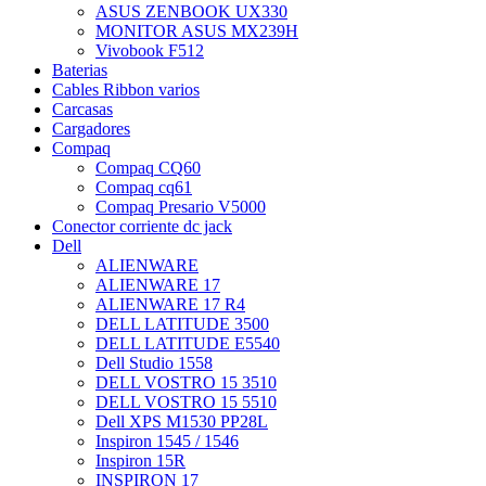
ASUS ZENBOOK UX330
MONITOR ASUS MX239H
Vivobook F512
Baterias
Cables Ribbon varios
Carcasas
Cargadores
Compaq
Compaq CQ60
Compaq cq61
Compaq Presario V5000
Conector corriente dc jack
Dell
ALIENWARE
ALIENWARE 17
ALIENWARE 17 R4
DELL LATITUDE 3500
DELL LATITUDE E5540
Dell Studio 1558
DELL VOSTRO 15 3510
DELL VOSTRO 15 5510
Dell XPS M1530 PP28L
Inspiron 1545 / 1546
Inspiron 15R
INSPIRON 17