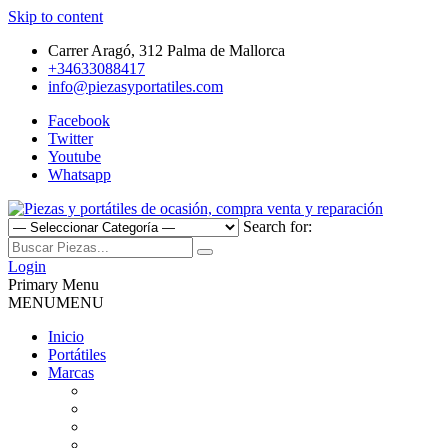
Skip to content
Carrer Aragó, 312 Palma de Mallorca
+34633088417
info@piezasyportatiles.com
Facebook
Twitter
Youtube
Whatsapp
Search for:
Todo lo que necesitas para reparar tu portatil, Pantallas, Teclas,
Piezas y portátiles de ocasión,
Teclados, Baterías, Carcasas, Placas, Gráficas, Procesadores,
Login
Ventiladores
Primary Menu
compra venta y reparación
MENU
MENU
Inicio
Portátiles
Marcas