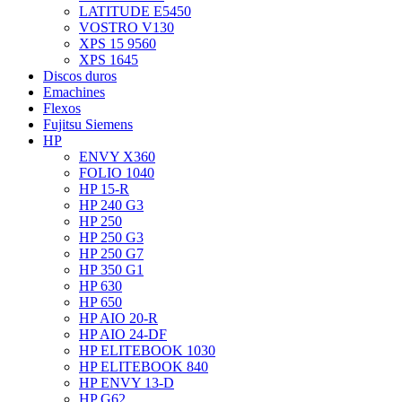
LATITUDE E5450
VOSTRO V130
XPS 15 9560
XPS 1645
Discos duros
Emachines
Flexos
Fujitsu Siemens
HP
ENVY X360
FOLIO 1040
HP 15-R
HP 240 G3
HP 250
HP 250 G3
HP 250 G7
HP 350 G1
HP 630
HP 650
HP AIO 20-R
HP AIO 24-DF
HP ELITEBOOK 1030
HP ELITEBOOK 840
HP ENVY 13-D
HP G62