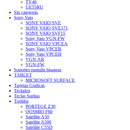
TV46
UE55RU
Sin categoría
Sony Vaio
SONY VAIO SVE
SONY VAIO SVE171
SONY VAIO SVF15
Sony Vaio VGN-FW
SONY VAIO VPCEA
Sony Vaio VPCEB
Sony Vaio VPCEH
VGN-AR
VGN-FW
Soportes pantalla bisagras
TABLET
MICROSOFT SURFACE
Tarjetas Graficas
Teclados
Teclas Sueltas
Toshiba
PORTEGE Z30
QOSMIO F60
Satellite A50
Satellite A500
Satellite C55D