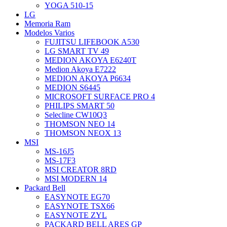
YOGA 510-15
LG
Memoria Ram
Modelos Varios
FUJITSU LIFEBOOK A530
LG SMART TV 49
MEDION AKOYA E6240T
Medion Akoya E7222
MEDION AKOYA P6634
MEDION S6445
MICROSOFT SURFACE PRO 4
PHILIPS SMART 50
Selecline CW10Q3
THOMSON NEO 14
THOMSON NEOX 13
MSI
MS-16J5
MS-17F3
MSI CREATOR 8RD
MSI MODERN 14
Packard Bell
EASYNOTE EG70
EASYNOTE TSX66
EASYNOTE ZYL
PACKARD BELL ARES GP