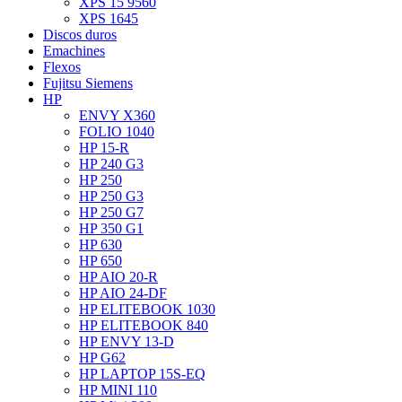
XPS 15 9560
XPS 1645
Discos duros
Emachines
Flexos
Fujitsu Siemens
HP
ENVY X360
FOLIO 1040
HP 15-R
HP 240 G3
HP 250
HP 250 G3
HP 250 G7
HP 350 G1
HP 630
HP 650
HP AIO 20-R
HP AIO 24-DF
HP ELITEBOOK 1030
HP ELITEBOOK 840
HP ENVY 13-D
HP G62
HP LAPTOP 15S-EQ
HP MINI 110