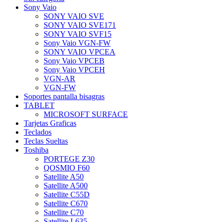
Sony Vaio
SONY VAIO SVE
SONY VAIO SVE171
SONY VAIO SVF15
Sony Vaio VGN-FW
SONY VAIO VPCEA
Sony Vaio VPCEB
Sony Vaio VPCEH
VGN-AR
VGN-FW
Soportes pantalla bisagras
TABLET
MICROSOFT SURFACE
Tarjetas Graficas
Teclados
Teclas Sueltas
Toshiba
PORTEGE Z30
QOSMIO F60
Satellite A50
Satellite A500
Satellite C55D
Satellite C670
Satellite C70
Satellite L635