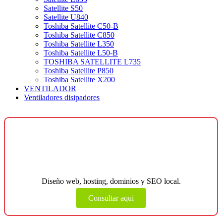
Satellite S50
Satellite U840
Toshiba Satellite C50-B
Toshiba Satellite C850
Toshiba Satellite L350
Toshiba Satellite L50-B
TOSHIBA SATELLITE L735
Toshiba Satellite P850
Toshiba Satellite X200
VENTILADOR
Ventiladores disipadores
¿Necesitas una página web para tu
negocio?
Diseño web, hosting, dominios y SEO local.
Consultar aqui