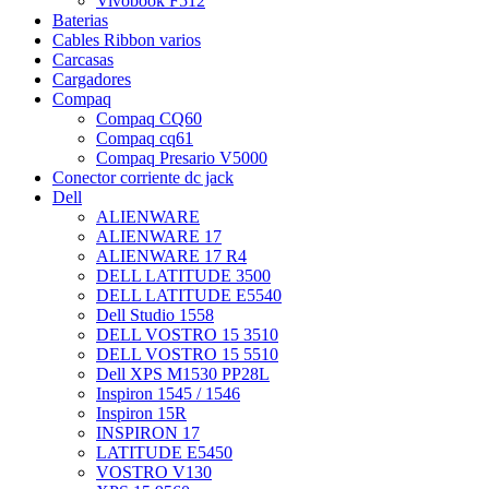
Vivobook F512
Baterias
Cables Ribbon varios
Carcasas
Cargadores
Compaq
Compaq CQ60
Compaq cq61
Compaq Presario V5000
Conector corriente dc jack
Dell
ALIENWARE
ALIENWARE 17
ALIENWARE 17 R4
DELL LATITUDE 3500
DELL LATITUDE E5540
Dell Studio 1558
DELL VOSTRO 15 3510
DELL VOSTRO 15 5510
Dell XPS M1530 PP28L
Inspiron 1545 / 1546
Inspiron 15R
INSPIRON 17
LATITUDE E5450
VOSTRO V130