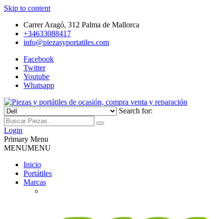
Skip to content
Carrer Aragó, 312 Palma de Mallorca
+34633088417
info@piezasyportatiles.com
Facebook
Twitter
Youtube
Whatsapp
Search for:
Todo lo que necesitas para reparar tu portatil, Pantallas, Teclas,
Piezas y portátiles de ocasión,
Teclados, Baterías, Carcasas, Placas, Gráficas, Procesadores,
Login
Ventiladores
Primary Menu
compra venta y reparación
MENU
MENU
Inicio
Portátiles
Marcas