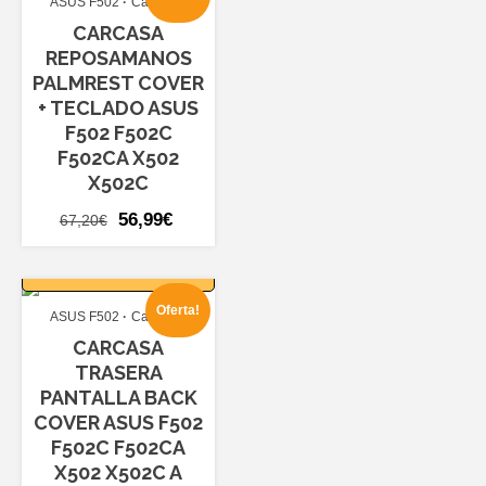
ASUS F502
Carcasas
31,20€.
26,99€.
CARCASA
REPOSAMANOS
PALMREST COVER
+ TECLADO ASUS
F502 F502C
F502CA X502
X502C
El
El
56,99
€
67,20
€
precio
precio
AÑADIR AL
original
actual
CARRITO
era:
es:
Oferta!
ASUS F502
Carcasas
67,20€.
56,99€.
CARCASA
TRASERA
PANTALLA BACK
COVER ASUS F502
F502C F502CA
X502 X502C A