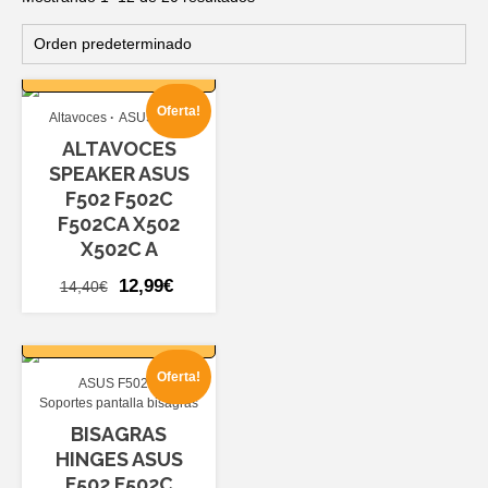
AÑADIR AL
CARRITO
Oferta!
Altavoces
ASUS F502
ALTAVOCES
SPEAKER ASUS
F502 F502C
F502CA X502
X502C A
El
El
12,99
€
14,40
€
precio
precio
AÑADIR AL
original
actual
CARRITO
era:
es:
Oferta!
ASUS F502
14,40€.
12,99€.
Soportes pantalla bisagras
BISAGRAS
HINGES ASUS
F502 F502C