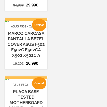
El
El
29,99
€
34,80
€
precio
precio
AÑADIR AL
original
actual
CARRITO
era:
es:
Oferta!
ASUS F502
Carcasas
34,80€.
29,99€.
MARCO CARCASA
PANTALLA BEZEL
COVER ASUS F502
F502C F502CA
X502 X502C A
El
El
16,99
€
19,20
€
precio
precio
AÑADIR AL
original
actual
CARRITO
era:
es:
Oferta!
ASUS F502
Placas
19,20€.
16,99€.
PLACA BASE
TESTED
MOTHERBOARD