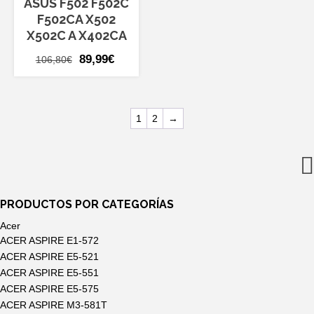
ASUS F502 F502C
F502CA X502
X502C A X402CA
El
El
89,99
€
106,80
€
precio
precio
original
actual
era:
es:
1
2
→
106,80€.
89,99€.
PRODUCTOS POR CATEGORÍAS
Acer
ACER ASPIRE E1-572
ACER ASPIRE E5-521
ACER ASPIRE E5-551
ACER ASPIRE E5-575
ACER ASPIRE M3-581T