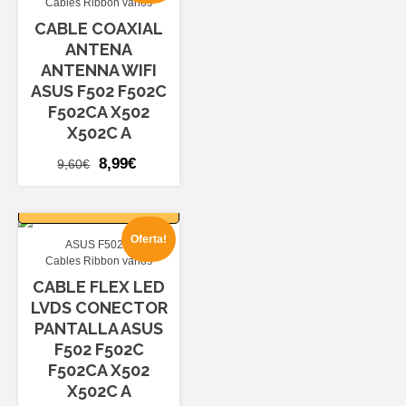
Cables Ribbon varios
CABLE COAXIAL
ANTENA
ANTENNA WIFI
ASUS F502 F502C
F502CA X502
X502C A
El
El
8,99
€
9,60
€
precio
precio
AÑADIR AL
original
actual
CARRITO
era:
es:
Oferta!
ASUS F502
9,60€.
8,99€.
Cables Ribbon varios
CABLE FLEX LED
LVDS CONECTOR
PANTALLA ASUS
F502 F502C
F502CA X502
X502C A