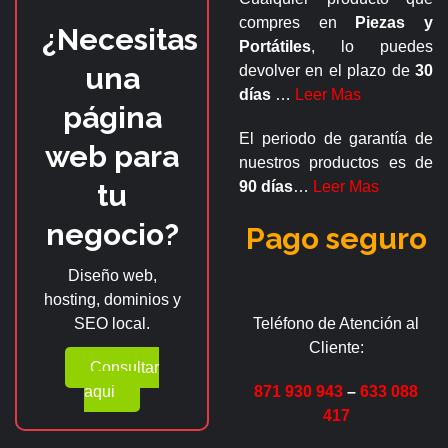
compres en
Piezas y
¿Necesitas
Portátiles
, lo puedes
una
devolver en el plazo de
30
días
…
Leer Mas
página
El periodo de garantía de
web para
nuestros productos es de
tu
90 días
…
Leer Mas
negocio?
Pago seguro
Diseño web,
hosting, dominios y
SEO local.
Teléfono de Atención al
Cliente:
Consultar
aqui
871 930 943
–
633 088
417