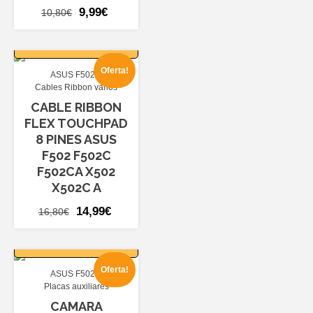
El
El
9,99
€
10,80
€
precio
precio
AÑADIR AL
original
actual
CARRITO
era:
es:
Oferta!
ASUS F502
10,80€.
9,99€.
Cables Ribbon varios
CABLE RIBBON
FLEX TOUCHPAD
8 PINES ASUS
F502 F502C
F502CA X502
X502C A
El
El
14,99
€
16,80
€
precio
precio
AÑADIR AL
original
actual
CARRITO
era:
es:
Oferta!
ASUS F502
16,80€.
14,99€.
Placas auxiliares
CAMARA