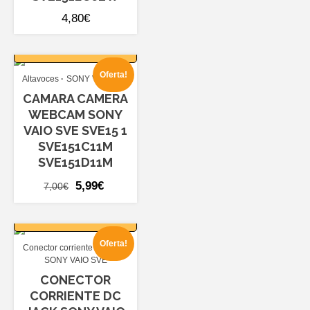
4,80
€
AÑADIR AL
CARRITO
Oferta!
Altavoces
SONY VAIO SVE
CAMARA CAMERA
WEBCAM SONY
VAIO SVE SVE15 1
SVE151C11M
SVE151D11M
El
El
5,99
€
7,00
€
precio
precio
AÑADIR AL
original
actual
CARRITO
era:
es:
Oferta!
Conector corriente dc jack
7,00€.
5,99€.
SONY VAIO SVE
CONECTOR
CORRIENTE DC