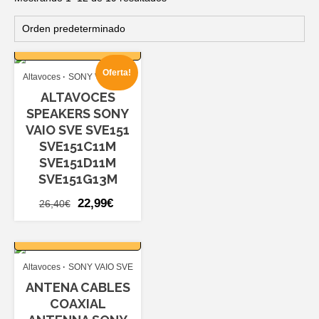
AÑADIR AL
CARRITO
Oferta!
Altavoces
SONY VAIO SVE
ALTAVOCES
SPEAKERS SONY
VAIO SVE SVE151
SVE151C11M
SVE151D11M
SVE151G13M
El
El
22,99
€
26,40
€
precio
precio
AÑADIR AL
original
actual
CARRITO
era:
es:
Altavoces
SONY VAIO SVE
26,40€.
22,99€.
ANTENA CABLES
COAXIAL