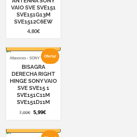
ANTENNA SONY
VAIO SVE SVE151
SVE151G13M
SVE1512C6EW
4,80
€
AÑADIR AL
CARRITO
Oferta!
Altavoces
SONY VAIO SVE
BISAGRA
DERECHA RIGHT
HINGE SONY VAIO
SVE SVE15 1
SVE151C11M
SVE151D11M
El
El
5,99
€
7,00
€
precio
precio
AÑADIR AL
original
actual
CARRITO
era:
es: