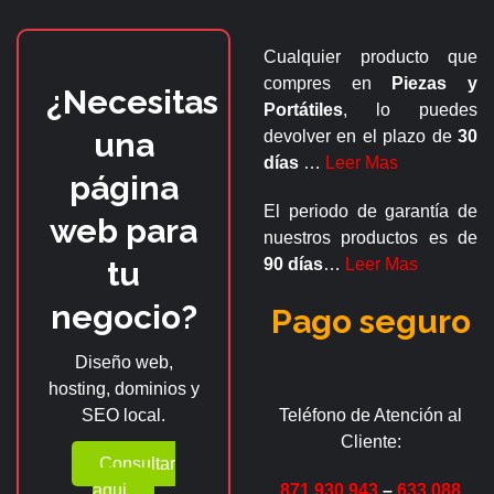
Cualquier producto que
compres en
Piezas y
¿Necesitas
Portátiles
, lo puedes
una
devolver en el plazo de
30
días
…
Leer Mas
página
El periodo de garantía de
web para
nuestros productos es de
tu
90 días
…
Leer Mas
negocio?
Pago seguro
Diseño web,
hosting, dominios y
SEO local.
Teléfono de Atención al
Cliente:
Consultar
aqui
871 930 943
–
633 088