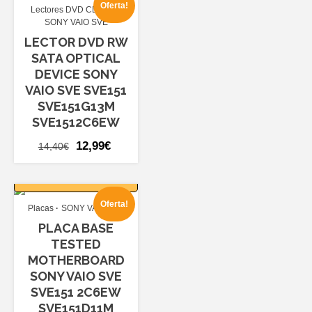
Oferta!
Lectores DVD CD RW
27,60€.
23,99€.
SONY VAIO SVE
LECTOR DVD RW
SATA OPTICAL
DEVICE SONY
VAIO SVE SVE151
SVE151G13M
SVE1512C6EW
El
El
12,99
€
14,40
€
precio
precio
AÑADIR AL
original
actual
CARRITO
era:
es:
Oferta!
Placas
SONY VAIO SVE
14,40€.
12,99€.
PLACA BASE
TESTED
MOTHERBOARD
SONY VAIO SVE
SVE151 2C6EW
SVE151D11M