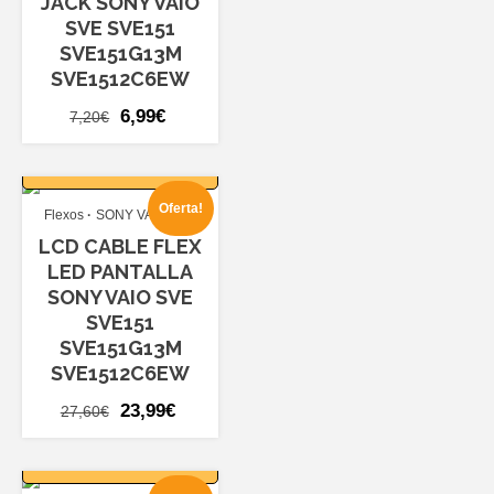
JACK SONY VAIO
SVE SVE151
SVE151G13M
SVE1512C6EW
El
El
6,99
€
7,20
€
precio
precio
AÑADIR AL
original
actual
CARRITO
era:
es:
Oferta!
Flexos
SONY VAIO SVE
7,20€.
6,99€.
LCD CABLE FLEX
LED PANTALLA
SONY VAIO SVE
SVE151
SVE151G13M
SVE1512C6EW
El
El
23,99
€
27,60
€
precio
precio
AÑADIR AL
original
actual
CARRITO
era:
es: