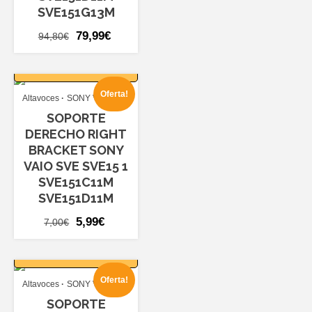
SVE151G13M
El
El
79,99
€
94,80
€
precio
precio
AÑADIR AL
original
actual
CARRITO
era:
es:
Oferta!
Altavoces
SONY VAIO SVE
94,80€.
79,99€.
SOPORTE
DERECHO RIGHT
BRACKET SONY
VAIO SVE SVE15 1
SVE151C11M
SVE151D11M
El
El
5,99
€
7,00
€
precio
precio
AÑADIR AL
original
actual
CARRITO
era:
es:
Oferta!
Altavoces
SONY VAIO SVE
7,00€.
5,99€.
SOPORTE