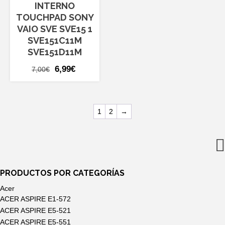
INTERNO
TOUCHPAD SONY
VAIO SVE SVE15 1
SVE151C11M
SVE151D11M
El
El
6,99
€
7,00
€
precio
precio
original
actual
era:
es:
1
2
→
7,00€.
6,99€.
PRODUCTOS POR CATEGORÍAS
Acer
ACER ASPIRE E1-572
ACER ASPIRE E5-521
ACER ASPIRE E5-551