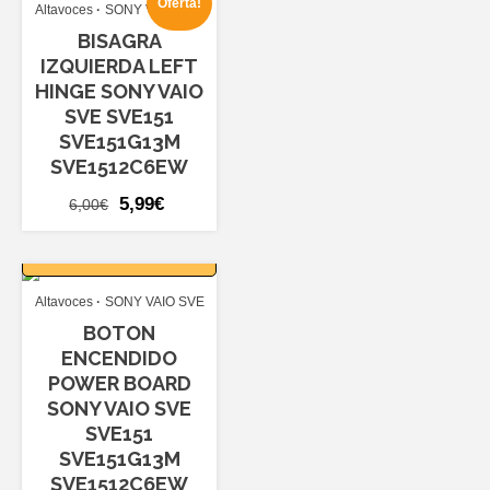
Oferta!
Altavoces
SONY VAIO SVE
7,00€.
5,99€.
BISAGRA
IZQUIERDA LEFT
HINGE SONY VAIO
SVE SVE151
SVE151G13M
SVE1512C6EW
El
El
5,99
€
6,00
€
precio
precio
AÑADIR AL
original
actual
CARRITO
era:
es:
Altavoces
SONY VAIO SVE
6,00€.
5,99€.
BOTON
ENCENDIDO
POWER BOARD
SONY VAIO SVE
SVE151
SVE151G13M
SVE1512C6EW