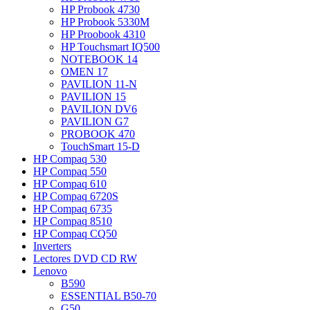
HP Probook 4730
HP Probook 5330M
HP Proobook 4310
HP Touchsmart IQ500
NOTEBOOK 14
OMEN 17
PAVILION 11-N
PAVILION 15
PAVILION DV6
PAVILION G7
PROBOOK 470
TouchSmart 15-D
HP Compaq 530
HP Compaq 550
HP Compaq 610
HP Compaq 6720S
HP Compaq 6735
HP Compaq 8510
HP Compaq CQ50
Inverters
Lectores DVD CD RW
Lenovo
B590
ESSENTIAL B50-70
G50