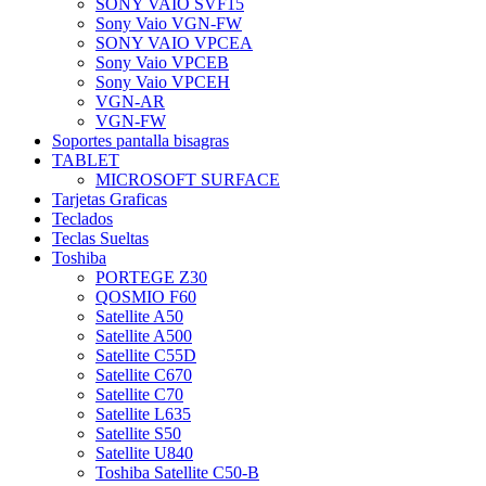
SONY VAIO SVF15
Sony Vaio VGN-FW
SONY VAIO VPCEA
Sony Vaio VPCEB
Sony Vaio VPCEH
VGN-AR
VGN-FW
Soportes pantalla bisagras
TABLET
MICROSOFT SURFACE
Tarjetas Graficas
Teclados
Teclas Sueltas
Toshiba
PORTEGE Z30
QOSMIO F60
Satellite A50
Satellite A500
Satellite C55D
Satellite C670
Satellite C70
Satellite L635
Satellite S50
Satellite U840
Toshiba Satellite C50-B