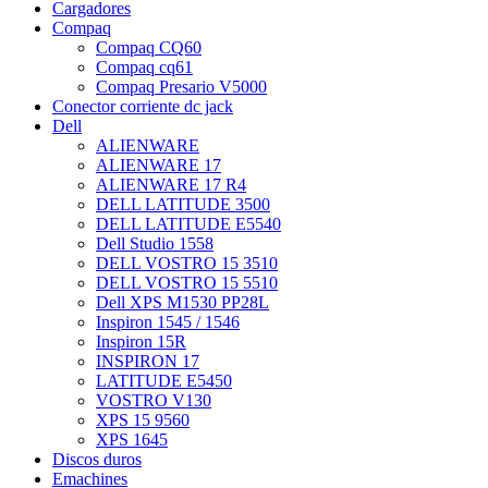
Cargadores
Compaq
Compaq CQ60
Compaq cq61
Compaq Presario V5000
Conector corriente dc jack
Dell
ALIENWARE
ALIENWARE 17
ALIENWARE 17 R4
DELL LATITUDE 3500
DELL LATITUDE E5540
Dell Studio 1558
DELL VOSTRO 15 3510
DELL VOSTRO 15 5510
Dell XPS M1530 PP28L
Inspiron 1545 / 1546
Inspiron 15R
INSPIRON 17
LATITUDE E5450
VOSTRO V130
XPS 15 9560
XPS 1645
Discos duros
Emachines