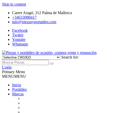
Skip to content
Carrer Aragó, 312 Palma de Mallorca
+34633088417
info@piezasyportatiles.com
Facebook
Twitter
Youtube
Whatsapp
Search for:
Todo lo que necesitas para reparar tu portatil, Pantallas, Teclas,
Piezas y portátiles de ocasión,
Teclados, Baterías, Carcasas, Placas, Gráficas, Procesadores,
Login
Ventiladores
Primary Menu
compra venta y reparación
MENU
MENU
Inicio
Portátiles
Marcas