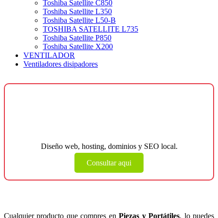
Toshiba Satellite C850
Toshiba Satellite L350
Toshiba Satellite L50-B
TOSHIBA SATELLITE L735
Toshiba Satellite P850
Toshiba Satellite X200
VENTILADOR
Ventiladores disipadores
¿Necesitas una página web para tu
negocio?
Diseño web, hosting, dominios y SEO local.
Consultar aqui
Cualquier producto que compres en
Piezas y Portátiles
, lo puedes