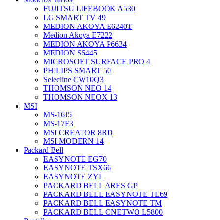
FUJITSU LIFEBOOK A530
LG SMART TV 49
MEDION AKOYA E6240T
Medion Akoya E7222
MEDION AKOYA P6634
MEDION S6445
MICROSOFT SURFACE PRO 4
PHILIPS SMART 50
Selecline CW10Q3
THOMSON NEO 14
THOMSON NEOX 13
MSI
MS-16J5
MS-17F3
MSI CREATOR 8RD
MSI MODERN 14
Packard Bell
EASYNOTE EG70
EASYNOTE TSX66
EASYNOTE ZYL
PACKARD BELL ARES GP
PACKARD BELL EASYNOTE TE69
PACKARD BELL EASYNOTE TM
PACKARD BELL ONETWO L5800