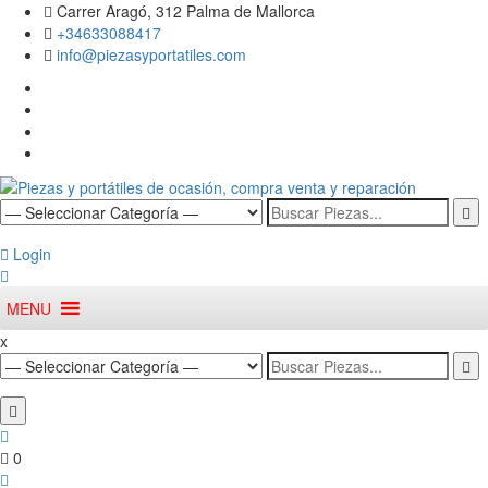
Skip
Carrer Aragó, 312 Palma de Mallorca
to
+34633088417
content
info@piezasyportatiles.com
Facebook
Twitter
Youtube
Whatsapp
Search
Todo lo que necesitas para reparar tu portatil, Pantallas, Teclas,
Piezas y portátiles de ocasión,
for:
Teclados, Baterías, Carcasas, Placas, Gráficas, Procesadores,
Ventiladores
Login
compra venta y reparación
Primary
MENU
Menu
x
Search
for:
0