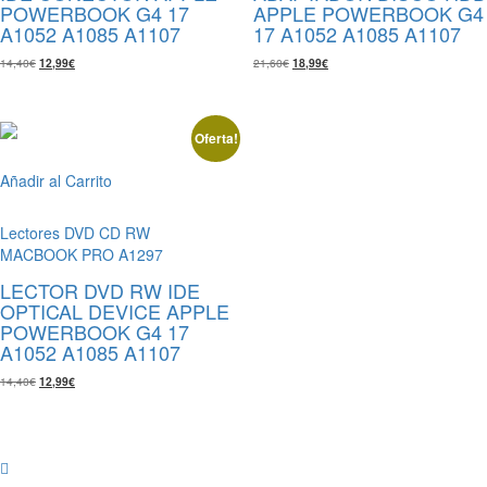
POWERBOOK G4 17
APPLE POWERBOOK G4
A1052 A1085 A1107
17 A1052 A1085 A1107
El
El
El
El
14,40
€
12,99
€
21,60
€
18,99
€
precio
precio
precio
precio
original
actual
original
actual
era:
es:
era:
es:
14,40€.
12,99€.
21,60€.
18,99€.
Oferta!
Añadir al Carrito
Lectores DVD CD RW
MACBOOK PRO A1297
LECTOR DVD RW IDE
OPTICAL DEVICE APPLE
POWERBOOK G4 17
A1052 A1085 A1107
El
El
14,40
€
12,99
€
precio
precio
original
actual
era:
es:
14,40€.
12,99€.