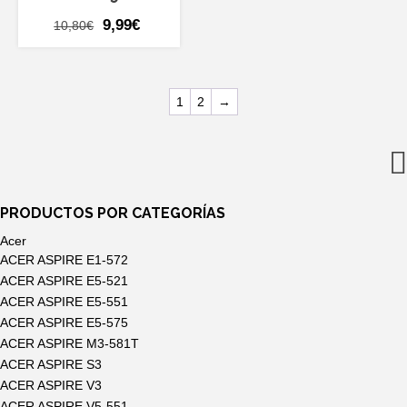
El
El
9,99
€
10,80
€
precio
precio
original
actual
era:
es:
1
2
→
10,80€.
9,99€.
PRODUCTOS POR CATEGORÍAS
Acer
ACER ASPIRE E1-572
ACER ASPIRE E5-521
ACER ASPIRE E5-551
ACER ASPIRE E5-575
ACER ASPIRE M3-581T
ACER ASPIRE S3
ACER ASPIRE V3
ACER ASPIRE V5-551