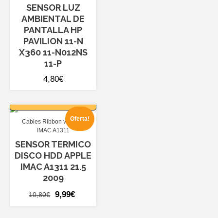
SENSOR LUZ
AMBIENTAL DE
PANTALLA HP
PAVILION 11-N
X360 11-N012NS
11-P
4,80
€
AÑADIR AL
CARRITO
Oferta!
Cables Ribbon varios
IMAC A1311
SENSOR TERMICO
DISCO HDD APPLE
IMAC A1311 21.5
2009
El
El
9,99
€
10,80
€
precio
precio
AÑADIR AL
original
actual
CARRITO