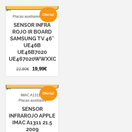
original
actual
CARRITO
era:
es:
Oferta!
Placas auxiliares
TV46
28,80€.
24,99€.
SENSOR INFRA
ROJO IR BOARD
SAMSUNG TV 46″
UE46B
UE46B7020
UE467020WWXXC
El
El
19,99
€
22,80
€
precio
precio
AÑADIR AL
original
actual
CARRITO
era:
es:
Oferta!
IMAC A1311
22,80€.
19,99€.
Placas auxiliares
SENSOR
INFRAROJO APPLE
IMAC A1311 21.5
2009