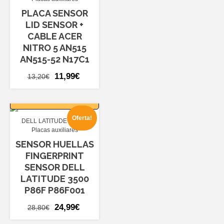
PLACA SENSOR
LID SENSOR +
CABLE ACER
NITRO 5 AN515
AN515-52 N17C1
El
El
11,99
€
13,20
€
precio
precio
AÑADIR AL
original
actual
CARRITO
era:
es:
Oferta!
DELL LATITUDE 3500
13,20€.
11,99€.
Placas auxiliares
SENSOR HUELLAS
FINGERPRINT
SENSOR DELL
LATITUDE 3500
P86F P86F001
El
El
24,99
€
28,80
€
precio
precio
AÑADIR AL