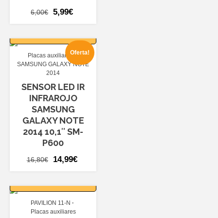
El
El
5,99
€
6,00
€
precio
precio
AÑADIR AL
original
actual
CARRITO
era:
es:
Oferta!
Placas auxiliares
6,00€.
5,99€.
SAMSUNG GALAXY NOTE
2014
SENSOR LED IR
INFRAROJO
SAMSUNG
GALAXY NOTE
2014 10,1″ SM-
P600
El
El
14,99
€
16,80
€
precio
precio
AÑADIR AL
original
actual
CARRITO
era:
es:
PAVILION 11-N
16,80€.
14,99€.
Placas auxiliares