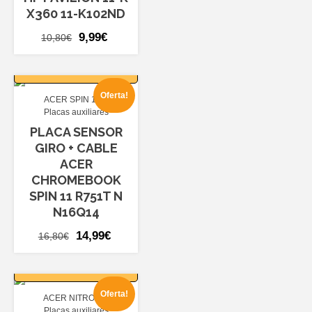
X360 11-K102ND
El
El
9,99
€
10,80
€
precio
precio
AÑADIR AL
original
actual
CARRITO
era:
es:
Oferta!
ACER SPIN 11
10,80€.
9,99€.
Placas auxiliares
PLACA SENSOR
GIRO + CABLE
ACER
CHROMEBOOK
SPIN 11 R751T N
N16Q14
El
El
14,99
€
16,80
€
precio
precio
AÑADIR AL
original
actual
CARRITO
era:
es:
Oferta!
ACER NITRO 5
16,80€.
14,99€.
Placas auxiliares