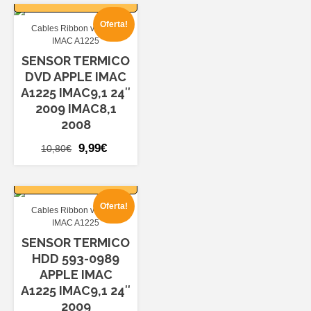
era:
es:
Oferta!
Cables Ribbon varios
10,80€.
9,99€.
IMAC A1225
SENSOR TERMICO
DVD APPLE IMAC
A1225 IMAC9,1 24″
2009 IMAC8,1
2008
El
El
9,99
€
10,80
€
precio
precio
AÑADIR AL
original
actual
CARRITO
era:
es:
Oferta!
Cables Ribbon varios
10,80€.
9,99€.
IMAC A1225
SENSOR TERMICO
HDD 593-0989
APPLE IMAC
A1225 IMAC9,1 24″
2009