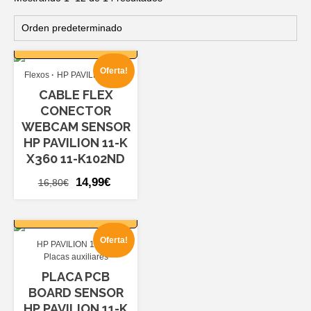
AÑADIR AL
CARRITO
Oferta!
Flexos
HP PAVILION 11-K
CABLE FLEX
CONECTOR
WEBCAM SENSOR
HP PAVILION 11-K
X360 11-K102ND
El
El
14,99
€
16,80
€
precio
precio
AÑADIR AL
original
actual
CARRITO
era:
es:
Oferta!
HP PAVILION 11-K
16,80€.
14,99€.
Placas auxiliares
PLACA PCB
BOARD SENSOR
HP PAVILION 11-K