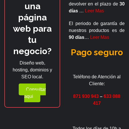
una
devolver en el plazo de
30
días
…
Leer Mas
página
El periodo de garantía de
web para
nuestros productos es de
tu
90 días
…
Leer Mas
negocio?
Pago seguro
Diseño web,
hosting, dominios y
SEO local.
Teléfono de Atención al
Cliente:
Consultar
aqui
871 930 943
–
633 088
417
Todos los días de 10h a