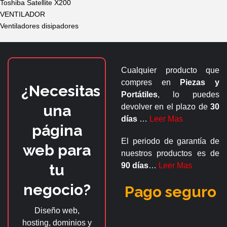
Toshiba Satellite X200
VENTILADOR
Ventiladores disipadores
Cualquier producto que
compres en
Piezas y
¿Necesitas
Portátiles
, lo puedes
una
devolver en el plazo de
30
días
…
Leer Mas
página
El periodo de garantía de
web para
nuestros productos es de
tu
90 días
…
Leer Mas
negocio?
Pago seguro
Diseño web,
hosting, dominios y