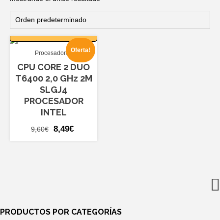
AÑADIR AL
CARRITO
Oferta!
Procesadores
CPU CORE 2 DUO
T6400 2,0 GHz 2M
SLGJ4
PROCESADOR
INTEL
El
El
8,49
€
9,60
€
precio
precio
original
actual
era:
es:
9,60€.
8,49€.
PRODUCTOS POR CATEGORÍAS