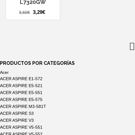
L7320GW
El
El
3,29
€
3,60
€
precio
precio
original
actual
era:
es:
3,60€.
3,29€.
PRODUCTOS POR CATEGORÍAS
Acer
ACER ASPIRE E1-572
ACER ASPIRE E5-521
ACER ASPIRE E5-551
ACER ASPIRE E5-575
ACER ASPIRE M3-581T
ACER ASPIRE S3
ACER ASPIRE V3
ACER ASPIRE V5-551
ACER ASPIRE V5-552