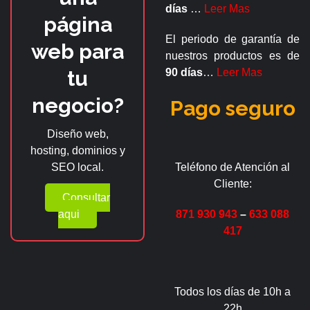
días
…
Leer Mas
página
El periodo de garantía de
web para
nuestros productos es de
tu
90 días
…
Leer Mas
negocio?
Pago seguro
Diseño web,
hosting, dominios y
SEO local.
Teléfono de Atención al
Cliente:
Consultar
aqui
871 930 943
–
633 088
417
Todos los días de 10h a
22h