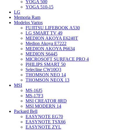
YOGA 500
YOGA 510-15
LG
Memoria Ram
Modelos Varios
FUJITSU LIFEBOOK A530
LG SMART TV 49
MEDION AKOYA E6240T
Medion Akoya E7222
MEDION AKOYA P6634
MEDION S6445
MICROSOFT SURFACE PRO 4
PHILIPS SMART 50
Selecline CW10Q3
THOMSON NEO 14
THOMSON NEOX 13
MSI
MS-16J5
MS-17F3
MSI CREATOR 8RD
MSI MODERN 14
Packard Bell
EASYNOTE EG70
EASYNOTE TSX66
EASYNOTE ZYL