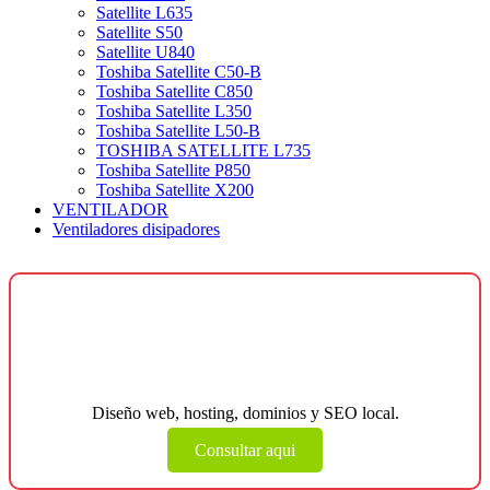
Satellite L635
Satellite S50
Satellite U840
Toshiba Satellite C50-B
Toshiba Satellite C850
Toshiba Satellite L350
Toshiba Satellite L50-B
TOSHIBA SATELLITE L735
Toshiba Satellite P850
Toshiba Satellite X200
VENTILADOR
Ventiladores disipadores
¿Necesitas una página web para tu
negocio?
Diseño web, hosting, dominios y SEO local.
Consultar aqui