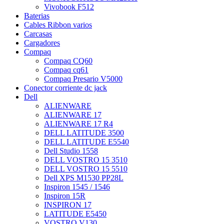
Vivobook F512
Baterias
Cables Ribbon varios
Carcasas
Cargadores
Compaq
Compaq CQ60
Compaq cq61
Compaq Presario V5000
Conector corriente dc jack
Dell
ALIENWARE
ALIENWARE 17
ALIENWARE 17 R4
DELL LATITUDE 3500
DELL LATITUDE E5540
Dell Studio 1558
DELL VOSTRO 15 3510
DELL VOSTRO 15 5510
Dell XPS M1530 PP28L
Inspiron 1545 / 1546
Inspiron 15R
INSPIRON 17
LATITUDE E5450
VOSTRO V130