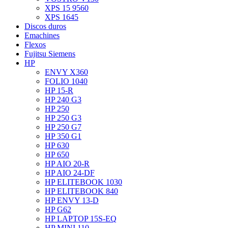
XPS 15 9560
XPS 1645
Discos duros
Emachines
Flexos
Fujitsu Siemens
HP
ENVY X360
FOLIO 1040
HP 15-R
HP 240 G3
HP 250
HP 250 G3
HP 250 G7
HP 350 G1
HP 630
HP 650
HP AIO 20-R
HP AIO 24-DF
HP ELITEBOOK 1030
HP ELITEBOOK 840
HP ENVY 13-D
HP G62
HP LAPTOP 15S-EQ
HP MINI 110