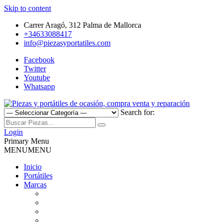
Skip to content
Carrer Aragó, 312 Palma de Mallorca
+34633088417
info@piezasyportatiles.com
Facebook
Twitter
Youtube
Whatsapp
Search for:
Todo lo que necesitas para reparar tu portatil, Pantallas, Teclas,
Piezas y portátiles de ocasión,
Teclados, Baterías, Carcasas, Placas, Gráficas, Procesadores,
Login
Ventiladores
Primary Menu
compra venta y reparación
MENU
MENU
Inicio
Portátiles
Marcas