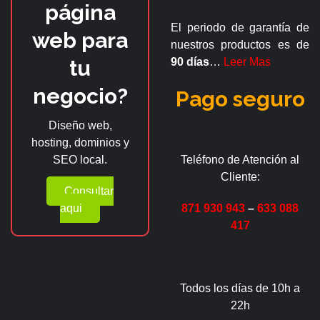
página
El periodo de garantía de
web para
nuestros productos es de
tu
90 días
…
Leer Mas
negocio?
Pago seguro
Diseño web,
hosting, dominios y
SEO local.
Teléfono de Atención al
Cliente:
Consultar
aqui
871 930 943
–
633 088
417
Todos los días de 10h a
22h