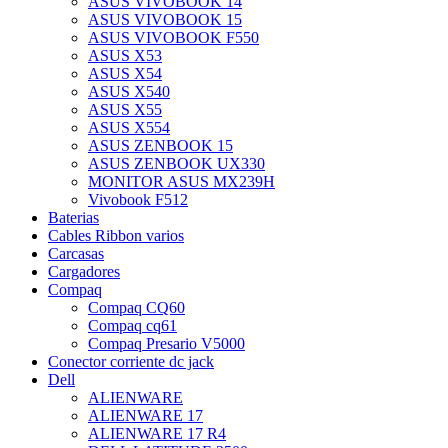
ASUS VIVOBOOK 14
ASUS VIVOBOOK 15
ASUS VIVOBOOK F550
ASUS X53
ASUS X54
ASUS X540
ASUS X55
ASUS X554
ASUS ZENBOOK 15
ASUS ZENBOOK UX330
MONITOR ASUS MX239H
Vivobook F512
Baterias
Cables Ribbon varios
Carcasas
Cargadores
Compaq
Compaq CQ60
Compaq cq61
Compaq Presario V5000
Conector corriente dc jack
Dell
ALIENWARE
ALIENWARE 17
ALIENWARE 17 R4