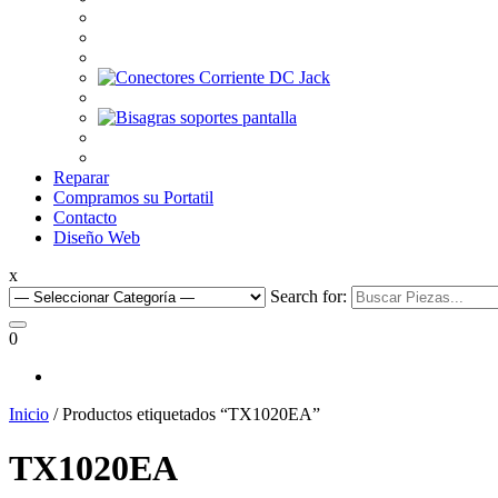
Reparar
Compramos su Portatil
Contacto
Diseño Web
x
Search for:
0
Inicio
/ Productos etiquetados “TX1020EA”
TX1020EA