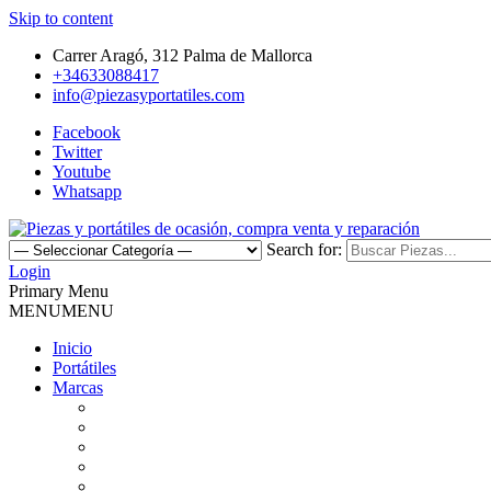
Skip to content
Carrer Aragó, 312 Palma de Mallorca
+34633088417
info@piezasyportatiles.com
Facebook
Twitter
Youtube
Whatsapp
Search for:
Todo lo que necesitas para reparar tu portatil, Pantallas, Teclas, Tecl
Login
Piezas y portátiles de ocasión, 
Primary Menu
MENU
MENU
Inicio
Portátiles
Marcas