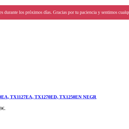
s durante los próximos días. Gracias por tu paciencia y sentimos cualq
EA, TX1127EA, TX1270ED, TX1250EN NEGR
09€.