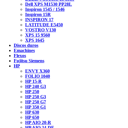
Dell XPS M1530 PP28L
Inspiron 1545 / 1546
Inspiron 15R
INSPIRON 17
LATITUDE E5450
VOSTRO V130
XPS 15 9560
XPS 1645
Discos duros
Emachines
Flexos
Fujitsu Siemens
HP
ENVY X360
FOLIO 1040
HP 15-R
HP 240 G3
HP 250
HP 250 G3
HP 250 G7
HP 350 G1
HP 630
HP 650
HP AIO 20-R
HP AIO 24-DF