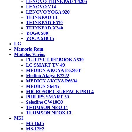
LENOVO THINKPAD T420S
LENOVO V14
LENOVO YOGA 920
THINKPAD 13
THINKPAD E570
THINKPAD X240
YOGA 500
YOGA 510-15
LG
Memoria Ram
Modelos Varios
FUJITSU LIFEBOOK A530
LG SMART TV 49
MEDION AKOYA E6240T
Medion Akoya E7222
MEDION AKOYA P6634
MEDION S6445
MICROSOFT SURFACE PRO 4
PHILIPS SMART 50
Selecline CW10Q3
THOMSON NEO 14
THOMSON NEOX 13
MSI
MS-16J5
MS-17F3