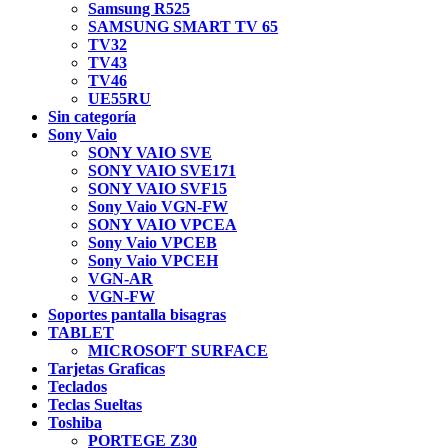
Samsung R525
SAMSUNG SMART TV 65
TV32
TV43
TV46
UE55RU
Sin categoría
Sony Vaio
SONY VAIO SVE
SONY VAIO SVE171
SONY VAIO SVF15
Sony Vaio VGN-FW
SONY VAIO VPCEA
Sony Vaio VPCEB
Sony Vaio VPCEH
VGN-AR
VGN-FW
Soportes pantalla bisagras
TABLET
MICROSOFT SURFACE
Tarjetas Graficas
Teclados
Teclas Sueltas
Toshiba
PORTEGE Z30