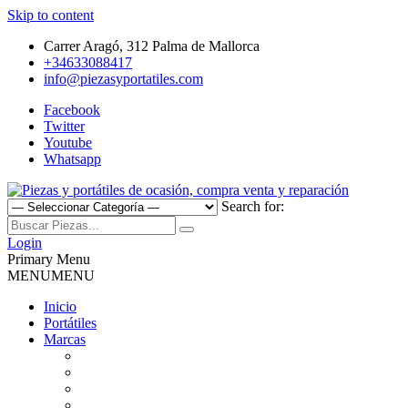
Skip to content
Carrer Aragó, 312 Palma de Mallorca
+34633088417
info@piezasyportatiles.com
Facebook
Twitter
Youtube
Whatsapp
Search for:
Todo lo que necesitas para reparar tu portatil, Pantallas, Teclas,
Piezas y portátiles de ocasión,
Teclados, Baterías, Carcasas, Placas, Gráficas, Procesadores,
Login
Ventiladores
Primary Menu
compra venta y reparación
MENU
MENU
Inicio
Portátiles
Marcas