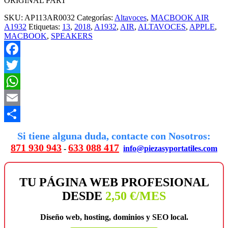
ORIGINAL PART
SKU:
AP113AR0032
Categorías:
Altavoces
,
MACBOOK AIR
A1932
Etiquetas:
13
,
2018
,
A1932
,
AIR
,
ALTAVOCES
,
APPLE
,
MACBOOK
,
SPEAKERS
Facebook
Twitter
WhatsApp
Email
Compartir
Si tiene alguna duda, contacte con Nosotros:
871 930 943
633 088 417
-
info@piezasyportatiles.com
TU PÁGINA WEB PROFESIONAL
DESDE
2,50 €/MES
Diseño web, hosting, dominios y SEO local.