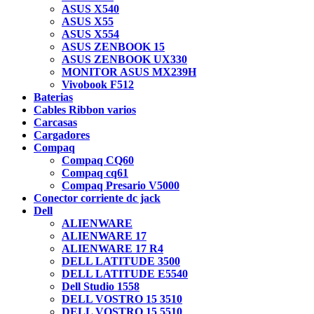
ASUS X540
ASUS X55
ASUS X554
ASUS ZENBOOK 15
ASUS ZENBOOK UX330
MONITOR ASUS MX239H
Vivobook F512
Baterias
Cables Ribbon varios
Carcasas
Cargadores
Compaq
Compaq CQ60
Compaq cq61
Compaq Presario V5000
Conector corriente dc jack
Dell
ALIENWARE
ALIENWARE 17
ALIENWARE 17 R4
DELL LATITUDE 3500
DELL LATITUDE E5540
Dell Studio 1558
DELL VOSTRO 15 3510
DELL VOSTRO 15 5510