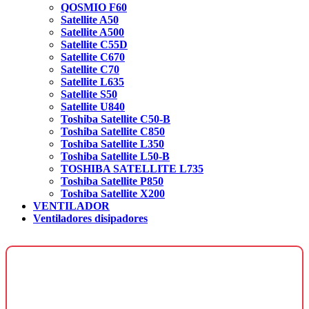
QOSMIO F60
Satellite A50
Satellite A500
Satellite C55D
Satellite C670
Satellite C70
Satellite L635
Satellite S50
Satellite U840
Toshiba Satellite C50-B
Toshiba Satellite C850
Toshiba Satellite L350
Toshiba Satellite L50-B
TOSHIBA SATELLITE L735
Toshiba Satellite P850
Toshiba Satellite X200
VENTILADOR
Ventiladores disipadores
¿Necesitas una página web para tu
negocio?