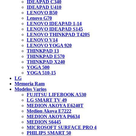
IDEAPAD C340
IDEAPAD U410
LENOVO B50
Lenovo G70
LENOVO IDEAPAD 1-14
LENOVO IDEAPAD S145
LENOVO THINKPAD T420S
LENOVO V14
LENOVO YOGA 920
THINKPAD 13
THINKPAD E570
THINKPAD X240
YOGA 500
YOGA 510-15
LG
Memoria Ram
Modelos Varios
FUJITSU LIFEBOOK A530
LG SMART TV 49
MEDION AKOYA E6240T
Medion Akoya E7222
MEDION AKOYA P6634
MEDION S6445
MICROSOFT SURFACE PRO 4
PHILIPS SMART 50