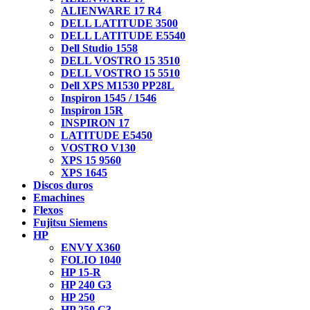
ALIENWARE 17 R4
DELL LATITUDE 3500
DELL LATITUDE E5540
Dell Studio 1558
DELL VOSTRO 15 3510
DELL VOSTRO 15 5510
Dell XPS M1530 PP28L
Inspiron 1545 / 1546
Inspiron 15R
INSPIRON 17
LATITUDE E5450
VOSTRO V130
XPS 15 9560
XPS 1645
Discos duros
Emachines
Flexos
Fujitsu Siemens
HP
ENVY X360
FOLIO 1040
HP 15-R
HP 240 G3
HP 250
HP 250 G3