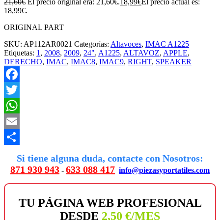
21,60
€
El precio original era: 21,60€.
18,99
€
El precio actual es:
18,99€.
ORIGINAL PART
SKU:
AP112AR0021
Categorías:
Altavoces
,
IMAC A1225
Etiquetas:
1
,
2008
,
2009
,
24"
,
A1225
,
ALTAVOZ
,
APPLE
,
DERECHO
,
IMAC
,
IMAC8
,
IMAC9
,
RIGHT
,
SPEAKER
Facebook
Twitter
WhatsApp
Email
Compartir
Si tiene alguna duda, contacte con Nosotros:
871 930 943
633 088 417
-
info@piezasyportatiles.com
TU PÁGINA WEB PROFESIONAL
DESDE
2,50 €/MES