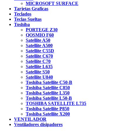
MICROSOFT SURFACE
Tarjetas Graficas
Teclados
Teclas Sueltas
Toshiba
PORTEGE Z30
QOSMIO F60
Satellite A50
Satellite A500
Satellite C55D
Satellite C670
Satellite C70
Satellite L635
Satellite S50
Satellite U840
Toshiba Satellite C50-B
Toshiba Satellite C850
Toshiba Satellite L350
Toshiba Satellite L50-B
TOSHIBA SATELLITE L735
Toshiba Satellite P850
Toshiba Satellite X200
VENTILADOR
Ventiladores disipadores