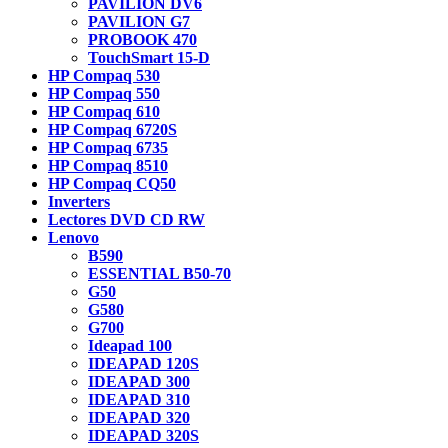
PAVILION DV6
PAVILION G7
PROBOOK 470
TouchSmart 15-D
HP Compaq 530
HP Compaq 550
HP Compaq 610
HP Compaq 6720S
HP Compaq 6735
HP Compaq 8510
HP Compaq CQ50
Inverters
Lectores DVD CD RW
Lenovo
B590
ESSENTIAL B50-70
G50
G580
G700
Ideapad 100
IDEAPAD 120S
IDEAPAD 300
IDEAPAD 310
IDEAPAD 320
IDEAPAD 320S