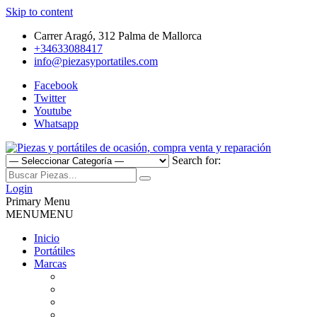
Skip to content
Carrer Aragó, 312 Palma de Mallorca
+34633088417
info@piezasyportatiles.com
Facebook
Twitter
Youtube
Whatsapp
Search for:
Todo lo que necesitas para reparar tu portatil, Pantallas, Teclas,
Piezas y portátiles de ocasión,
Teclados, Baterías, Carcasas, Placas, Gráficas, Procesadores,
Login
Ventiladores
Primary Menu
compra venta y reparación
MENU
MENU
Inicio
Portátiles
Marcas