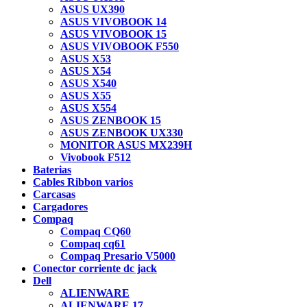
ASUS UX390
ASUS VIVOBOOK 14
ASUS VIVOBOOK 15
ASUS VIVOBOOK F550
ASUS X53
ASUS X54
ASUS X540
ASUS X55
ASUS X554
ASUS ZENBOOK 15
ASUS ZENBOOK UX330
MONITOR ASUS MX239H
Vivobook F512
Baterias
Cables Ribbon varios
Carcasas
Cargadores
Compaq
Compaq CQ60
Compaq cq61
Compaq Presario V5000
Conector corriente dc jack
Dell
ALIENWARE
ALIENWARE 17