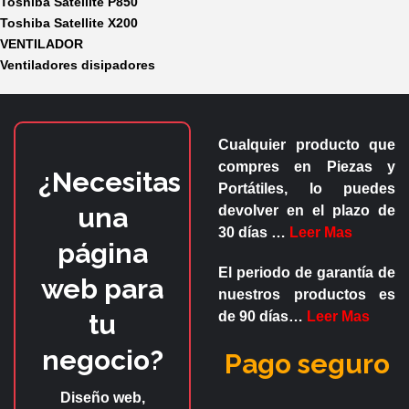
Toshiba Satellite P850
Toshiba Satellite X200
VENTILADOR
Ventiladores disipadores
Cualquier producto que
compres en
Piezas y
¿Necesitas
Portátiles
, lo puedes
una
devolver en el plazo de
30 días
…
Leer Mas
página
El periodo de garantía de
web para
nuestros productos es
tu
de
90 días
…
Leer Mas
negocio?
Pago seguro
Diseño web,