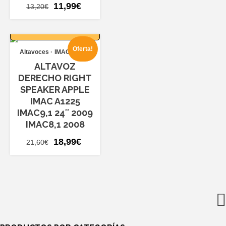
El
El
11,99
€
13,20
€
precio
precio
AÑADIR AL
original
actual
CARRITO
era:
es:
Oferta!
Altavoces
IMAC A1225
13,20€.
11,99€.
ALTAVOZ
DERECHO RIGHT
SPEAKER APPLE
IMAC A1225
IMAC9,1 24″ 2009
IMAC8,1 2008
El
El
18,99
€
21,60
€
precio
precio
original
actual
era:
es:
21,60€.
18,99€.