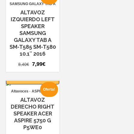
SAMSUNG GALAXY TAB A
ALTAVOZ
IZQUIERDO LEFT
SPEAKER
SAMSUNG
GALAXY TAB A
SM-T585 SM-T580
10.1″ 2016
El
El
7,99
€
8,40
€
precio
precio
AÑADIR AL
original
actual
CARRITO
era:
es:
Oferta!
Altavoces
ASPIRE 5750
8,40€.
7,99€.
ALTAVOZ
DERECHO RIGHT
SPEAKER ACER
ASPIRE 5750 G
P5WE0