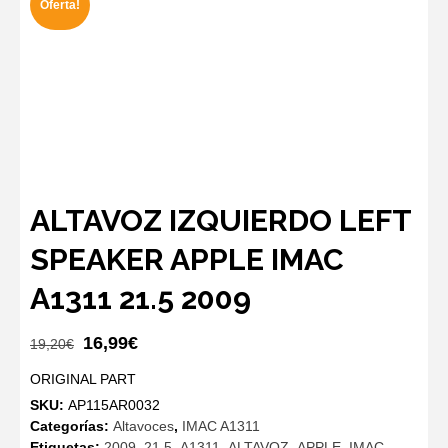
Oferta!
ALTAVOZ IZQUIERDO LEFT
SPEAKER APPLE IMAC
A1311 21.5 2009
El
El
16,99
€
19,20
€
precio
precio
ORIGINAL PART
original
actual
SKU:
AP115AR0032
era:
es:
Categorías:
Altavoces
,
IMAC A1311
19,20€.
16,99€.
Etiquetas:
2009
,
21.5
,
A1311
,
ALTAVOZ
,
APPLE
,
IMAC
,