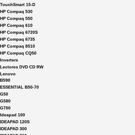
TouchSmart 15-D
HP Compaq 530
HP Compaq 550
HP Compaq 610
HP Compaq 6720S
HP Compaq 6735
HP Compaq 8510
HP Compaq CQ50
Inverters
Lectores DVD CD RW
Lenovo
B590
ESSENTIAL B50-70
G50
G580
G700
Ideapad 100
IDEAPAD 120S
IDEAPAD 300