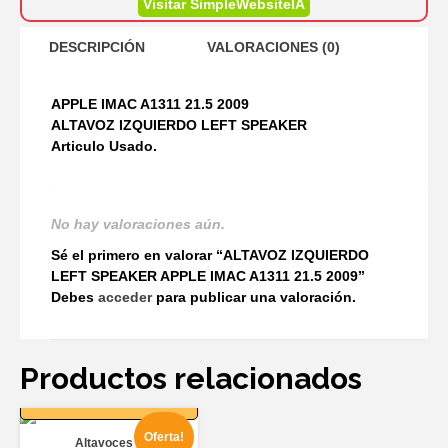
Visitar SimpleWebsiteIA
DESCRIPCIÓN
VALORACIONES (0)
APPLE IMAC A1311 21.5 2009
ALTAVOZ IZQUIERDO LEFT SPEAKER
Articulo Usado.
No hay valoraciones aún.
Sé el primero en valorar “ALTAVOZ IZQUIERDO
LEFT SPEAKER APPLE IMAC A1311 21.5 2009”
Debes
acceder
para publicar una valoración.
Productos relacionados
AÑADIR AL
CARRITO
Oferta!
Altavoces