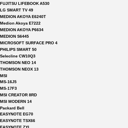
FUJITSU LIFEBOOK A530
LG SMART TV 49
MEDION AKOYA E6240T
Medion Akoya E7222
MEDION AKOYA P6634
MEDION S6445
MICROSOFT SURFACE PRO 4
PHILIPS SMART 50
Selecline CW10Q3
THOMSON NEO 14
THOMSON NEOX 13
MSI
MS-16J5
MS-17F3
MSI CREATOR 8RD
MSI MODERN 14
Packard Bell
EASYNOTE EG70
EASYNOTE TSX66
EASYNOTE ZYL