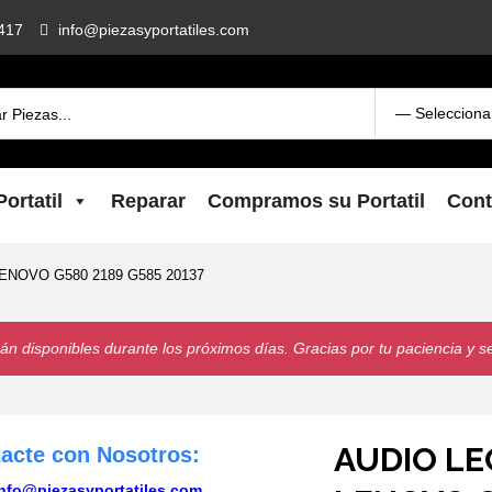
417
info@piezasyportatiles.com
ortatil
Reparar
Compramos su Portatil
Cont
NOVO G580 2189 G585 20137
n disponibles durante los próximos días. Gracias por tu paciencia y s
AUDIO LE
tacte con Nosotros:
nfo@piezasyportatiles.com