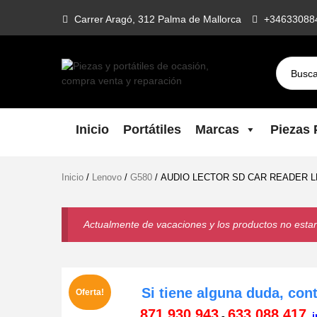
Skip
Carrer Aragó, 312 Palma de Mallorca
+34633088
to
content
Piezas Y
Todo lo que necesitas para reparar
tu portatil, Pantallas, Teclas,
Portátiles De
Teclados, Baterías, Carcasas, Placas,
Inicio
Portátiles
Marcas
Piezas P
Gráficas, Procesadores,
Ocasión,
Ventiladores
Inicio
/
Lenovo
/
G580
/ AUDIO LECTOR SD CAR READER LE
Compra Venta
Y Reparación
Actualmente de vacaciones y los productos no estará
Si tiene alguna duda, con
Oferta!
871 930 943
633 088 417
-
i