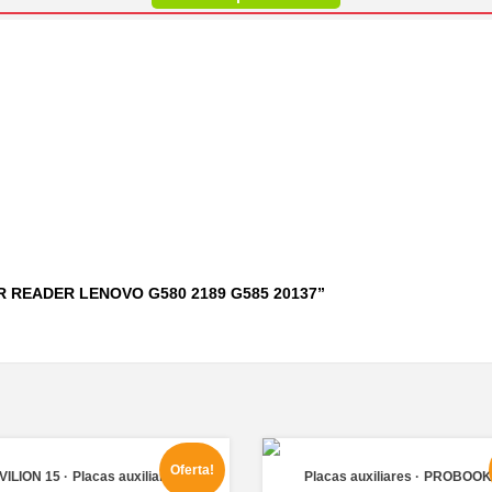
CAR READER LENOVO G580 2189 G585 20137”
Oferta!
VILION 15
Placas auxiliares
Placas auxiliares
PROBOOK