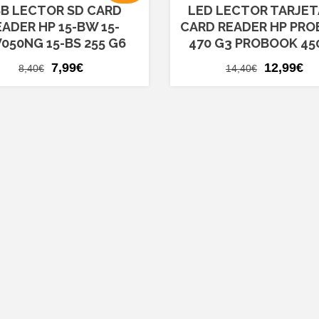
B LECTOR SD CARD
LED LECTOR TARJET
EADER HP 15-BW 15-
CARD READER HP PR
050NG 15-BS 255 G6
470 G3 PROBOOK 45
El
El
El
El
7,99
€
12,99
€
8,40
€
14,40
€
precio
precio
precio
pr
original
actual
original
ac
era:
es:
era:
es
8,40€.
7,99€.
14,40€.
12