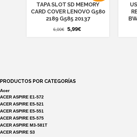
TAPA SLOT SD MEMORY
US
CARD COVER LENOVO G580
R
2189 G585 20137
BW
El
El
5,99
€
6,00
€
precio
precio
original
actual
era:
es:
6,00€.
5,99€.
PRODUCTOS POR CATEGORÍAS
Acer
ACER ASPIRE E1-572
ACER ASPIRE E5-521
ACER ASPIRE E5-551
ACER ASPIRE E5-575
ACER ASPIRE M3-581T
ACER ASPIRE S3