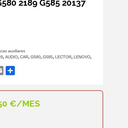
580 2189 G585 20137
o
l
.
acas auxiliares
89
,
AUDIO
,
CAR
,
G580
,
G585
,
LECTOR
,
LENOVO
,
ok
ter
hatsApp
Email
Compartir
,50 €/MES