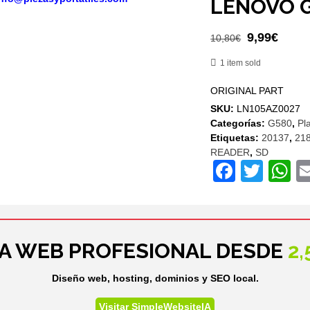
LENOVO G
El
El
9,99
€
10,80
€
precio
preci
1 item sold
original
actua
era:
es:
ORIGINAL PART
10,80€.
9,99€
SKU:
LN105AZ0027
Categorías:
G580
,
Pl
Etiquetas:
20137
,
21
READER
,
SD
Facebo
Twit
W
NA WEB PROFESIONAL DESDE
2
Diseño web, hosting, dominios y SEO local.
Visitar SimpleWebsiteIA