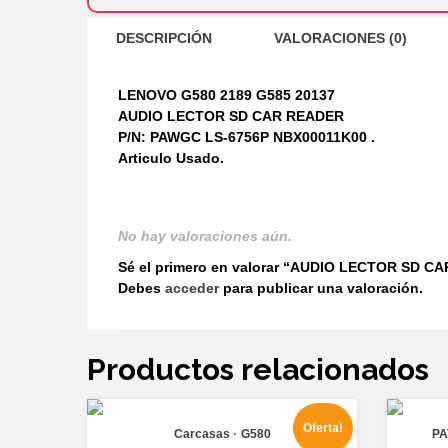
DESCRIPCIÓN
VALORACIONES (0)
LENOVO G580 2189 G585 20137
AUDIO LECTOR SD CAR READER
P/N: PAWGC LS-6756P NBX00011K00 .
Articulo Usado.
No hay valoraciones aún.
Sé el primero en valorar “AUDIO LECTOR SD 
Debes
acceder
para publicar una valoración.
Productos relacionados
Oferta!
Carcasas
G580
PA