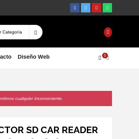
Facebook
Twitter
Youtube
Whatsapp
Search
Login
for:
0
acto
Diseño Web
entimos cualquier inconveniente.
CTOR SD CAR READER