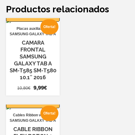
Productos relacionados
AÑADIR AL
CARRITO
Oferta!
Placas auxiliares
SAMSUNG GALAXY TAB A
CAMARA
FRONTAL
SAMSUNG
GALAXY TAB A
SM-T585 SM-T580
10.1″ 2016
El
El
9,99
€
10,80
€
precio
precio
AÑADIR AL
original
actual
CARRITO
era:
es:
Oferta!
Cables Ribbon varios
10,80€.
9,99€.
SAMSUNG GALAXY TAB A
CABLE RIBBON