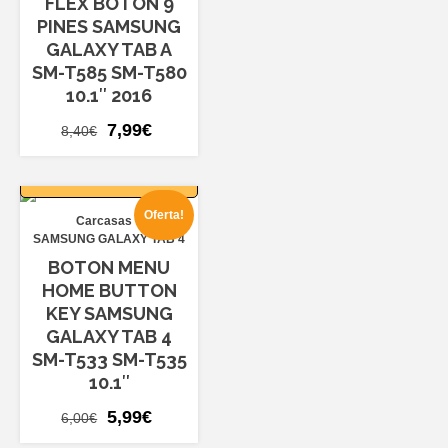
FLEX BOTON 9
PINES SAMSUNG
GALAXY TAB A
SM-T585 SM-T580
10.1″ 2016
El
El
7,99
€
8,40
€
precio
precio
AÑADIR AL
original
actual
CARRITO
era:
es:
Oferta!
Carcasas
8,40€.
7,99€.
SAMSUNG GALAXY TAB 4
BOTON MENU
HOME BUTTON
KEY SAMSUNG
GALAXY TAB 4
SM-T533 SM-T535
10.1″
El
El
5,99
€
6,00
€
precio
precio