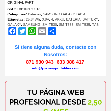
ORIGINAL PART
original
actual
SKU:
TAB102PI0013
era:
es:
Categorías:
Baterias
,
SAMSUNG GALAXY TAB 4
16,80€.
14,99€.
Etiquetas:
25.84Wh
,
3.8V
,
4
,
AKKU
,
BATERIA
,
BATTERY
,
GALAXY
,
SAMSUNG
,
SM-T530
,
SM-T533
,
SM-T535
,
TAB
Facebook
Twitter
WhatsApp
Email
Compartir
Si tiene alguna duda, contacte con
Nosotros:
871 930 943
633 088 417
-
info@piezasyportatiles.com
TU PÁGINA WEB
PROFESIONAL DESDE
2,50