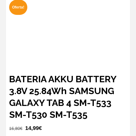
Oferta!
BATERIA AKKU BATTERY
3.8V 25.84Wh SAMSUNG
GALAXY TAB 4 SM-T533
SM-T530 SM-T535
El
El
14,99
€
16,80
€
precio
precio