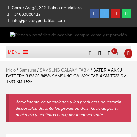
Skip
Carrer Aragó, 312 Palma de Mallorca
to
Facebook
Twitter
Youtube
What
+34633088417
content
info@piezasyportatiles.com
Todo lo que necesitas para reparar tu portatil, Pantallas, Teclas,
Piezas Y Portátiles De
Teclados, Baterías, Carcasas, Placas, Gráficas, Procesadores,
0
MENU
Ocasión, Compra Venta Y
Ventiladores
Reparación
Inicio
/
Samsung
/
SAMSUNG GALAXY TAB 4
/ BATERIA AKKU
BATTERY 3.8V 25.84Wh SAMSUNG GALAXY TAB 4 SM-T533 SM-
T530 SM-T535
Actualmente de vacaciones y los productos no estarán
disponibles durante los próximos días. Gracias por tu
paciencia y sentimos cualquier inconveniente.