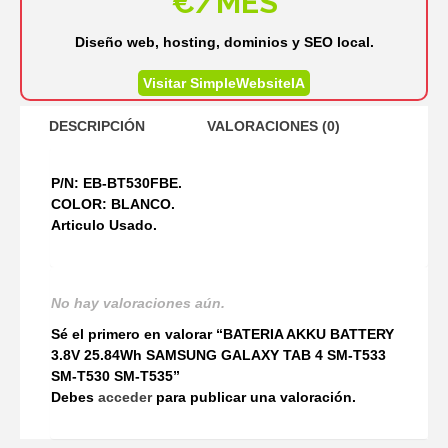
€/MES
Diseño web, hosting, dominios y SEO local.
Visitar SimpleWebsiteIA
DESCRIPCIÓN
VALORACIONES (0)
P/N: EB-BT530FBE.
COLOR: BLANCO.
Articulo Usado.
No hay valoraciones aún.
Sé el primero en valorar “BATERIA AKKU BATTERY
3.8V 25.84Wh SAMSUNG GALAXY TAB 4 SM-T533
SM-T530 SM-T535”
Debes
acceder
para publicar una valoración.