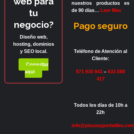
web para
nuestros productos es
tu
de
90 días
…
Leer Mas
negocio?
Pago seguro
Diseño web,
hosting, dominios
y SEO local.
Teléfono de Atención al
Cliente:
Consultar
aqui
871 930 943
–
633 088
417
Todos los días de 10h a
22h
info@piezasyportatiles.co