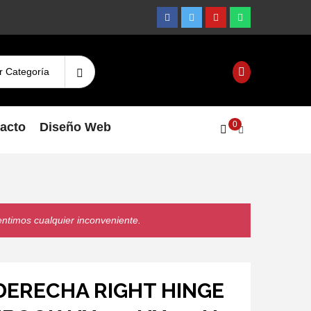
Facebook
Twitter
Youtube
Whatsapp
Search
Login
for:
0
acto
Diseño Web
entimos cualquier inconveniente.
DERECHA RIGHT HINGE