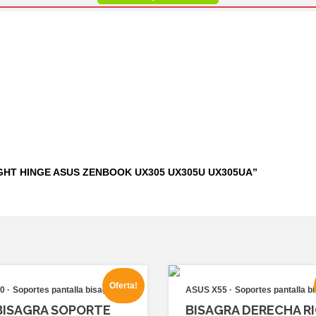
 RIGHT HINGE ASUS ZENBOOK UX305 UX305U UX305UA”
Oferta!
0
Soportes pantalla bisagras
ASUS X55
Soportes pantalla b
BISAGRA SOPORTE
BISAGRA DERECHA R