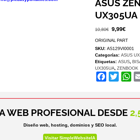
ASUS ZE
UX305UA
El
El
9,99
€
10,80
€
precio
preci
ORIGINAL PART
original
actua
SKU:
AS129VI0001
era:
es:
Categorías:
ASUS UX
10,80€.
9,99€
Etiquetas:
ASUS
,
BI
UX305UA
,
ZENBOOK
Facebo
Twit
W
NA WEB PROFESIONAL DESDE
2
Diseño web, hosting, dominios y SEO local.
Visitar SimpleWebsiteIA