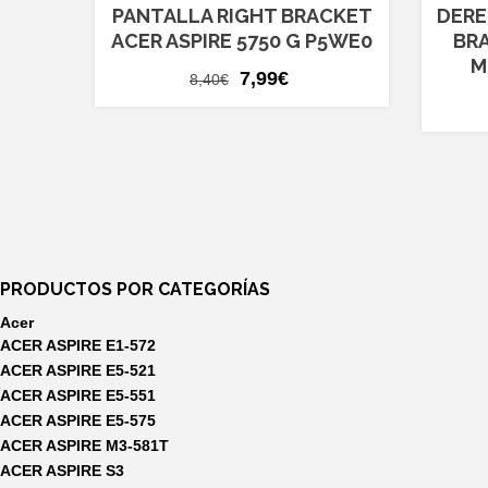
PANTALLA RIGHT BRACKET
DERE
ACER ASPIRE 5750 G P5WE0
BR
M
El
El
7,99
€
8,40
€
precio
precio
original
actual
era:
es:
8,40€.
7,99€.
PRODUCTOS POR CATEGORÍAS
Acer
ACER ASPIRE E1-572
ACER ASPIRE E5-521
ACER ASPIRE E5-551
ACER ASPIRE E5-575
ACER ASPIRE M3-581T
ACER ASPIRE S3