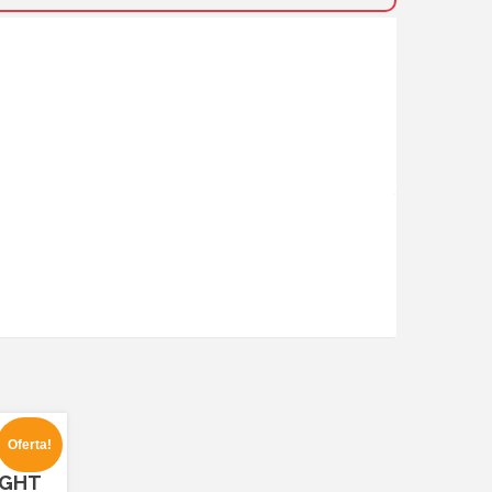
Oferta!
isagras
IGHT