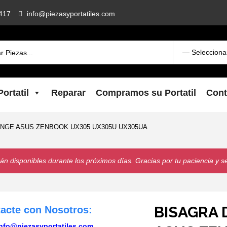
417
info@piezasyportatiles.com
ortatil
Reparar
Compramos su Portatil
Cont
INGE ASUS ZENBOOK UX305 UX305U UX305UA
n disponibles durante los próximos días. Gracias por tu paciencia y s
BISAGRA 
tacte con Nosotros:
nfo@piezasyportatiles.com