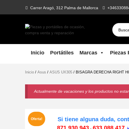
Skip
Carrer Aragó, 312 Palma de Mallorca
+34633088
to
content
Piezas Y
Todo lo que necesitas para reparar
tu portatil, Pantallas, Teclas,
Portátiles De
Teclados, Baterías, Carcasas, Placas,
Inicio
Portátiles
Marcas
Piezas P
Gráficas, Procesadores,
Ocasión,
Ventiladores
Inicio
/
Asus
/
ASUS UX305
/ BISAGRA DERECHA RIGHT H
Compra Venta
Y Reparación
Actualmente de vacaciones y los productos no estará
Si tiene alguna duda, con
Oferta!
871 930 943
633 088 417
-
i