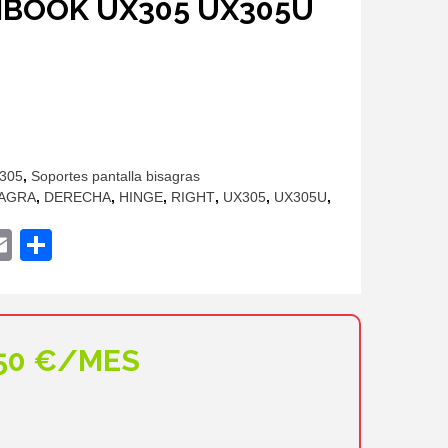
NBOOK UX305 UX305U
o
l
305
,
Soportes pantalla bisagras
.
SAGRA
,
DERECHA
,
HINGE
,
RIGHT
,
UX305
,
UX305U
,
ok
ter
hatsApp
Email
Compartir
,50 €/MES