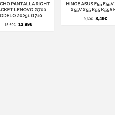
CHO PANTALLA RIGHT
HINGE ASUS F55 F55V
ACKET LENOVO G700
X55V X55 K55 K55A 
ODELO 20251 G710
El
El
8,49
€
9,60
€
El
El
precio
pre
13,99
€
15,60
€
precio
precio
original
act
original
actual
era:
es:
era:
es:
9,60€.
8,4
15,60€.
13,99€.