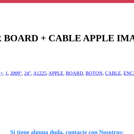
OARD + CABLE APPLE IMAC A
:
+
,
1
,
2009"
,
24"
,
A1225
,
APPLE
,
BOARD
,
BOTON
,
CABLE
,
ENC
Si tiene alguna duda, contacte con Nosotros: