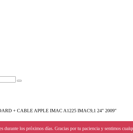
D + CABLE APPLE IMAC A1225 IMAC9,1 24″ 2009″
s durante los próximos días. Gracias por tu paciencia y sentimos cualq