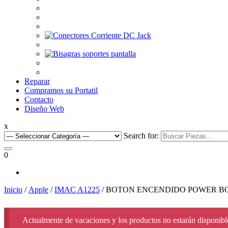
Reparar
Compramos su Portatil
Contacto
Diseño Web
x
Search for:
0
Inicio
/
Apple
/
IMAC A1225
/ BOTON ENCENDIDO POWER BOAR
Actualmente de vacaciones y los productos no estarán disponible