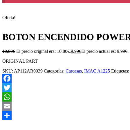
Oferta!
BOTON ENCENDIDO POWER B
10,80
€
El precio original era: 10,80€.
9,99
€
El precio actual es: 9,99€.
ORIGINAL PART
SKU:
AP112AR0039
Categorías:
Carcasas
,
IMAC A1225
Etiquetas
Facebook
Twitter
WhatsApp
Email
Compartir