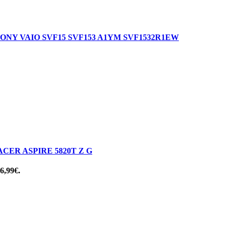
NY VAIO SVF15 SVF153 A1YM SVF1532R1EW
ER ASPIRE 5820T Z G
 6,99€.