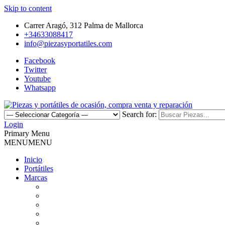
Skip to content
Carrer Aragó, 312 Palma de Mallorca
+34633088417
info@piezasyportatiles.com
Facebook
Twitter
Youtube
Whatsapp
Search for:
Todo lo que necesitas para reparar tu portatil, Pantallas, Teclas, Tecl
Login
Piezas y portátiles de ocasión, 
Primary Menu
MENU
MENU
Inicio
Portátiles
Marcas