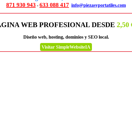
871 930 943
633 088 417
-
info@piezasyportatiles.com
ÁGINA WEB PROFESIONAL DESDE
2,50
Diseño web, hosting, dominios y SEO local.
Visitar SimpleWebsiteIA