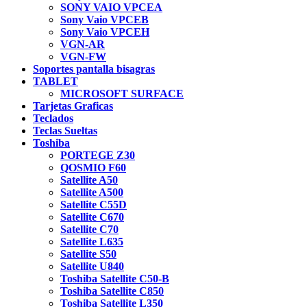
SONY VAIO VPCEA
Sony Vaio VPCEB
Sony Vaio VPCEH
VGN-AR
VGN-FW
Soportes pantalla bisagras
TABLET
MICROSOFT SURFACE
Tarjetas Graficas
Teclados
Teclas Sueltas
Toshiba
PORTEGE Z30
QOSMIO F60
Satellite A50
Satellite A500
Satellite C55D
Satellite C670
Satellite C70
Satellite L635
Satellite S50
Satellite U840
Toshiba Satellite C50-B
Toshiba Satellite C850
Toshiba Satellite L350