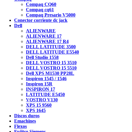
Compaq CQ60
Compaq cq61
Compaq Presario V5000
Conector corriente dc jack
Dell
ALIENWARE
ALIENWARE 17
ALIENWARE 17 R4
DELL LATITUDE 3500
DELL LATITUDE E5540
Dell Studio 1558
DELL VOSTRO 15 3510
DELL VOSTRO 15 5510
Dell XPS M1530 PP28L
Inspiron 1545 / 1546
Inspiron 15R
INSPIRON 17
LATITUDE E5450
VOSTRO V130
XPS 15 9560
XPS 1645
Discos duros
Emachines
Flexos
Fujitsu Siemens