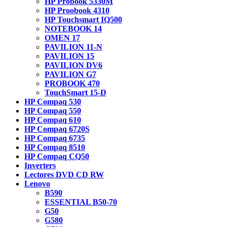
HP Probook 5330M
HP Proobook 4310
HP Touchsmart IQ500
NOTEBOOK 14
OMEN 17
PAVILION 11-N
PAVILION 15
PAVILION DV6
PAVILION G7
PROBOOK 470
TouchSmart 15-D
HP Compaq 530
HP Compaq 550
HP Compaq 610
HP Compaq 6720S
HP Compaq 6735
HP Compaq 8510
HP Compaq CQ50
Inverters
Lectores DVD CD RW
Lenovo
B590
ESSENTIAL B50-70
G50
G580