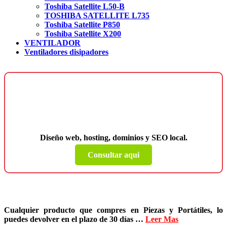
Toshiba Satellite L50-B
TOSHIBA SATELLITE L735
Toshiba Satellite P850
Toshiba Satellite X200
VENTILADOR
Ventiladores disipadores
¿Necesitas una página web para tu
negocio?
Diseño web, hosting, dominios y SEO local.
Consultar aqui
Cualquier producto que compres en
Piezas y Portátiles
, lo
puedes devolver en el plazo de
30 días
…
Leer Mas