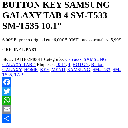
BUTTON KEY SAMSUNG
GALAXY TAB 4 SM-T533
SM-T535 10.1″
6,00
€
El precio original era: 6,00€.
5,99
€
El precio actual es: 5,99€.
ORIGINAL PART
SKU:
TAB102PI0011
Categorías:
Carcasas
,
SAMSUNG
GALAXY TAB 4
Etiquetas:
10.1"
,
4
,
BOTON
,
Button
,
GALAXY
,
HOME
,
KEY
,
MENU
,
SAMSUNG
,
SM-T533
,
SM-
T535
,
TAB
Facebook
Twitter
WhatsApp
Email
Compartir