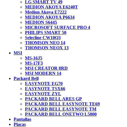
LG SMART TV 49
MEDION AKOYA E6240T
Medion Akoya E7222
MEDION AKOYA P6634
MEDION S6445
MICROSOFT SURFACE PRO 4
PHILIPS SMART 50
Selecline CW10Q3
THOMSON NEO 14
THOMSON NEOX 13
MSI
MS-16J5
MS-17F3
MSI CREATOR 8RD
MSI MODERN 14
Packard Bell
EASYNOTE EG70
EASYNOTE TSX66
EASYNOTE ZYL
PACKARD BELL ARES GP
PACKARD BELL EASYNOTE TE69
PACKARD BELL EASYNOTE TM
PACKARD BELL ONETWO L5800
Pantallas
Placas