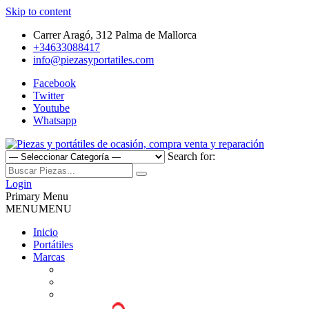
Skip to content
Carrer Aragó, 312 Palma de Mallorca
+34633088417
info@piezasyportatiles.com
Facebook
Twitter
Youtube
Whatsapp
Search for:
Todo lo que necesitas para reparar tu portatil, Pantallas, Teclas,
Piezas y portátiles de ocasión,
Teclados, Baterías, Carcasas, Placas, Gráficas, Procesadores,
Login
Ventiladores
Primary Menu
compra venta y reparación
MENU
MENU
Inicio
Portátiles
Marcas