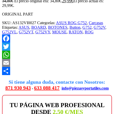
34,80
€
El precio original era: 34,80€.
29,99
€
El precio actual es:
29,99€.
ORIGINAL PART
SKU:
AS132VI0027
Categorías:
ASUS ROG G752
,
Carcasas
Etiquetas:
ASUS
,
BOARD
,
BOTONES
,
Button
,
G752
,
G752V
,
G752VL
,
G752VT
,
G752VY
,
MOUSE
,
RATON
,
ROG
Facebook
Twitter
WhatsApp
Email
Compartir
Si tiene alguna duda, contacte con Nosotros:
871 930 943
633 088 417
-
info@piezasyportatiles.com
TU PÁGINA WEB PROFESIONAL
DESDE
2,50 €/MES