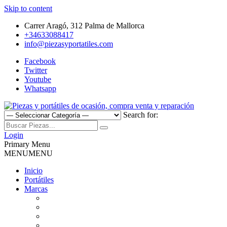
Skip to content
Carrer Aragó, 312 Palma de Mallorca
+34633088417
info@piezasyportatiles.com
Facebook
Twitter
Youtube
Whatsapp
Search for:
Todo lo que necesitas para reparar tu portatil, Pantallas, Teclas,
Piezas y portátiles de ocasión,
Teclados, Baterías, Carcasas, Placas, Gráficas, Procesadores,
Login
Ventiladores
Primary Menu
compra venta y reparación
MENU
MENU
Inicio
Portátiles
Marcas