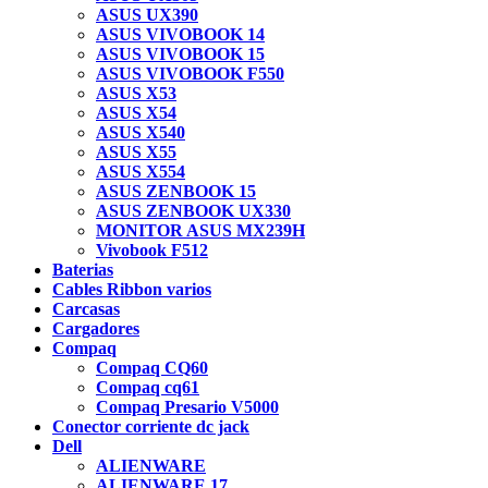
ASUS UX390
ASUS VIVOBOOK 14
ASUS VIVOBOOK 15
ASUS VIVOBOOK F550
ASUS X53
ASUS X54
ASUS X540
ASUS X55
ASUS X554
ASUS ZENBOOK 15
ASUS ZENBOOK UX330
MONITOR ASUS MX239H
Vivobook F512
Baterias
Cables Ribbon varios
Carcasas
Cargadores
Compaq
Compaq CQ60
Compaq cq61
Compaq Presario V5000
Conector corriente dc jack
Dell
ALIENWARE
ALIENWARE 17