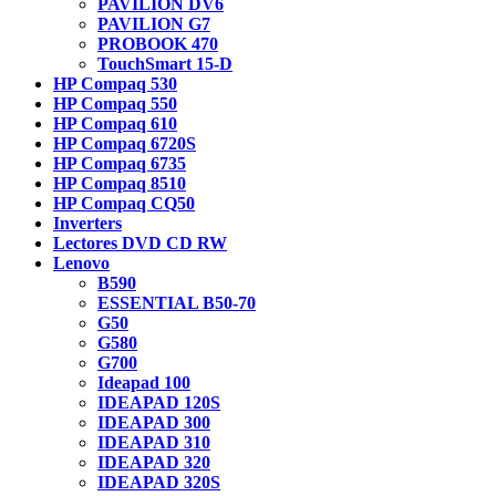
PAVILION DV6
PAVILION G7
PROBOOK 470
TouchSmart 15-D
HP Compaq 530
HP Compaq 550
HP Compaq 610
HP Compaq 6720S
HP Compaq 6735
HP Compaq 8510
HP Compaq CQ50
Inverters
Lectores DVD CD RW
Lenovo
B590
ESSENTIAL B50-70
G50
G580
G700
Ideapad 100
IDEAPAD 120S
IDEAPAD 300
IDEAPAD 310
IDEAPAD 320
IDEAPAD 320S