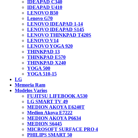
IDEAPAD C340
IDEAPAD U410
LENOVO B50
Lenovo G70
LENOVO IDEAPAD 1-14
LENOVO IDEAPAD S145
LENOVO THINKPAD T420S
LENOVO V14
LENOVO YOGA 920
THINKPAD 13
THINKPAD E570
THINKPAD X240
YOGA 500
YOGA 510-15
LG
Memoria Ram
Modelos Varios
FUJITSU LIFEBOOK A530
LG SMART TV 49
MEDION AKOYA E6240T
Medion Akoya E7222
MEDION AKOYA P6634
MEDION S6445
MICROSOFT SURFACE PRO 4
PHILIPS SMART 50