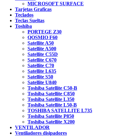
MICROSOFT SURFACE
Tarjetas Graficas
Teclados
Teclas Sueltas
Toshiba
PORTEGE Z30
QOSMIO F60
Satellite A50
Satellite A500
Satellite C55D
Satellite C670
Satellite C70
Satellite L635
Satellite S50
Satellite U840
Toshiba Satellite C50-B
Toshiba Satellite C850
Toshiba Satellite L350
Toshiba Satellite L50-B
TOSHIBA SATELLITE L735
Toshiba Satellite P850
Toshiba Satellite X200
VENTILADOR
Ventiladores disipadores