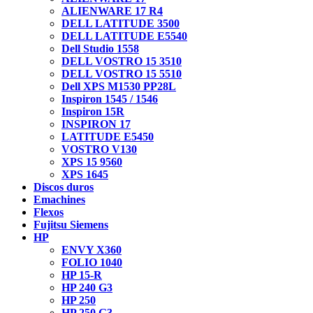
ALIENWARE 17 R4
DELL LATITUDE 3500
DELL LATITUDE E5540
Dell Studio 1558
DELL VOSTRO 15 3510
DELL VOSTRO 15 5510
Dell XPS M1530 PP28L
Inspiron 1545 / 1546
Inspiron 15R
INSPIRON 17
LATITUDE E5450
VOSTRO V130
XPS 15 9560
XPS 1645
Discos duros
Emachines
Flexos
Fujitsu Siemens
HP
ENVY X360
FOLIO 1040
HP 15-R
HP 240 G3
HP 250
HP 250 G3