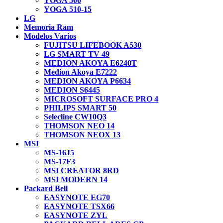
YOGA 500
YOGA 510-15
LG
Memoria Ram
Modelos Varios
FUJITSU LIFEBOOK A530
LG SMART TV 49
MEDION AKOYA E6240T
Medion Akoya E7222
MEDION AKOYA P6634
MEDION S6445
MICROSOFT SURFACE PRO 4
PHILIPS SMART 50
Selecline CW10Q3
THOMSON NEO 14
THOMSON NEOX 13
MSI
MS-16J5
MS-17F3
MSI CREATOR 8RD
MSI MODERN 14
Packard Bell
EASYNOTE EG70
EASYNOTE TSX66
EASYNOTE ZYL