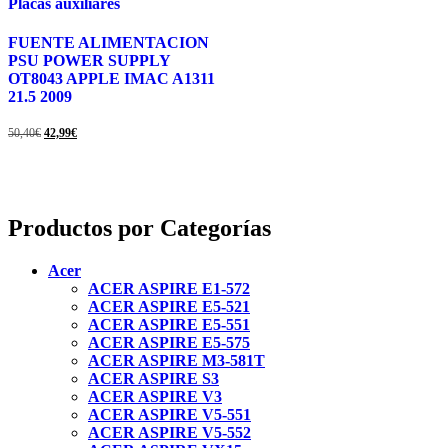
Placas auxiliares
FUENTE ALIMENTACION
PSU POWER SUPPLY
OT8043 APPLE IMAC A1311
21.5 2009
El
El
50,40
€
42,99
€
precio
precio
original
actual
era:
es:
50,40€.
42,99€.
Productos por Categorías
Acer
ACER ASPIRE E1-572
ACER ASPIRE E5-521
ACER ASPIRE E5-551
ACER ASPIRE E5-575
ACER ASPIRE M3-581T
ACER ASPIRE S3
ACER ASPIRE V3
ACER ASPIRE V5-551
ACER ASPIRE V5-552