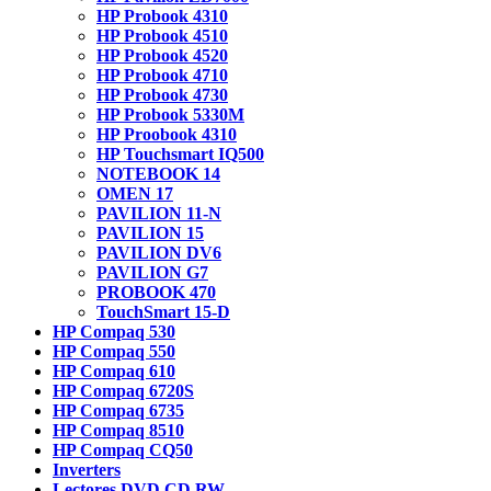
HP Probook 4310
HP Probook 4510
HP Probook 4520
HP Probook 4710
HP Probook 4730
HP Probook 5330M
HP Proobook 4310
HP Touchsmart IQ500
NOTEBOOK 14
OMEN 17
PAVILION 11-N
PAVILION 15
PAVILION DV6
PAVILION G7
PROBOOK 470
TouchSmart 15-D
HP Compaq 530
HP Compaq 550
HP Compaq 610
HP Compaq 6720S
HP Compaq 6735
HP Compaq 8510
HP Compaq CQ50
Inverters
Lectores DVD CD RW