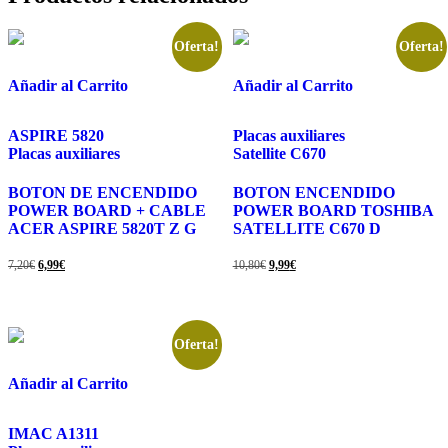
Oferta!
Oferta!
Añadir al Carrito
Añadir al Carrito
ASPIRE 5820
Placas auxiliares
Placas auxiliares
Satellite C670
BOTON DE ENCENDIDO
BOTON ENCENDIDO
POWER BOARD + CABLE
POWER BOARD TOSHIBA
ACER ASPIRE 5820T Z G
SATELLITE C670 D
El
El
El
El
7,20
€
6,99
€
10,80
€
9,99
€
precio
precio
precio
precio
original
actual
original
actual
era:
es:
era:
es:
7,20€.
6,99€.
10,80€.
9,99€.
Oferta!
Añadir al Carrito
IMAC A1311