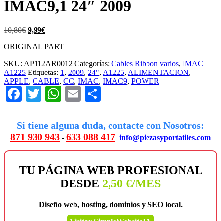
IMAC9,1 24″ 2009
El
El
10,80
€
9,99
€
precio
precio
ORIGINAL PART
original
actual
era:
es:
SKU:
AP112AR0012
Categorías:
Cables Ribbon varios
,
IMAC
10,80€.
9,99€.
A1225
Etiquetas:
1
,
2009
,
24"
,
A1225
,
ALIMENTACION
,
APPLE
,
CABLE
,
CC
,
IMAC
,
IMAC9
,
POWER
Facebook
Twitter
WhatsApp
Email
Compartir
Si tiene alguna duda, contacte con Nosotros:
871 930 943
633 088 417
-
info@piezasyportatiles.com
TU PÁGINA WEB PROFESIONAL
DESDE
2,50 €/MES
Diseño web, hosting, dominios y SEO local.