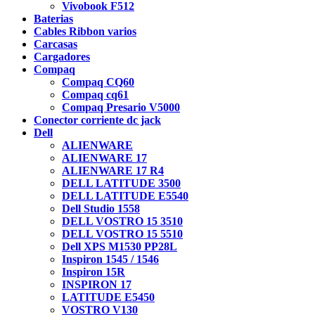
Vivobook F512
Baterias
Cables Ribbon varios
Carcasas
Cargadores
Compaq
Compaq CQ60
Compaq cq61
Compaq Presario V5000
Conector corriente dc jack
Dell
ALIENWARE
ALIENWARE 17
ALIENWARE 17 R4
DELL LATITUDE 3500
DELL LATITUDE E5540
Dell Studio 1558
DELL VOSTRO 15 3510
DELL VOSTRO 15 5510
Dell XPS M1530 PP28L
Inspiron 1545 / 1546
Inspiron 15R
INSPIRON 17
LATITUDE E5450
VOSTRO V130