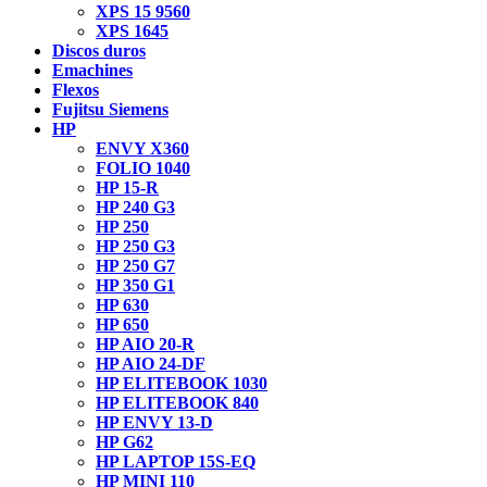
XPS 15 9560
XPS 1645
Discos duros
Emachines
Flexos
Fujitsu Siemens
HP
ENVY X360
FOLIO 1040
HP 15-R
HP 240 G3
HP 250
HP 250 G3
HP 250 G7
HP 350 G1
HP 630
HP 650
HP AIO 20-R
HP AIO 24-DF
HP ELITEBOOK 1030
HP ELITEBOOK 840
HP ENVY 13-D
HP G62
HP LAPTOP 15S-EQ
HP MINI 110