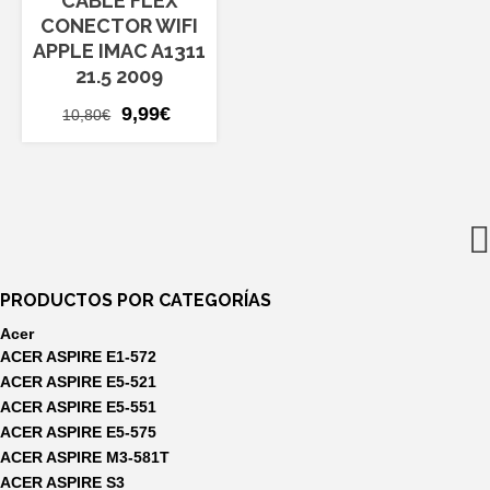
CABLE FLEX
CONECTOR WIFI
APPLE IMAC A1311
21.5 2009
El
El
9,99
€
10,80
€
precio
precio
original
actual
era:
es:
10,80€.
9,99€.
PRODUCTOS POR CATEGORÍAS
Acer
ACER ASPIRE E1-572
ACER ASPIRE E5-521
ACER ASPIRE E5-551
ACER ASPIRE E5-575
ACER ASPIRE M3-581T
ACER ASPIRE S3