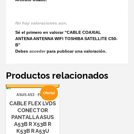
No hay valoraciones aún.
Sé el primero en valorar “CABLE COAXIAL
ANTENA ANTENNA WIFI TOSHIBA SATELLITE C50-
B”
Debes
acceder
para publicar una valoración.
Productos relacionados
AÑADIR AL
CARRITO
Oferta!
ASUS A53
Flexos
CABLE FLEX LVDS
CONECTOR
PANTALLA ASUS
A53B R X53B R
K53B R A53U