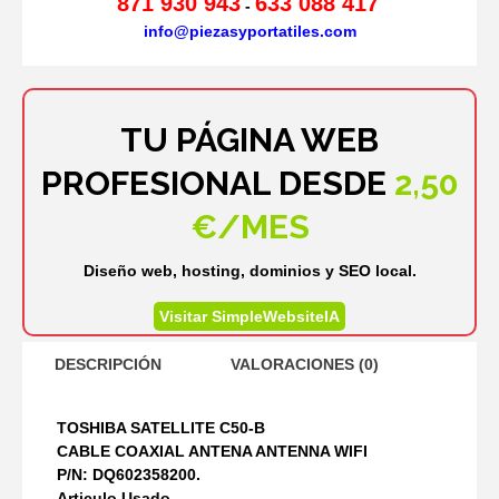
871 930 943
633 088 417
-
info@piezasyportatiles.com
TU PÁGINA WEB
PROFESIONAL DESDE
2,50
€/MES
Diseño web, hosting, dominios y SEO local.
Visitar SimpleWebsiteIA
DESCRIPCIÓN
VALORACIONES (0)
TOSHIBA SATELLITE C50-B
CABLE COAXIAL ANTENA ANTENNA WIFI
P/N: DQ602358200.
Articulo Usado.