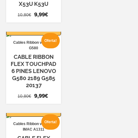
X53U K53U
El
El
9,99
€
10,80
€
precio
precio
AÑADIR AL
original
actual
CARRITO
era:
es:
Oferta!
Cables Ribbon varios
10,80€.
9,99€.
G580
CABLE RIBBON
FLEX TOUCHPAD
6 PINES LENOVO
G580 2189 G585
20137
El
El
9,99
€
10,80
€
precio
precio
AÑADIR AL
original
actual
CARRITO
era:
es:
Oferta!
Cables Ribbon varios
10,80€.
9,99€.
IMAC A1311