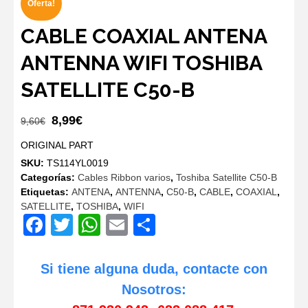
Oferta!
CABLE COAXIAL ANTENA
ANTENNA WIFI TOSHIBA
SATELLITE C50-B
El
El
8,99
€
9,60
€
precio
precio
ORIGINAL PART
original
actual
SKU:
TS114YL0019
era:
es:
Categorías:
Cables Ribbon varios
,
Toshiba Satellite C50-B
9,60€.
8,99€.
Etiquetas:
ANTENA
,
ANTENNA
,
C50-B
,
CABLE
,
COAXIAL
,
SATELLITE
,
TOSHIBA
,
WIFI
Facebook
Twitter
WhatsApp
Email
Compartir
Si tiene alguna duda, contacte con
Nosotros: