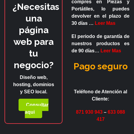
compres en
Piezas y
¿Necesitas
Portátiles
, lo puedes
una
devolver en el plazo de
30 días
…
Leer Mas
página
El periodo de garantía de
web para
nuestros productos es
tu
de
90 días
…
Leer Mas
negocio?
Pago seguro
Diseño web,
hosting, dominios
y SEO local.
Teléfono de Atención al
Cliente:
Consultar
aqui
871 930 943
–
633 088
417