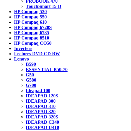
PROBOOK 470
TouchSmart 15-D
HP Compaq 530
HP Compaq 550
HP Compaq 610
HP Compaq 6720S
HP Compaq 6735
HP Compaq 8510
HP Compaq CQ50
Inverters
Lectores DVD CD RW
Lenovo
B590
ESSENTIAL B50-70
G50
G580
G700
Ideapad 100
IDEAPAD 120S
IDEAPAD 300
IDEAPAD 310
IDEAPAD 320
IDEAPAD 320S
IDEAPAD C340
IDEAPAD U410