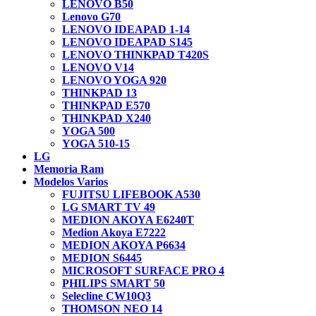
LENOVO B50
Lenovo G70
LENOVO IDEAPAD 1-14
LENOVO IDEAPAD S145
LENOVO THINKPAD T420S
LENOVO V14
LENOVO YOGA 920
THINKPAD 13
THINKPAD E570
THINKPAD X240
YOGA 500
YOGA 510-15
LG
Memoria Ram
Modelos Varios
FUJITSU LIFEBOOK A530
LG SMART TV 49
MEDION AKOYA E6240T
Medion Akoya E7222
MEDION AKOYA P6634
MEDION S6445
MICROSOFT SURFACE PRO 4
PHILIPS SMART 50
Selecline CW10Q3
THOMSON NEO 14