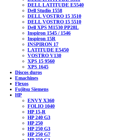
DELL LATITUDE E5540
Dell Studio 1558
DELL VOSTRO 15 3510
DELL VOSTRO 15 5510
Dell XPS M1530 PP28L
Inspiron 1545 / 1546
Inspiron 15R
INSPIRON 17
LATITUDE E5450
VOSTRO V130
XPS 15 9560
XPS 1645
Discos duros
Emachines
Flexos
Fujitsu Siemens
HP
ENVY X360
FOLIO 1040
HP 15-R
HP 240 G3
HP 250
HP 250 G3
HP 250 G7
HP 350 G1