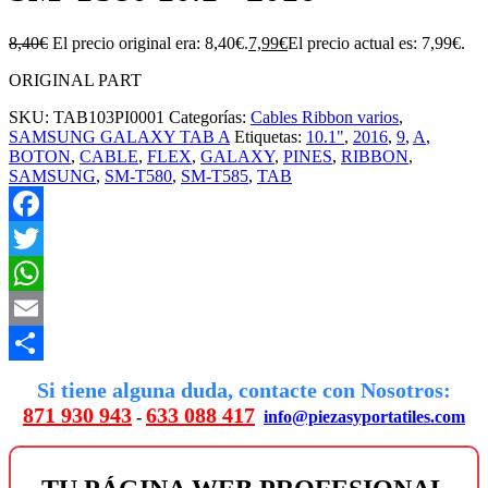
8,40
€
El precio original era: 8,40€.
7,99
€
El precio actual es: 7,99€.
ORIGINAL PART
SKU:
TAB103PI0001
Categorías:
Cables Ribbon varios
,
SAMSUNG GALAXY TAB A
Etiquetas:
10.1"
,
2016
,
9
,
A
,
BOTON
,
CABLE
,
FLEX
,
GALAXY
,
PINES
,
RIBBON
,
SAMSUNG
,
SM-T580
,
SM-T585
,
TAB
Facebook
Twitter
WhatsApp
Email
Compartir
Si tiene alguna duda, contacte con Nosotros:
871 930 943
633 088 417
-
info@piezasyportatiles.com