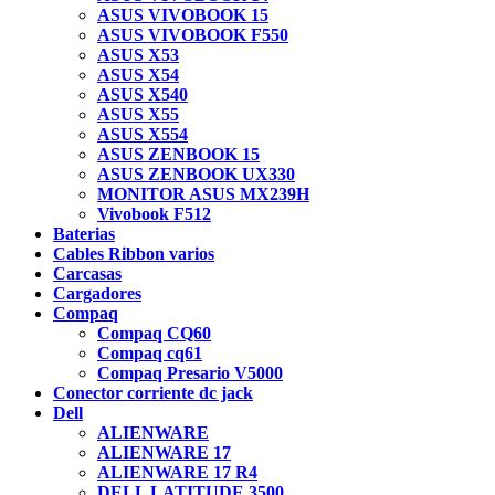
ASUS VIVOBOOK 15
ASUS VIVOBOOK F550
ASUS X53
ASUS X54
ASUS X540
ASUS X55
ASUS X554
ASUS ZENBOOK 15
ASUS ZENBOOK UX330
MONITOR ASUS MX239H
Vivobook F512
Baterias
Cables Ribbon varios
Carcasas
Cargadores
Compaq
Compaq CQ60
Compaq cq61
Compaq Presario V5000
Conector corriente dc jack
Dell
ALIENWARE
ALIENWARE 17
ALIENWARE 17 R4
DELL LATITUDE 3500