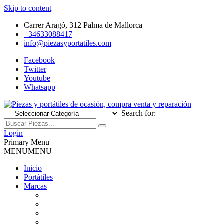
Skip to content
Carrer Aragó, 312 Palma de Mallorca
+34633088417
info@piezasyportatiles.com
Facebook
Twitter
Youtube
Whatsapp
Search for:
Todo lo que necesitas para reparar tu portatil, Pantallas, Teclas,
Piezas y portátiles de ocasión,
Teclados, Baterías, Carcasas, Placas, Gráficas, Procesadores,
Login
Ventiladores
Primary Menu
compra venta y reparación
MENU
MENU
Inicio
Portátiles
Marcas