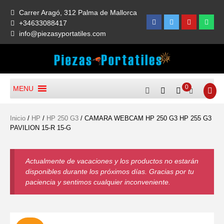
Skip
Carrer Aragó, 312 Palma de Mallorca
to
Facebook
Twitter
Youtube
What
+34633088417
content
info@piezasyportatiles.com
Todo lo que necesitas para reparar tu portatil, Pantallas, Teclas,
Piezas Y Portátiles De
Teclados, Baterías, Carcasas, Placas, Gráficas, Procesadores,
0
MENU
Ocasión, Compra Venta Y
Ventiladores
Reparación
Inicio
/
HP
/
HP 250 G3
/ CAMARA WEBCAM HP 250 G3 HP 255 G3
PAVILION 15-R 15-G
Actualmente de vacaciones y los productos no estarán
disponibles durante los próximos días. Gracias por tu
paciencia y sentimos cualquier inconveniente.