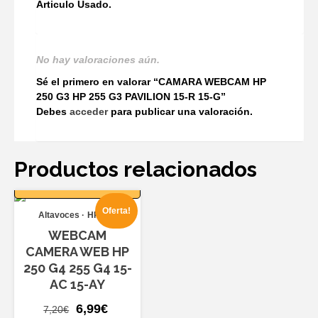
Articulo Usado.
No hay valoraciones aún.
Sé el primero en valorar “CAMARA WEBCAM HP
250 G3 HP 255 G3 PAVILION 15-R 15-G”
Debes
acceder
para publicar una valoración.
Productos relacionados
AÑADIR AL
CARRITO
Oferta!
Altavoces
HP 250
WEBCAM
CAMERA WEB HP
250 G4 255 G4 15-
AC 15-AY
El
El
6,99
€
7,20
€