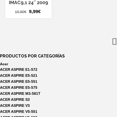
IMAC9,1 24″ 2009
El
El
9,99
€
10,80
€
precio
precio
original
actual
era:
es:
10,80€.
9,99€.
PRODUCTOS POR CATEGORÍAS
Acer
ACER ASPIRE E1-572
ACER ASPIRE E5-521
ACER ASPIRE E5-551
ACER ASPIRE E5-575
ACER ASPIRE M3-581T
ACER ASPIRE S3
ACER ASPIRE V3
ACER ASPIRE V5-551