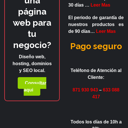
una
30 días
…
Leer Mas
página
El periodo de garantía de
web para
nuestros productos es
tu
de
90 días
…
Leer Mas
negocio?
Pago seguro
Diseño web,
hosting, dominios
y SEO local.
Teléfono de Atención al
Cliente:
Consultar
aqui
871 930 943
–
633 088
417
Todos los días de 10h a