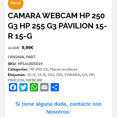
Oferta!
CAMARA WEBCAM HP 250
G3 HP 255 G3 PAVILION 15-
R 15-G
El
El
9,99
€
10,80
€
precio
precio
ORIGINAL PART
original
actual
SKU:
HP141RD0019
era:
es:
Categorías:
HP 250 G3
,
Placas auxiliares
10,80€.
9,99€.
Etiquetas:
15-G
,
15-R
,
250
,
255
,
CAMARA
,
G3
,
HP
,
PAVILION
,
WEBCAM
Facebook
Twitter
WhatsApp
Email
Compartir
Si tiene alguna duda, contacte con
Nosotros: