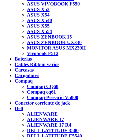
ASUS VIVOBOOK F550
ASUS X53
ASUS X54
ASUS X540
ASUS X55
ASUS X554
ASUS ZENBOOK 15
ASUS ZENBOOK UX330
MONITOR ASUS MX239H
Vivobook F512
Baterias
Cables Ribbon varios
Carcasas
Cargadores
Compaq
Compaq CQ60
Compaq cq61
Compaq Presario V5000
Conector corriente dc jack
Dell
ALIENWARE
ALIENWARE 17
ALIENWARE 17 R4
DELL LATITUDE 3500
DELL LATITUDE E5540