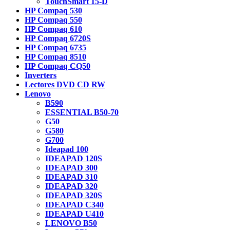
TouchSmart 15-D
HP Compaq 530
HP Compaq 550
HP Compaq 610
HP Compaq 6720S
HP Compaq 6735
HP Compaq 8510
HP Compaq CQ50
Inverters
Lectores DVD CD RW
Lenovo
B590
ESSENTIAL B50-70
G50
G580
G700
Ideapad 100
IDEAPAD 120S
IDEAPAD 300
IDEAPAD 310
IDEAPAD 320
IDEAPAD 320S
IDEAPAD C340
IDEAPAD U410
LENOVO B50