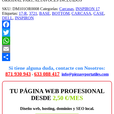
ORIGINAL PART, ALTAVOCES INCLUIDOS
SKU:
DM101OR0008
Categorías:
Carcasas
,
INSPIRON 17
Etiquetas:
17-R
,
3721
,
BASE
,
BOTTOM
,
CARCASA
,
CASE
,
DELL
,
INSPIRON
Facebook
Twitter
WhatsApp
Email
Compartir
Si tiene alguna duda, contacte con Nosotros:
871 930 943
633 088 417
-
info@piezasyportatiles.com
TU PÁGINA WEB PROFESIONAL
DESDE
2,50 €/MES
Diseño web, hosting, dominios y SEO local.