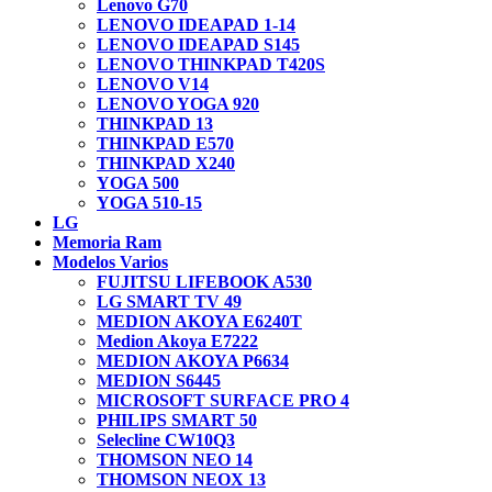
Lenovo G70
LENOVO IDEAPAD 1-14
LENOVO IDEAPAD S145
LENOVO THINKPAD T420S
LENOVO V14
LENOVO YOGA 920
THINKPAD 13
THINKPAD E570
THINKPAD X240
YOGA 500
YOGA 510-15
LG
Memoria Ram
Modelos Varios
FUJITSU LIFEBOOK A530
LG SMART TV 49
MEDION AKOYA E6240T
Medion Akoya E7222
MEDION AKOYA P6634
MEDION S6445
MICROSOFT SURFACE PRO 4
PHILIPS SMART 50
Selecline CW10Q3
THOMSON NEO 14
THOMSON NEOX 13