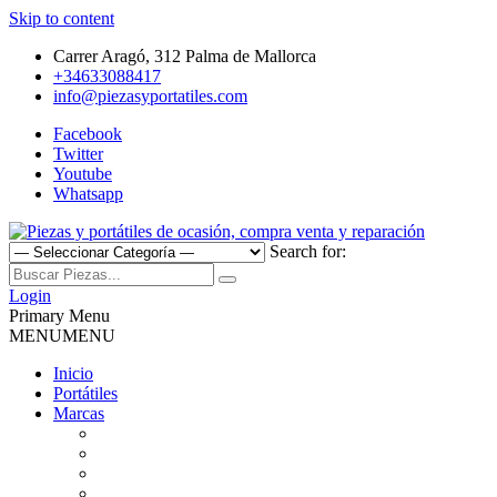
Skip to content
Carrer Aragó, 312 Palma de Mallorca
+34633088417
info@piezasyportatiles.com
Facebook
Twitter
Youtube
Whatsapp
Search for:
Todo lo que necesitas para reparar tu portatil, Pantallas, Teclas,
Piezas y portátiles de ocasión,
Teclados, Baterías, Carcasas, Placas, Gráficas, Procesadores,
Login
Ventiladores
Primary Menu
compra venta y reparación
MENU
MENU
Inicio
Portátiles
Marcas