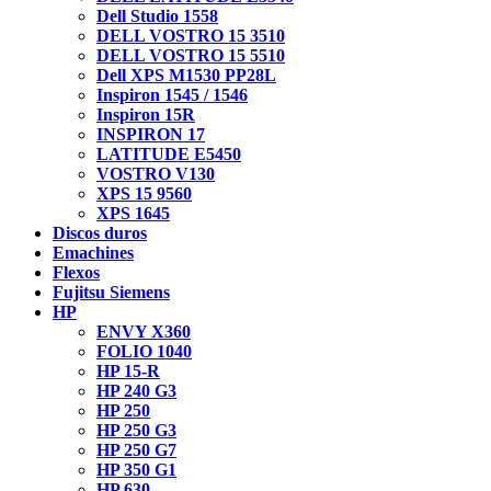
Dell Studio 1558
DELL VOSTRO 15 3510
DELL VOSTRO 15 5510
Dell XPS M1530 PP28L
Inspiron 1545 / 1546
Inspiron 15R
INSPIRON 17
LATITUDE E5450
VOSTRO V130
XPS 15 9560
XPS 1645
Discos duros
Emachines
Flexos
Fujitsu Siemens
HP
ENVY X360
FOLIO 1040
HP 15-R
HP 240 G3
HP 250
HP 250 G3
HP 250 G7
HP 350 G1
HP 630