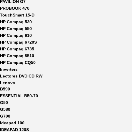
PAVILION G7
PROBOOK 470
TouchSmart 15-D
HP Compaq 530
HP Compaq 550
HP Compaq 610
HP Compaq 6720S
HP Compaq 6735
HP Compaq 8510
HP Compaq CQ50
Inverters
Lectores DVD CD RW
Lenovo
B590
ESSENTIAL B50-70
G50
G580
G700
Ideapad 100
IDEAPAD 120S