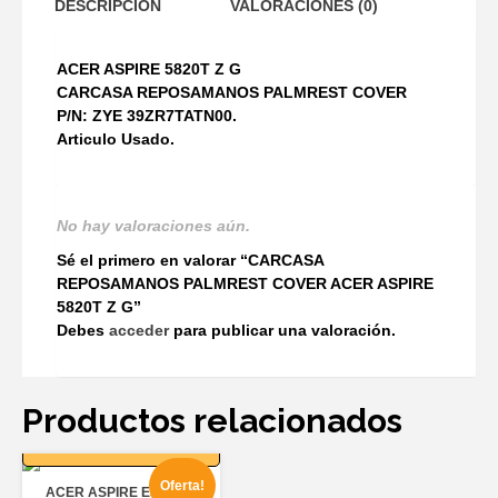
DESCRIPCIÓN
VALORACIONES (0)
ACER ASPIRE 5820T Z G
CARCASA REPOSAMANOS PALMREST COVER
P/N: ZYE 39ZR7TATN00.
Articulo Usado.
No hay valoraciones aún.
Sé el primero en valorar “CARCASA
REPOSAMANOS PALMREST COVER ACER ASPIRE
5820T Z G”
Debes
acceder
para publicar una valoración.
Productos relacionados
AÑADIR AL
CARRITO
Oferta!
ACER ASPIRE E5-551