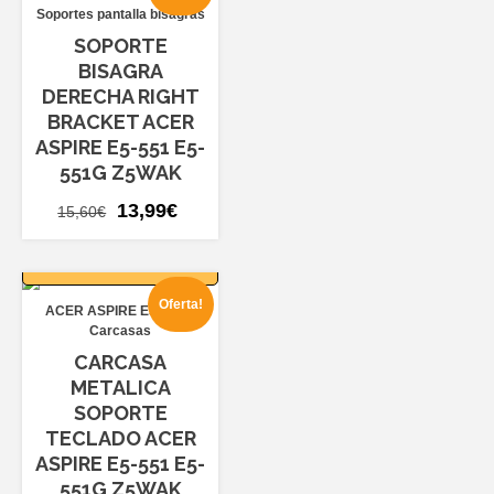
Soportes pantalla bisagras
SOPORTE
BISAGRA
DERECHA RIGHT
BRACKET ACER
ASPIRE E5-551 E5-
551G Z5WAK
El
El
13,99
€
15,60
€
precio
precio
AÑADIR AL
original
actual
CARRITO
era:
es:
Oferta!
ACER ASPIRE E5-551
15,60€.
13,99€.
Carcasas
CARCASA
METALICA
SOPORTE
TECLADO ACER
ASPIRE E5-551 E5-
551G Z5WAK