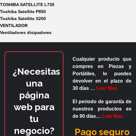
TOSHIBA SATELLITE L735
Toshiba Satellite P850
Toshiba Satellite X200
VENTILADOR
Ventiladores disipadores
Cualquier producto que
compres en
Piezas y
¿Necesitas
Portátiles
, lo puedes
una
devolver en el plazo de
30 días
…
Leer Mas
página
El periodo de garantía de
web para
nuestros productos es
tu
de
90 días
…
Leer Mas
negocio?
Pago seguro