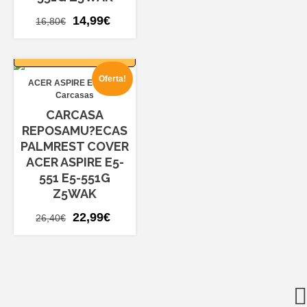
El
El
14,99
€
16,80
€
precio
precio
AÑADIR AL
original
actual
CARRITO
era:
es:
Oferta!
ACER ASPIRE E5-551
16,80€.
14,99€.
Carcasas
CARCASA
REPOSAMU?ECAS
PALMREST COVER
ACER ASPIRE E5-
551 E5-551G
Z5WAK
El
El
22,99
€
26,40
€
precio
precio
original
actual
era:
es:
26,40€.
22,99€.