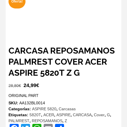
Oferta!
CARCASA REPOSAMANOS
PALMREST COVER ACER
ASPIRE 5820T Z G
El
El
24,99
€
28,80
€
precio
precio
ORIGINAL PART
original
actual
SKU:
AA132BL0014
era:
es:
Categorías:
ASPIRE 5820
,
Carcasas
28,80€.
24,99€.
Etiquetas:
5820T
,
ACER
,
ASPIRE
,
CARCASA
,
Cover
,
G
,
PALMREST
,
REPOSAMANOS
,
Z