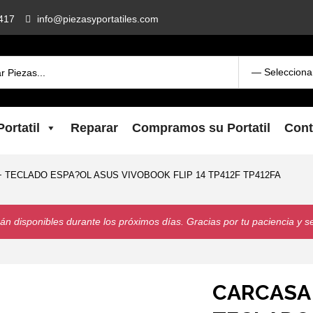
417
info@piezasyportatiles.com
ortatil
Reparar
Compramos su Portatil
Cont
TECLADO ESPA?OL ASUS VIVOBOOK FLIP 14 TP412F TP412FA
n disponibles durante los próximos días. Gracias por tu paciencia y s
CARCASA