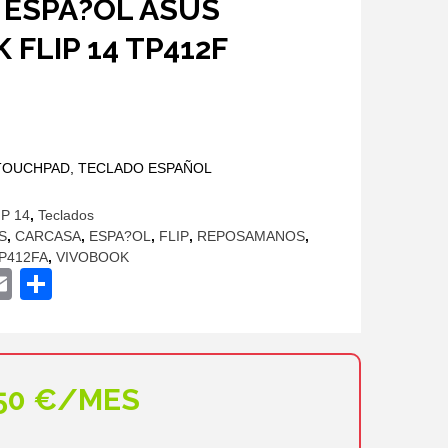
 ESPA?OL ASUS
 FLIP 14 TP412F
io
 TOUCHPAD, TECLADO ESPAÑOL
al
P 14
,
Teclados
9€.
S
,
CARCASA
,
ESPA?OL
,
FLIP
,
REPOSAMANOS
,
P412FA
,
VIVOBOOK
ok
ter
hatsApp
Email
Compartir
,50 €/MES