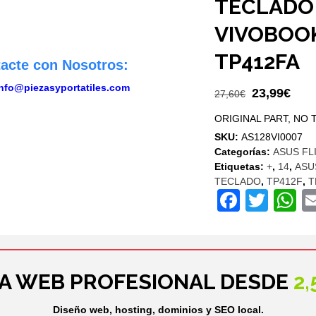
TECLADO
VIVOBOOK
TP412FA
tacte con Nosotros:
nfo@piezasyportatiles.com
El
El
23,99
€
27,60
€
precio
prec
ORIGINAL PART, NO
original
actu
SKU:
AS128VI0007
era:
es:
Categorías:
ASUS FLI
27,60€.
23,9
Etiquetas:
+
,
14
,
ASU
TECLADO
,
TP412F
,
T
Facebo
Twit
W
NA WEB PROFESIONAL DESDE
2
Diseño web, hosting, dominios y SEO local.