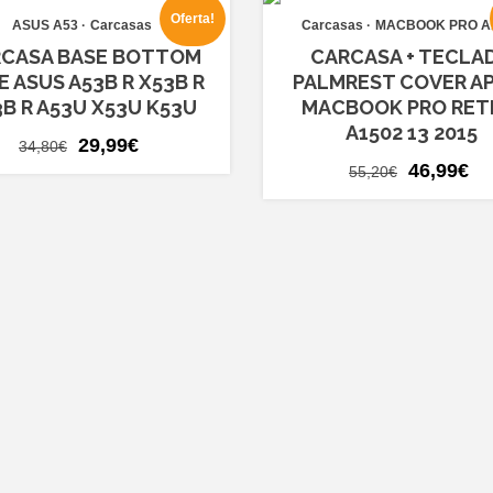
Oferta!
ASUS A53
Carcasas
Carcasas
MACBOOK PRO A
CASA BASE BOTTOM
CARCASA + TECLA
E ASUS A53B R X53B R
PALMREST COVER A
B R A53U X53U K53U
MACBOOK PRO RET
A1502 13 2015
El
El
29,99
€
34,80
€
El
El
precio
precio
46,99
€
55,20
€
precio
pr
original
actual
original
ac
era:
es:
era:
es
34,80€.
29,99€.
55,20€.
46