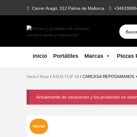
Skip
Carrer Aragó, 312 Palma de Mallorca
+34633088
to
content
Piezas Y
Todo lo que necesitas para reparar
tu portatil, Pantallas, Teclas,
Portátiles De
Teclados, Baterías, Carcasas, Placas,
Inicio
Portátiles
Marcas
Piezas P
Gráficas, Procesadores,
Ocasión,
Ventiladores
Inicio
/
Asus
/
ASUS FLIP 14
/ CARCASA REPOSAMANOS + 
Compra Venta
Y Reparación
Actualmente de vacaciones y los productos no estará
Oferta!