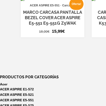
Oferta!
ACER ASPIRE E5-551
Carcasas
MARCO CARCASA PANTALLA
CAR
BEZEL COVER ACER ASPIRE
CAS
E5-551 E5-551G Z5WAK
K53
El
El
15,99
€
18,00
€
precio
precio
original
actual
era:
es:
18,00€.
15,99€.
PRODUCTOS POR CATEGORÍAS
Acer
ACER ASPIRE E1-572
ACER ASPIRE E5-521
ACER ASPIRE E5-551
ACER ASPIRE E5-575