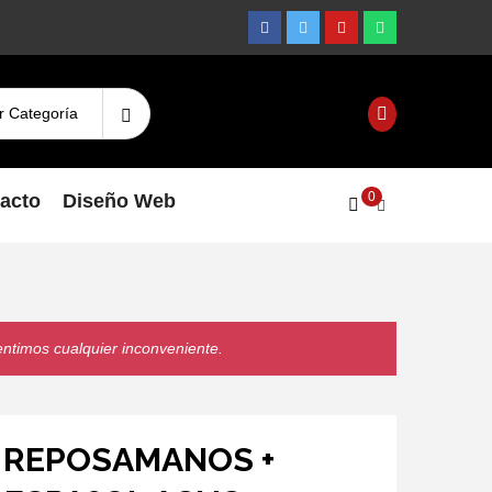
Facebook
Twitter
Youtube
Whatsapp
Search
Login
for:
0
acto
Diseño Web
entimos cualquier inconveniente.
 REPOSAMANOS +