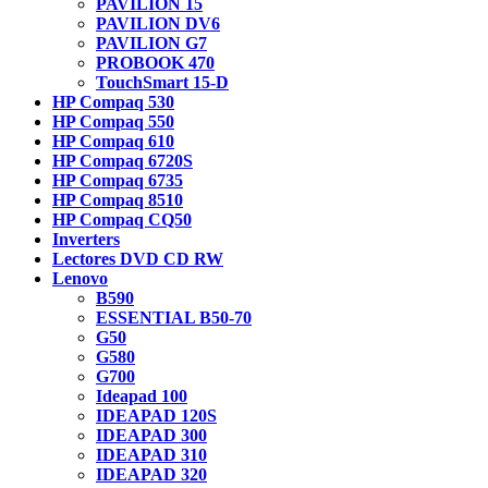
PAVILION 15
PAVILION DV6
PAVILION G7
PROBOOK 470
TouchSmart 15-D
HP Compaq 530
HP Compaq 550
HP Compaq 610
HP Compaq 6720S
HP Compaq 6735
HP Compaq 8510
HP Compaq CQ50
Inverters
Lectores DVD CD RW
Lenovo
B590
ESSENTIAL B50-70
G50
G580
G700
Ideapad 100
IDEAPAD 120S
IDEAPAD 300
IDEAPAD 310
IDEAPAD 320