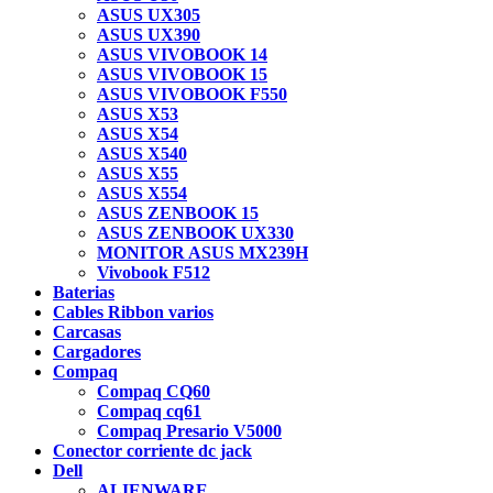
ASUS UX305
ASUS UX390
ASUS VIVOBOOK 14
ASUS VIVOBOOK 15
ASUS VIVOBOOK F550
ASUS X53
ASUS X54
ASUS X540
ASUS X55
ASUS X554
ASUS ZENBOOK 15
ASUS ZENBOOK UX330
MONITOR ASUS MX239H
Vivobook F512
Baterias
Cables Ribbon varios
Carcasas
Cargadores
Compaq
Compaq CQ60
Compaq cq61
Compaq Presario V5000
Conector corriente dc jack
Dell
ALIENWARE