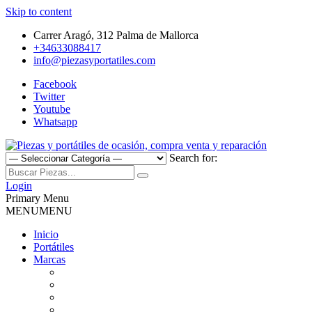
Skip to content
Carrer Aragó, 312 Palma de Mallorca
+34633088417
info@piezasyportatiles.com
Facebook
Twitter
Youtube
Whatsapp
Search for:
Todo lo que necesitas para reparar tu portatil, Pantallas, Teclas,
Piezas y portátiles de ocasión,
Teclados, Baterías, Carcasas, Placas, Gráficas, Procesadores,
Login
Ventiladores
Primary Menu
compra venta y reparación
MENU
MENU
Inicio
Portátiles
Marcas