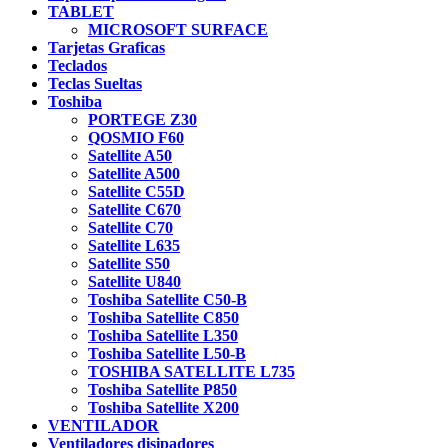
TABLET
MICROSOFT SURFACE
Tarjetas Graficas
Teclados
Teclas Sueltas
Toshiba
PORTEGE Z30
QOSMIO F60
Satellite A50
Satellite A500
Satellite C55D
Satellite C670
Satellite C70
Satellite L635
Satellite S50
Satellite U840
Toshiba Satellite C50-B
Toshiba Satellite C850
Toshiba Satellite L350
Toshiba Satellite L50-B
TOSHIBA SATELLITE L735
Toshiba Satellite P850
Toshiba Satellite X200
VENTILADOR
Ventiladores disipadores