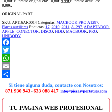
10,80
€
El precio original era: 10,80€.
9,99
€
El precio actual es:
9,99€.
ORIGINAL PART
SKU:
AP116AR0014
Categorías:
MACBOOK PRO A1297
,
Placas auxiliares
Etiquetas:
17
,
2010
,
2011
,
A1297
,
ADAPTADOR
,
APPLE
,
CONECTOR
,
DISCO
,
HDD
,
MACBOOK
,
PRO
,
UNIBODY
Facebook
Twitter
WhatsApp
Email
Compartir
Si tiene alguna duda, contacte con Nosotros:
871 930 943
633 088 417
-
info@piezasyportatiles.com
TU PÁGINA WEB PROFESIONAL