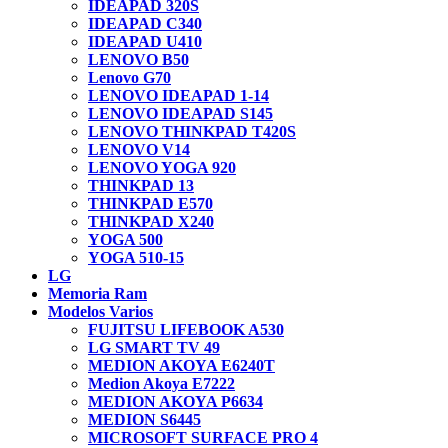
IDEAPAD 320S
IDEAPAD C340
IDEAPAD U410
LENOVO B50
Lenovo G70
LENOVO IDEAPAD 1-14
LENOVO IDEAPAD S145
LENOVO THINKPAD T420S
LENOVO V14
LENOVO YOGA 920
THINKPAD 13
THINKPAD E570
THINKPAD X240
YOGA 500
YOGA 510-15
LG
Memoria Ram
Modelos Varios
FUJITSU LIFEBOOK A530
LG SMART TV 49
MEDION AKOYA E6240T
Medion Akoya E7222
MEDION AKOYA P6634
MEDION S6445
MICROSOFT SURFACE PRO 4