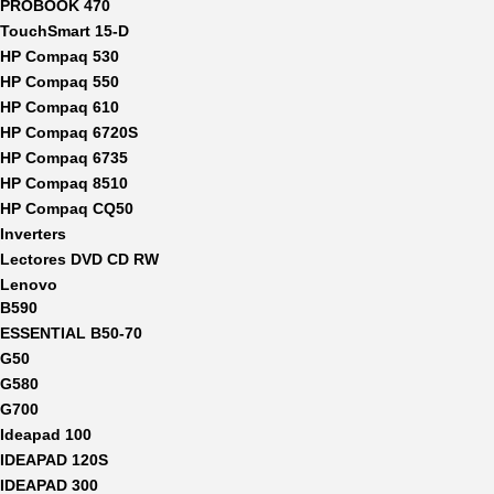
PROBOOK 470
TouchSmart 15-D
HP Compaq 530
HP Compaq 550
HP Compaq 610
HP Compaq 6720S
HP Compaq 6735
HP Compaq 8510
HP Compaq CQ50
Inverters
Lectores DVD CD RW
Lenovo
B590
ESSENTIAL B50-70
G50
G580
G700
Ideapad 100
IDEAPAD 120S
IDEAPAD 300