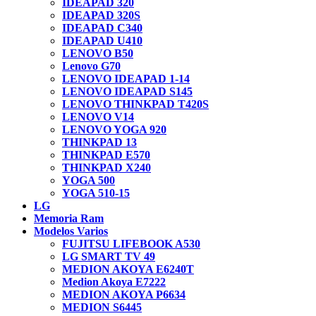
IDEAPAD 320
IDEAPAD 320S
IDEAPAD C340
IDEAPAD U410
LENOVO B50
Lenovo G70
LENOVO IDEAPAD 1-14
LENOVO IDEAPAD S145
LENOVO THINKPAD T420S
LENOVO V14
LENOVO YOGA 920
THINKPAD 13
THINKPAD E570
THINKPAD X240
YOGA 500
YOGA 510-15
LG
Memoria Ram
Modelos Varios
FUJITSU LIFEBOOK A530
LG SMART TV 49
MEDION AKOYA E6240T
Medion Akoya E7222
MEDION AKOYA P6634
MEDION S6445