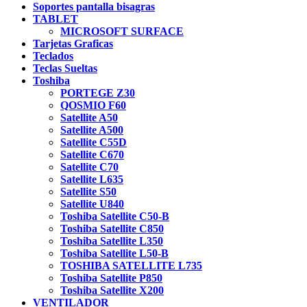
Soportes pantalla bisagras
TABLET
MICROSOFT SURFACE
Tarjetas Graficas
Teclados
Teclas Sueltas
Toshiba
PORTEGE Z30
QOSMIO F60
Satellite A50
Satellite A500
Satellite C55D
Satellite C670
Satellite C70
Satellite L635
Satellite S50
Satellite U840
Toshiba Satellite C50-B
Toshiba Satellite C850
Toshiba Satellite L350
Toshiba Satellite L50-B
TOSHIBA SATELLITE L735
Toshiba Satellite P850
Toshiba Satellite X200
VENTILADOR