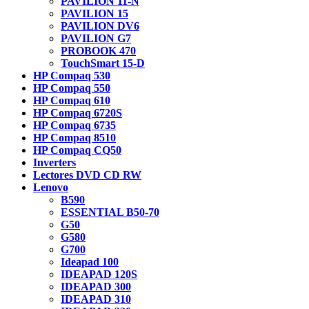
PAVILION 11-N
PAVILION 15
PAVILION DV6
PAVILION G7
PROBOOK 470
TouchSmart 15-D
HP Compaq 530
HP Compaq 550
HP Compaq 610
HP Compaq 6720S
HP Compaq 6735
HP Compaq 8510
HP Compaq CQ50
Inverters
Lectores DVD CD RW
Lenovo
B590
ESSENTIAL B50-70
G50
G580
G700
Ideapad 100
IDEAPAD 120S
IDEAPAD 300
IDEAPAD 310