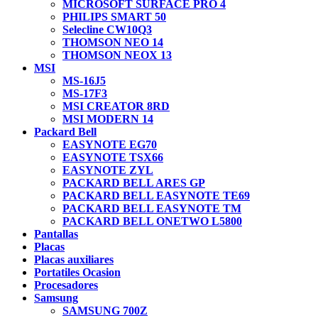
MICROSOFT SURFACE PRO 4
PHILIPS SMART 50
Selecline CW10Q3
THOMSON NEO 14
THOMSON NEOX 13
MSI
MS-16J5
MS-17F3
MSI CREATOR 8RD
MSI MODERN 14
Packard Bell
EASYNOTE EG70
EASYNOTE TSX66
EASYNOTE ZYL
PACKARD BELL ARES GP
PACKARD BELL EASYNOTE TE69
PACKARD BELL EASYNOTE TM
PACKARD BELL ONETWO L5800
Pantallas
Placas
Placas auxiliares
Portatiles Ocasion
Procesadores
Samsung
SAMSUNG 700Z