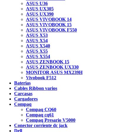
ASUS U36
ASUS UX305
ASUS UX390
ASUS VIVOBOOK 14
ASUS VIVOBOOK 15
ASUS VIVOBOOK F550
ASUS X53
ASUS X54
ASUS X540
ASUS X55
ASUS X554
ASUS ZENBOOK 15
ASUS ZENBOOK UX330
MONITOR ASUS MX239H
Vivobook F512
Baterias
Cables Ribbon varios
Carcasas
Cargadores
Compaq
Compaq CQ60
Compaq cq61
Compaq Presario V5000
Conector corriente dc jack
Dell