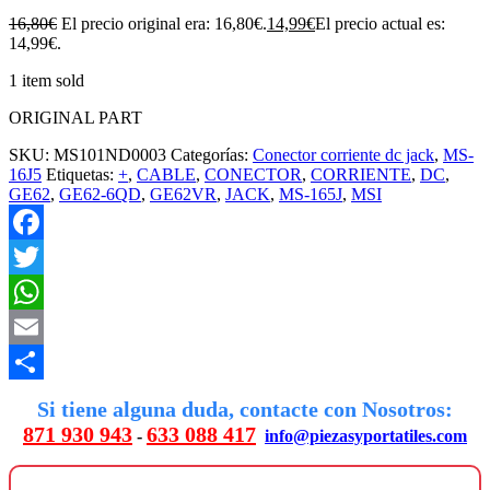
16,80
€
El precio original era: 16,80€.
14,99
€
El precio actual es:
14,99€.
1 item sold
ORIGINAL PART
SKU:
MS101ND0003
Categorías:
Conector corriente dc jack
,
MS-
16J5
Etiquetas:
+
,
CABLE
,
CONECTOR
,
CORRIENTE
,
DC
,
GE62
,
GE62-6QD
,
GE62VR
,
JACK
,
MS-165J
,
MSI
Facebook
Twitter
WhatsApp
Email
Compartir
Si tiene alguna duda, contacte con Nosotros:
871 930 943
633 088 417
-
info@piezasyportatiles.com