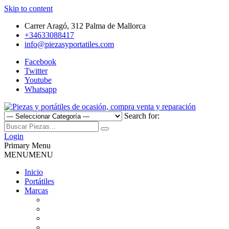
Skip to content
Carrer Aragó, 312 Palma de Mallorca
+34633088417
info@piezasyportatiles.com
Facebook
Twitter
Youtube
Whatsapp
Search for:
Todo lo que necesitas para reparar tu portatil, Pantallas, Teclas,
Piezas y portátiles de ocasión,
Teclados, Baterías, Carcasas, Placas, Gráficas, Procesadores,
Login
Ventiladores
Primary Menu
compra venta y reparación
MENU
MENU
Inicio
Portátiles
Marcas