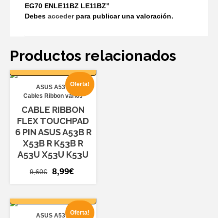
EG70 ENLE11BZ LE11BZ”
Debes
acceder
para publicar una valoración.
Productos relacionados
AÑADIR AL
CARRITO
Oferta!
ASUS A53
Cables Ribbon varios
CABLE RIBBON
FLEX TOUCHPAD
6 PIN ASUS A53B R
X53B R K53B R
A53U X53U K53U
El
El
8,99
€
9,60
€
precio
precio
AÑADIR AL
original
actual
CARRITO
era:
es:
Oferta!
ASUS A53