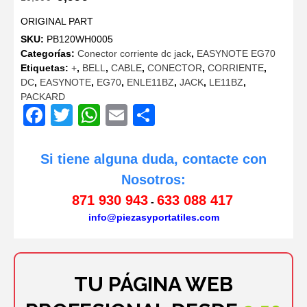
precio
precio
ORIGINAL PART
original
actual
SKU:
PB120WH0005
era:
es:
Categorías:
Conector corriente dc jack
,
EASYNOTE EG70
10,80€.
9,99€.
Etiquetas:
+
,
BELL
,
CABLE
,
CONECTOR
,
CORRIENTE
,
DC
,
EASYNOTE
,
EG70
,
ENLE11BZ
,
JACK
,
LE11BZ
,
PACKARD
Facebook
Twitter
WhatsApp
Email
Compartir
Si tiene alguna duda, contacte con
Nosotros:
871 930 943
633 088 417
-
info@piezasyportatiles.com
TU PÁGINA WEB