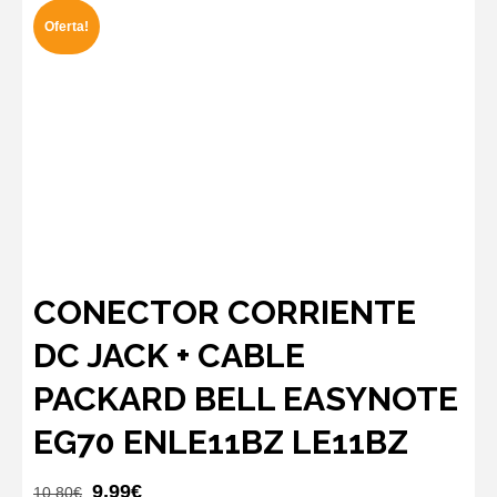
Oferta!
CONECTOR CORRIENTE
DC JACK + CABLE
PACKARD BELL EASYNOTE
EG70 ENLE11BZ LE11BZ
El
El
9,99
€
10,80
€