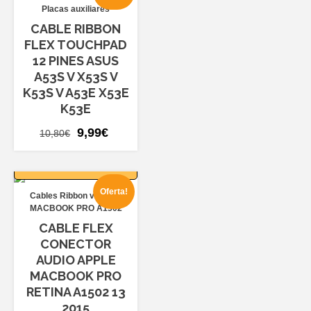
9,60€.
8,99€.
Placas auxiliares
CABLE RIBBON
FLEX TOUCHPAD
12 PINES ASUS
A53S V X53S V
K53S V A53E X53E
K53E
El
El
9,99
€
10,80
€
precio
precio
AÑADIR AL
original
actual
CARRITO
era:
es:
Oferta!
Cables Ribbon varios
10,80€.
9,99€.
MACBOOK PRO A1502
CABLE FLEX
CONECTOR
AUDIO APPLE
MACBOOK PRO
RETINA A1502 13
2015