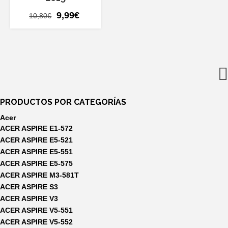
El
El
9,99
€
10,80
€
precio
precio
original
actual
era:
es:
10,80€.
9,99€.
PRODUCTOS POR CATEGORÍAS
Acer
ACER ASPIRE E1-572
ACER ASPIRE E5-521
ACER ASPIRE E5-551
ACER ASPIRE E5-575
ACER ASPIRE M3-581T
ACER ASPIRE S3
ACER ASPIRE V3
ACER ASPIRE V5-551
ACER ASPIRE V5-552