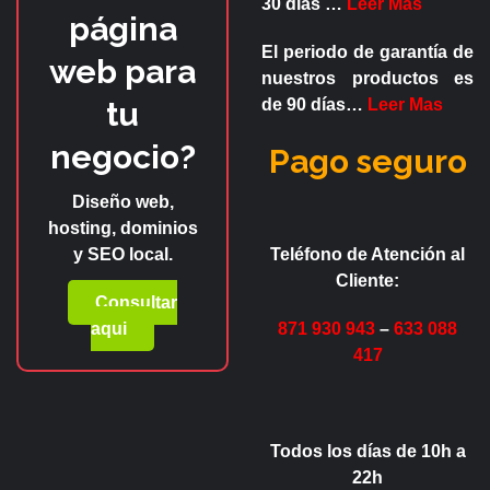
30 días
…
Leer Mas
página
El periodo de garantía de
web para
nuestros productos es
tu
de
90 días
…
Leer Mas
negocio?
Pago seguro
Diseño web,
hosting, dominios
y SEO local.
Teléfono de Atención al
Cliente:
Consultar
aqui
871 930 943
–
633 088
417
Todos los días de 10h a
22h