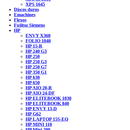
XPS 1645
Discos duros
Emachines
Flexos
Fujitsu Siemens
HP
ENVY X360
FOLIO 1040
HP 15-R
HP 240 G3
HP 250
HP 250 G3
HP 250 G7
HP 350 G1
HP 630
HP 650
HP AIO 20-R
HP AIO 24-DF
HP ELITEBOOK 1030
HP ELITEBOOK 840
HP ENVY 13-D
HP G62
HP LAPTOP 15S-EQ
HP MINI 110
HP Mini 200