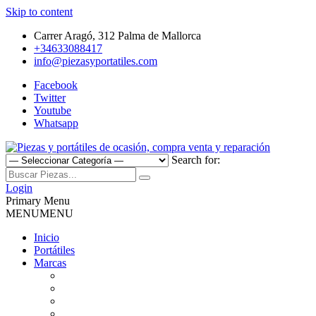
Skip to content
Carrer Aragó, 312 Palma de Mallorca
+34633088417
info@piezasyportatiles.com
Facebook
Twitter
Youtube
Whatsapp
Search for:
Todo lo que necesitas para reparar tu portatil, Pantallas, Teclas,
Piezas y portátiles de ocasión,
Teclados, Baterías, Carcasas, Placas, Gráficas, Procesadores,
Login
Ventiladores
Primary Menu
compra venta y reparación
MENU
MENU
Inicio
Portátiles
Marcas