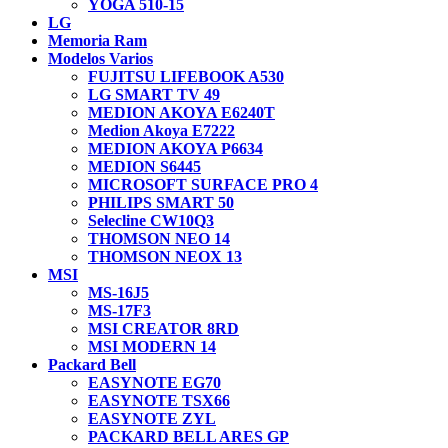
YOGA 510-15
LG
Memoria Ram
Modelos Varios
FUJITSU LIFEBOOK A530
LG SMART TV 49
MEDION AKOYA E6240T
Medion Akoya E7222
MEDION AKOYA P6634
MEDION S6445
MICROSOFT SURFACE PRO 4
PHILIPS SMART 50
Selecline CW10Q3
THOMSON NEO 14
THOMSON NEOX 13
MSI
MS-16J5
MS-17F3
MSI CREATOR 8RD
MSI MODERN 14
Packard Bell
EASYNOTE EG70
EASYNOTE TSX66
EASYNOTE ZYL
PACKARD BELL ARES GP