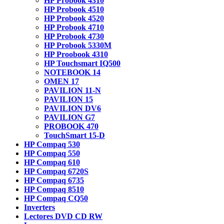
HP Probook 4310
HP Probook 4510
HP Probook 4520
HP Probook 4710
HP Probook 4730
HP Probook 5330M
HP Proobook 4310
HP Touchsmart IQ500
NOTEBOOK 14
OMEN 17
PAVILION 11-N
PAVILION 15
PAVILION DV6
PAVILION G7
PROBOOK 470
TouchSmart 15-D
HP Compaq 530
HP Compaq 550
HP Compaq 610
HP Compaq 6720S
HP Compaq 6735
HP Compaq 8510
HP Compaq CQ50
Inverters
Lectores DVD CD RW