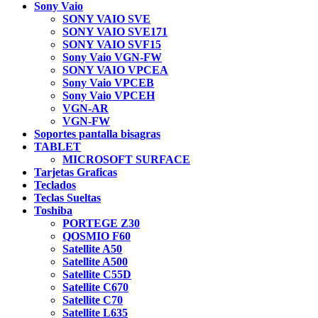
Sony Vaio
SONY VAIO SVE
SONY VAIO SVE171
SONY VAIO SVF15
Sony Vaio VGN-FW
SONY VAIO VPCEA
Sony Vaio VPCEB
Sony Vaio VPCEH
VGN-AR
VGN-FW
Soportes pantalla bisagras
TABLET
MICROSOFT SURFACE
Tarjetas Graficas
Teclados
Teclas Sueltas
Toshiba
PORTEGE Z30
QOSMIO F60
Satellite A50
Satellite A500
Satellite C55D
Satellite C670
Satellite C70
Satellite L635