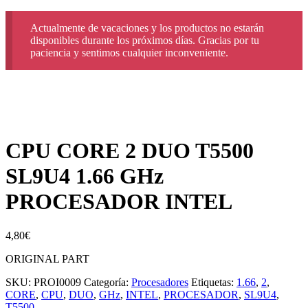
Actualmente de vacaciones y los productos no estarán
disponibles durante los próximos días. Gracias por tu
paciencia y sentimos cualquier inconveniente.
CPU CORE 2 DUO T5500
SL9U4 1.66 GHz
PROCESADOR INTEL
4,80
€
ORIGINAL PART
SKU:
PROI0009
Categoría:
Procesadores
Etiquetas:
1.66
,
2
,
CORE
,
CPU
,
DUO
,
GHz
,
INTEL
,
PROCESADOR
,
SL9U4
,
T5500