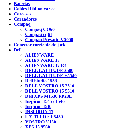
Baterias
Cables Ribbon varios
Carcasas
Cargadores
Compaq
Compaq CQ60
Compaq cq61
Compaq Presario V5000
Conector corriente dc jack
Dell
ALIENWARE
ALIENWARE 17
ALIENWARE 17 R4
DELL LATITUDE 3500
DELL LATITUDE E5540
Dell Studio 1558
DELL VOSTRO 15 3510
DELL VOSTRO 15 5510
Dell XPS M1530 PP28L
Inspiron 1545 / 1546
Inspiron 15R
INSPIRON 17
LATITUDE E5450
VOSTRO V130
XPS 15 9560