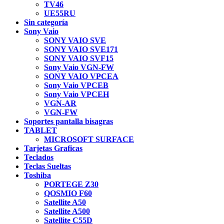
TV46
UE55RU
Sin categoría
Sony Vaio
SONY VAIO SVE
SONY VAIO SVE171
SONY VAIO SVF15
Sony Vaio VGN-FW
SONY VAIO VPCEA
Sony Vaio VPCEB
Sony Vaio VPCEH
VGN-AR
VGN-FW
Soportes pantalla bisagras
TABLET
MICROSOFT SURFACE
Tarjetas Graficas
Teclados
Teclas Sueltas
Toshiba
PORTEGE Z30
QOSMIO F60
Satellite A50
Satellite A500
Satellite C55D