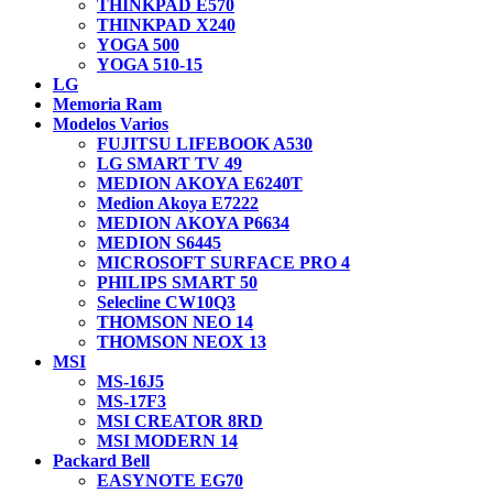
THINKPAD E570
THINKPAD X240
YOGA 500
YOGA 510-15
LG
Memoria Ram
Modelos Varios
FUJITSU LIFEBOOK A530
LG SMART TV 49
MEDION AKOYA E6240T
Medion Akoya E7222
MEDION AKOYA P6634
MEDION S6445
MICROSOFT SURFACE PRO 4
PHILIPS SMART 50
Selecline CW10Q3
THOMSON NEO 14
THOMSON NEOX 13
MSI
MS-16J5
MS-17F3
MSI CREATOR 8RD
MSI MODERN 14
Packard Bell
EASYNOTE EG70