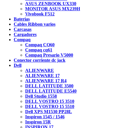
ASUS ZENBOOK UX330
MONITOR ASUS MX239H
Vivobook F512
Baterias
Cables Ribbon varios
Carcasas
Cargadores
Compaq
Compaq CQ60
Compaq cq61
Compaq Presario V5000
Conector corriente dc jack
Dell
ALIENWARE
ALIENWARE 17
ALIENWARE 17 R4
DELL LATITUDE 3500
DELL LATITUDE E5540
Dell Studio 1558
DELL VOSTRO 15 3510
DELL VOSTRO 15 5510
Dell XPS M1530 PP28L
Inspiron 1545 / 1546
Inspiron 15R
INSPIRON 17