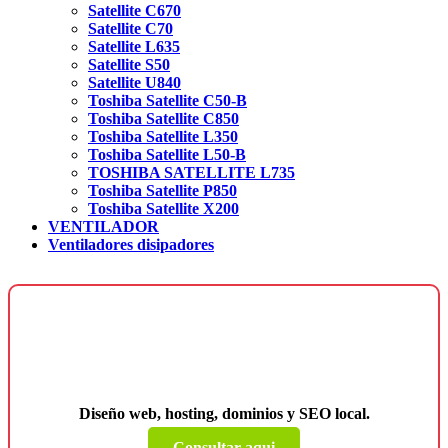
Satellite C670
Satellite C70
Satellite L635
Satellite S50
Satellite U840
Toshiba Satellite C50-B
Toshiba Satellite C850
Toshiba Satellite L350
Toshiba Satellite L50-B
TOSHIBA SATELLITE L735
Toshiba Satellite P850
Toshiba Satellite X200
VENTILADOR
Ventiladores disipadores
¿Necesitas una página web para tu
negocio?
Diseño web, hosting, dominios y SEO local.
Consultar aqui