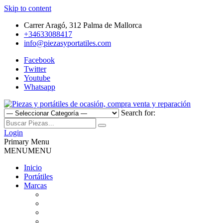
Skip to content
Carrer Aragó, 312 Palma de Mallorca
+34633088417
info@piezasyportatiles.com
Facebook
Twitter
Youtube
Whatsapp
Search for:
Todo lo que necesitas para reparar tu portatil, Pantallas, Teclas,
Piezas y portátiles de ocasión,
Teclados, Baterías, Carcasas, Placas, Gráficas, Procesadores,
Login
Ventiladores
Primary Menu
compra venta y reparación
MENU
MENU
Inicio
Portátiles
Marcas