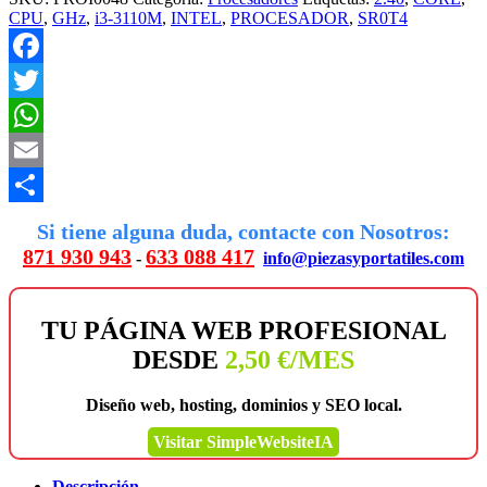
CPU
,
GHz
,
i3-3110M
,
INTEL
,
PROCESADOR
,
SR0T4
Facebook
Twitter
WhatsApp
Email
Compartir
Si tiene alguna duda, contacte con Nosotros:
871 930 943
633 088 417
-
info@piezasyportatiles.com
TU PÁGINA WEB PROFESIONAL
DESDE
2,50 €/MES
Diseño web, hosting, dominios y SEO local.
Visitar SimpleWebsiteIA
Descripción