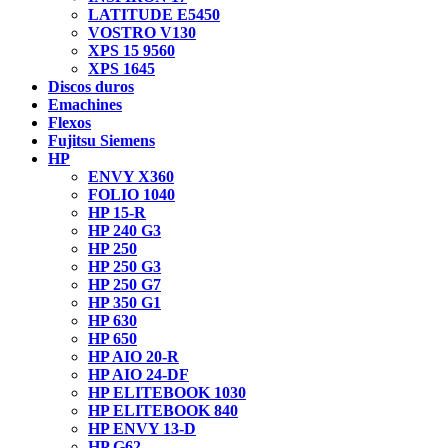
LATITUDE E5450
VOSTRO V130
XPS 15 9560
XPS 1645
Discos duros
Emachines
Flexos
Fujitsu Siemens
HP
ENVY X360
FOLIO 1040
HP 15-R
HP 240 G3
HP 250
HP 250 G3
HP 250 G7
HP 350 G1
HP 630
HP 650
HP AIO 20-R
HP AIO 24-DF
HP ELITEBOOK 1030
HP ELITEBOOK 840
HP ENVY 13-D
HP G62