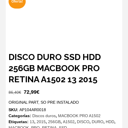
Oferta!
DISCO DURO SSD HDD
256GB MACBOOK PRO
RETINA A1502 13 2015
El
El
72,99
€
86,40
€
precio
precio
ORIGINAL PART, SO PRE INSTALADO
original
actual
SKU:
AP104AR0018
era:
es:
Categorías:
Discos duros
,
MACBOOK PRO A1502
86,40€.
72,99€.
Etiquetas:
13
,
2015
,
256GB
,
A1502
,
DISCO
,
DURO
,
HDD
,
MACBOOK
,
PRO
,
RETINA
,
SSD