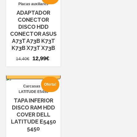
Placas auxiliares
ADAPTADOR
CONECTOR
DISCO HDD
CONECTOR ASUS
A73T A73B K73T
K73B X73T X73B
El
El
12,99
€
14,40
€
precio
precio
AÑADIR AL
original
actual
CARRITO
era:
es:
Oferta!
Carcasas
14,40€.
12,99€.
LATITUDE E5450
TAPA INFERIOR
DISCO RAM HDD
COVER DELL
LATITUDE E5450
5450