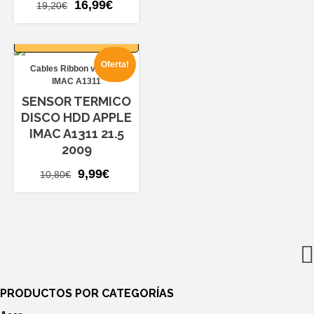
El
El
16,99
€
19,20
€
precio
precio
AÑADIR AL
original
actual
CARRITO
era:
es:
Oferta!
Cables Ribbon varios
19,20€.
16,99€.
IMAC A1311
SENSOR TERMICO
DISCO HDD APPLE
IMAC A1311 21.5
2009
El
El
9,99
€
10,80
€
precio
precio
original
actual
era:
es:
10,80€.
9,99€.
PRODUCTOS POR CATEGORÍAS