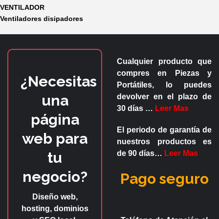
VENTILADOR
Ventiladores disipadores
Cualquier producto que
compres en
Piezas y
¿Necesitas
Portátiles
, lo puedes
una
devolver en el plazo de
30 días
…
Leer Mas
página
El periodo de garantía de
web para
nuestros productos es
tu
de
90 días
…
Leer Mas
negocio?
Pago seguro
Diseño web,
hosting, dominios