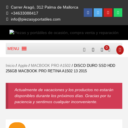
Skip
Carrer Aragó, 312 Palma de Mallorca
to
Facebook
Twitter
Youtube
What
+34633088417
content
info@piezasyportatiles.com
Todo lo que necesitas para reparar tu portatil, Pantallas, Teclas,
Piezas Y Portátiles De
Teclados, Baterías, Carcasas, Placas, Gráficas, Procesadores,
0
MENU
Ocasión, Compra Venta Y
Ventiladores
Reparación
Inicio
/
Apple
/
MACBOOK PRO A1502
/ DISCO DURO SSD HDD
256GB MACBOOK PRO RETINA A1502 13 2015
Actualmente de vacaciones y los productos no estarán
disponibles durante los próximos días. Gracias por tu
paciencia y sentimos cualquier inconveniente.