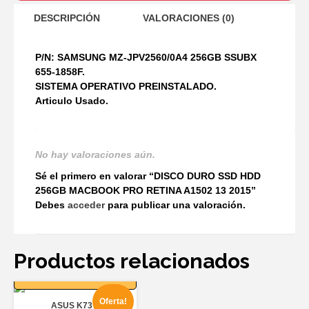
DESCRIPCIÓN
VALORACIONES (0)
P/N: SAMSUNG MZ-JPV2560/0A4 256GB SSUBX
655-1858F.
SISTEMA OPERATIVO PREINSTALADO.
Articulo Usado.
No hay valoraciones aún.
Sé el primero en valorar “DISCO DURO SSD HDD
256GB MACBOOK PRO RETINA A1502 13 2015”
Debes
acceder
para publicar una valoración.
Productos relacionados
AÑADIR AL
CARRITO
Oferta!
ASUS K73