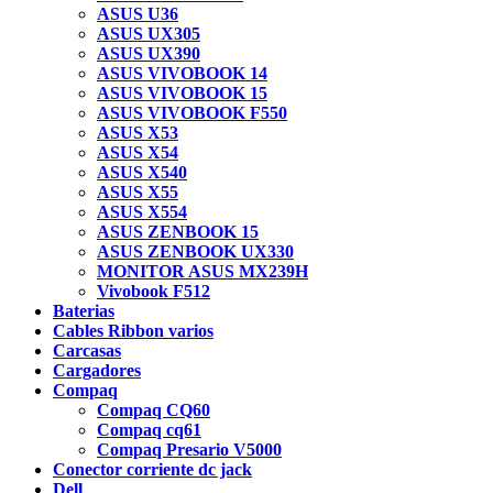
ASUS U36
ASUS UX305
ASUS UX390
ASUS VIVOBOOK 14
ASUS VIVOBOOK 15
ASUS VIVOBOOK F550
ASUS X53
ASUS X54
ASUS X540
ASUS X55
ASUS X554
ASUS ZENBOOK 15
ASUS ZENBOOK UX330
MONITOR ASUS MX239H
Vivobook F512
Baterias
Cables Ribbon varios
Carcasas
Cargadores
Compaq
Compaq CQ60
Compaq cq61
Compaq Presario V5000
Conector corriente dc jack
Dell