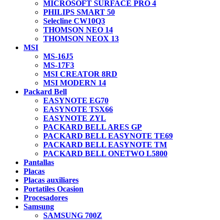
MICROSOFT SURFACE PRO 4
PHILIPS SMART 50
Selecline CW10Q3
THOMSON NEO 14
THOMSON NEOX 13
MSI
MS-16J5
MS-17F3
MSI CREATOR 8RD
MSI MODERN 14
Packard Bell
EASYNOTE EG70
EASYNOTE TSX66
EASYNOTE ZYL
PACKARD BELL ARES GP
PACKARD BELL EASYNOTE TE69
PACKARD BELL EASYNOTE TM
PACKARD BELL ONETWO L5800
Pantallas
Placas
Placas auxiliares
Portatiles Ocasion
Procesadores
Samsung
SAMSUNG 700Z