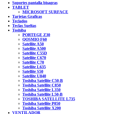
Soportes pantalla bisagras
TABLET
MICROSOFT SURFACE
Tarjetas Graficas
Teclados
Teclas Sueltas
Toshiba
PORTEGE Z30
QOSMIO F60
Satellite A50
Satellite A500
Satellite C55D
Satellite C670
Satellite C70
Satellite L635
Satellite S50
Satellite U840
Toshiba Satellite C50-B
Toshiba Satellite C850
Toshiba Satellite L350
Toshiba Satellite L50-B
TOSHIBA SATELLITE L735
Toshiba Satellite P850
Toshiba Satellite X200
VENTILADOR