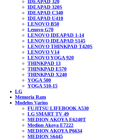
IDEAPAD 320
IDEAPAD 320S
IDEAPAD C340
IDEAPAD U410
LENOVO B50
Lenovo G70
LENOVO IDEAPAD 1-14
LENOVO IDEAPAD S145
LENOVO THINKPAD T420S
LENOVO V14
LENOVO YOGA 920
THINKPAD 13
THINKPAD E570
THINKPAD X240
YOGA 500
YOGA 510-15
LG
Memoria Ram
Modelos Varios
FUJITSU LIFEBOOK A530
LG SMART TV 49
MEDION AKOYA E6240T
Medion Akoya E7222
MEDION AKOYA P6634
MEDION S6445