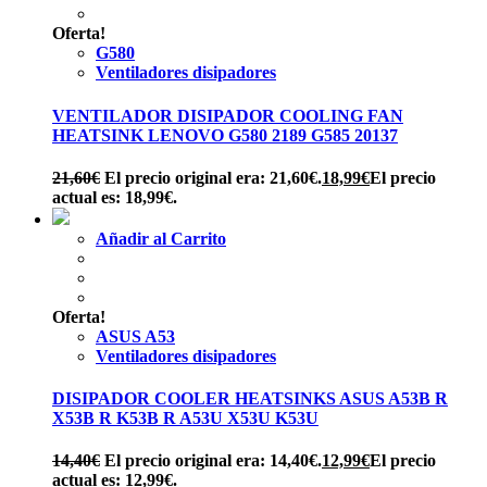
Oferta!
G580
Ventiladores disipadores
VENTILADOR DISIPADOR COOLING FAN
HEATSINK LENOVO G580 2189 G585 20137
21,60
€
El precio original era: 21,60€.
18,99
€
El precio
actual es: 18,99€.
Añadir al Carrito
Oferta!
ASUS A53
Ventiladores disipadores
DISIPADOR COOLER HEATSINKS ASUS A53B R
X53B R K53B R A53U X53U K53U
14,40
€
El precio original era: 14,40€.
12,99
€
El precio
actual es: 12,99€.