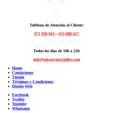
Teléfono de Atención al Cliente:
871 930 943
–
633 088 417
Todos los días de 10h a 22h
info@piezasyportatiles.com
Home
Contáctenos
Tienda
Términos y Condiciones
Diseño Web
Facebook
Twitter
Youtube
Whatsapp