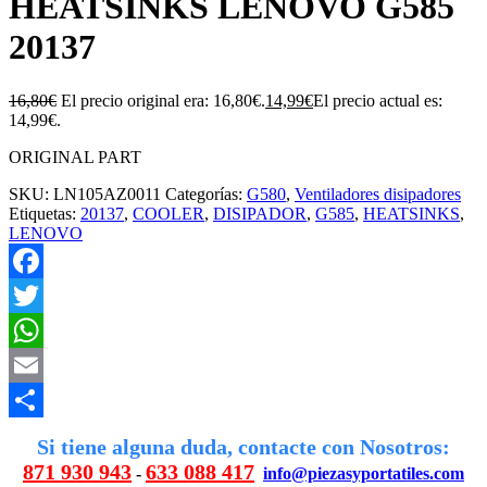
HEATSINKS LENOVO G585
20137
16,80
€
El precio original era: 16,80€.
14,99
€
El precio actual es:
14,99€.
ORIGINAL PART
SKU:
LN105AZ0011
Categorías:
G580
,
Ventiladores disipadores
Etiquetas:
20137
,
COOLER
,
DISIPADOR
,
G585
,
HEATSINKS
,
LENOVO
Facebook
Twitter
WhatsApp
Email
Compartir
Si tiene alguna duda, contacte con Nosotros:
871 930 943
633 088 417
-
info@piezasyportatiles.com