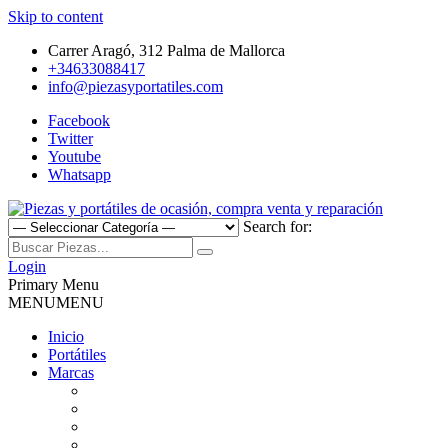
Skip to content
Carrer Aragó, 312 Palma de Mallorca
+34633088417
info@piezasyportatiles.com
Facebook
Twitter
Youtube
Whatsapp
Search for:
Todo lo que necesitas para reparar tu portatil, Pantallas, Teclas,
Piezas y portátiles de ocasión,
Teclados, Baterías, Carcasas, Placas, Gráficas, Procesadores,
Login
Ventiladores
Primary Menu
compra venta y reparación
MENU
MENU
Inicio
Portátiles
Marcas