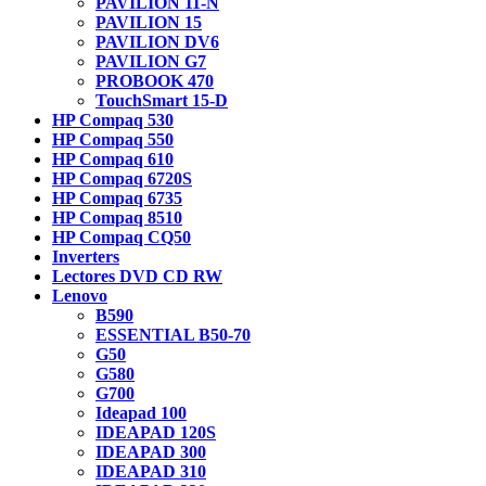
PAVILION 11-N
PAVILION 15
PAVILION DV6
PAVILION G7
PROBOOK 470
TouchSmart 15-D
HP Compaq 530
HP Compaq 550
HP Compaq 610
HP Compaq 6720S
HP Compaq 6735
HP Compaq 8510
HP Compaq CQ50
Inverters
Lectores DVD CD RW
Lenovo
B590
ESSENTIAL B50-70
G50
G580
G700
Ideapad 100
IDEAPAD 120S
IDEAPAD 300
IDEAPAD 310