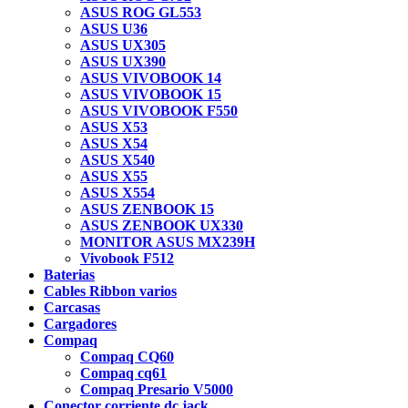
ASUS ROG GL553
ASUS U36
ASUS UX305
ASUS UX390
ASUS VIVOBOOK 14
ASUS VIVOBOOK 15
ASUS VIVOBOOK F550
ASUS X53
ASUS X54
ASUS X540
ASUS X55
ASUS X554
ASUS ZENBOOK 15
ASUS ZENBOOK UX330
MONITOR ASUS MX239H
Vivobook F512
Baterias
Cables Ribbon varios
Carcasas
Cargadores
Compaq
Compaq CQ60
Compaq cq61
Compaq Presario V5000
Conector corriente dc jack