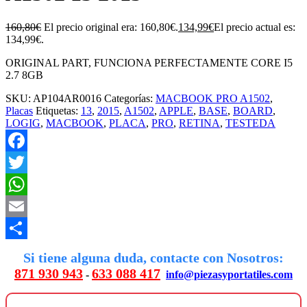
160,80
€
El precio original era: 160,80€.
134,99
€
El precio actual es:
134,99€.
ORIGINAL PART, FUNCIONA PERFECTAMENTE CORE I5
2.7 8GB
SKU:
AP104AR0016
Categorías:
MACBOOK PRO A1502
,
Placas
Etiquetas:
13
,
2015
,
A1502
,
APPLE
,
BASE
,
BOARD
,
LOGIG
,
MACBOOK
,
PLACA
,
PRO
,
RETINA
,
TESTEDA
Facebook
Twitter
WhatsApp
Email
Compartir
Si tiene alguna duda, contacte con Nosotros:
871 930 943
633 088 417
-
info@piezasyportatiles.com