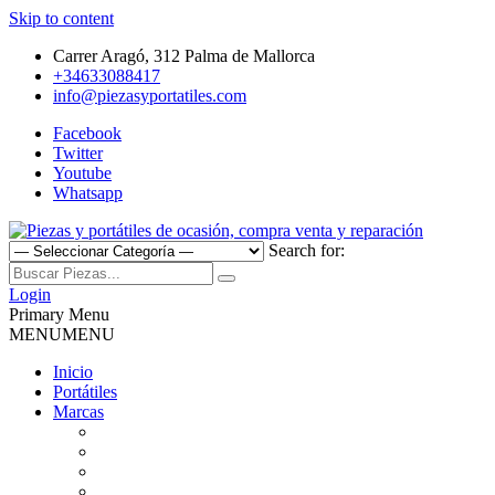
Skip to content
Carrer Aragó, 312 Palma de Mallorca
+34633088417
info@piezasyportatiles.com
Facebook
Twitter
Youtube
Whatsapp
Search for:
Todo lo que necesitas para reparar tu portatil, Pantallas, Teclas,
Piezas y portátiles de ocasión,
Teclados, Baterías, Carcasas, Placas, Gráficas, Procesadores,
Login
Ventiladores
Primary Menu
compra venta y reparación
MENU
MENU
Inicio
Portátiles
Marcas