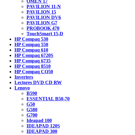
OMEN 17
PAVILION 11-N
PAVILION 15
PAVILION DV6
PAVILION G7
PROBOOK 470
TouchSmart 15-D
HP Compaq 530
HP Compaq 550
HP Compaq 610
HP Compaq 6720S
HP Compaq 6735
HP Compaq 8510
HP Compaq CQ50
Inverters
Lectores DVD CD RW
Lenovo
B590
ESSENTIAL B50-70
G50
G580
G700
Ideapad 100
IDEAPAD 120S
IDEAPAD 300