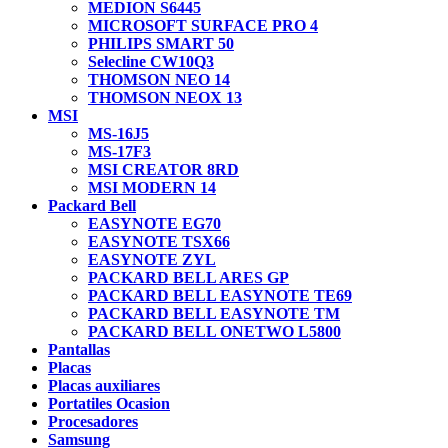
MEDION S6445
MICROSOFT SURFACE PRO 4
PHILIPS SMART 50
Selecline CW10Q3
THOMSON NEO 14
THOMSON NEOX 13
MSI
MS-16J5
MS-17F3
MSI CREATOR 8RD
MSI MODERN 14
Packard Bell
EASYNOTE EG70
EASYNOTE TSX66
EASYNOTE ZYL
PACKARD BELL ARES GP
PACKARD BELL EASYNOTE TE69
PACKARD BELL EASYNOTE TM
PACKARD BELL ONETWO L5800
Pantallas
Placas
Placas auxiliares
Portatiles Ocasion
Procesadores
Samsung