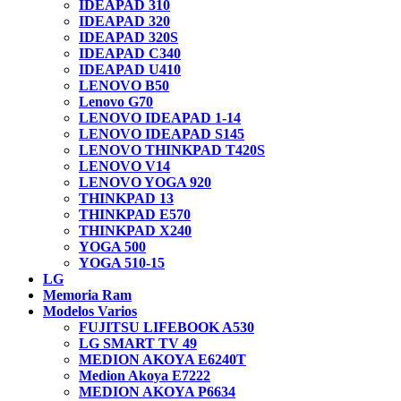
IDEAPAD 310
IDEAPAD 320
IDEAPAD 320S
IDEAPAD C340
IDEAPAD U410
LENOVO B50
Lenovo G70
LENOVO IDEAPAD 1-14
LENOVO IDEAPAD S145
LENOVO THINKPAD T420S
LENOVO V14
LENOVO YOGA 920
THINKPAD 13
THINKPAD E570
THINKPAD X240
YOGA 500
YOGA 510-15
LG
Memoria Ram
Modelos Varios
FUJITSU LIFEBOOK A530
LG SMART TV 49
MEDION AKOYA E6240T
Medion Akoya E7222
MEDION AKOYA P6634