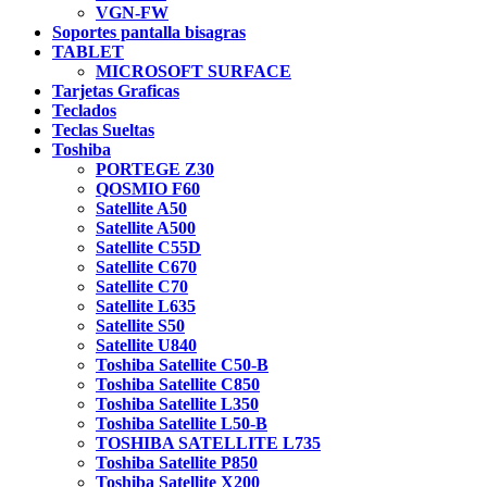
VGN-FW
Soportes pantalla bisagras
TABLET
MICROSOFT SURFACE
Tarjetas Graficas
Teclados
Teclas Sueltas
Toshiba
PORTEGE Z30
QOSMIO F60
Satellite A50
Satellite A500
Satellite C55D
Satellite C670
Satellite C70
Satellite L635
Satellite S50
Satellite U840
Toshiba Satellite C50-B
Toshiba Satellite C850
Toshiba Satellite L350
Toshiba Satellite L50-B
TOSHIBA SATELLITE L735
Toshiba Satellite P850
Toshiba Satellite X200