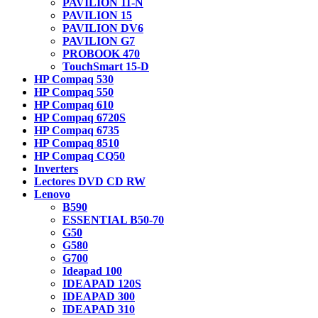
PAVILION 11-N
PAVILION 15
PAVILION DV6
PAVILION G7
PROBOOK 470
TouchSmart 15-D
HP Compaq 530
HP Compaq 550
HP Compaq 610
HP Compaq 6720S
HP Compaq 6735
HP Compaq 8510
HP Compaq CQ50
Inverters
Lectores DVD CD RW
Lenovo
B590
ESSENTIAL B50-70
G50
G580
G700
Ideapad 100
IDEAPAD 120S
IDEAPAD 300
IDEAPAD 310