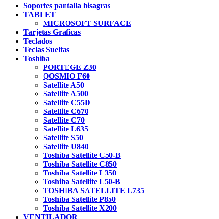
Soportes pantalla bisagras
TABLET
MICROSOFT SURFACE
Tarjetas Graficas
Teclados
Teclas Sueltas
Toshiba
PORTEGE Z30
QOSMIO F60
Satellite A50
Satellite A500
Satellite C55D
Satellite C670
Satellite C70
Satellite L635
Satellite S50
Satellite U840
Toshiba Satellite C50-B
Toshiba Satellite C850
Toshiba Satellite L350
Toshiba Satellite L50-B
TOSHIBA SATELLITE L735
Toshiba Satellite P850
Toshiba Satellite X200
VENTILADOR