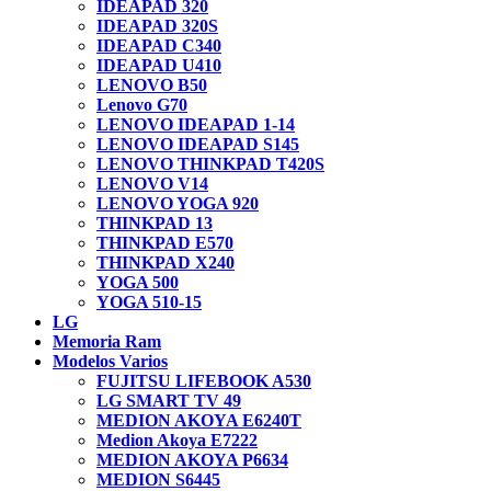
IDEAPAD 320
IDEAPAD 320S
IDEAPAD C340
IDEAPAD U410
LENOVO B50
Lenovo G70
LENOVO IDEAPAD 1-14
LENOVO IDEAPAD S145
LENOVO THINKPAD T420S
LENOVO V14
LENOVO YOGA 920
THINKPAD 13
THINKPAD E570
THINKPAD X240
YOGA 500
YOGA 510-15
LG
Memoria Ram
Modelos Varios
FUJITSU LIFEBOOK A530
LG SMART TV 49
MEDION AKOYA E6240T
Medion Akoya E7222
MEDION AKOYA P6634
MEDION S6445