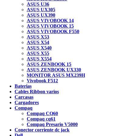
ASUS U36
ASUS UX305
ASUS UX390
ASUS VIVOBOOK 14
ASUS VIVOBOOK 15
ASUS VIVOBOOK F550
ASUS X53
ASUS X54
ASUS X540
ASUS X55
ASUS X554
ASUS ZENBOOK 15
ASUS ZENBOOK UX330
MONITOR ASUS MX239H
Vivobook F512
Baterias
Cables Ribbon varios
Carcasas
Cargadores
Compaq
Compaq CQ60
Compaq cq61
Compaq Presario V5000
Conector corriente dc jack
Dell