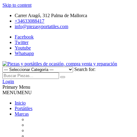
Skip to content
Carrer Aragó, 312 Palma de Mallorca
+34633088417
info@piezasyportatiles.com
Facebook
Twitter
Youtube
Whatsapp
Search for:
Todo lo que necesitas para reparar tu portatil, Pantallas, Teclas,
Piezas y portátiles de ocasión,
Teclados, Baterías, Carcasas, Placas, Gráficas, Procesadores,
Login
Ventiladores
Primary Menu
compra venta y reparación
MENU
MENU
Inicio
Portátiles
Marcas