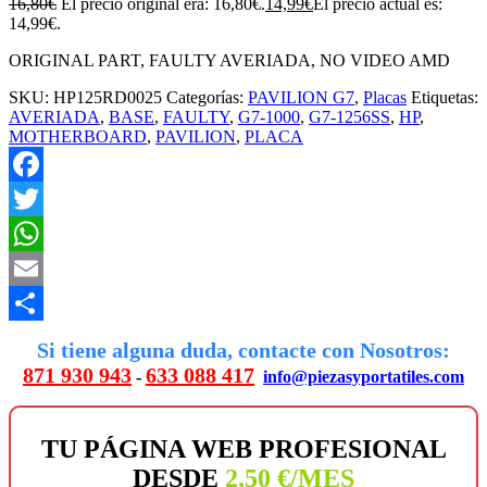
16,80
€
El precio original era: 16,80€.
14,99
€
El precio actual es:
14,99€.
ORIGINAL PART, FAULTY AVERIADA, NO VIDEO AMD
SKU:
HP125RD0025
Categorías:
PAVILION G7
,
Placas
Etiquetas:
AVERIADA
,
BASE
,
FAULTY
,
G7-1000
,
G7-1256SS
,
HP
,
MOTHERBOARD
,
PAVILION
,
PLACA
Facebook
Twitter
WhatsApp
Email
Compartir
Si tiene alguna duda, contacte con Nosotros:
871 930 943
633 088 417
-
info@piezasyportatiles.com
TU PÁGINA WEB PROFESIONAL
DESDE
2,50 €/MES