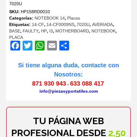
7020U
era:
es:
SKU:
HP158RD0010
34,80€.
29,99€.
Categorías:
NOTEBOOK 14
,
Placas
Etiquetas:
14-CF
,
14-CF0009NS
,
7020U
,
AVERIADA
,
BASE
,
FAULTY
,
HP
,
I3
,
MOTHERBOARD
,
NOTEBOOK
,
PLACA
Facebook
Twitter
WhatsApp
Email
Compartir
Si tiene alguna duda, contacte con
Nosotros:
871 930 943
633 088 417
-
info@piezasyportatiles.com
TU PÁGINA WEB
PROFESIONAL DESDE
2,50