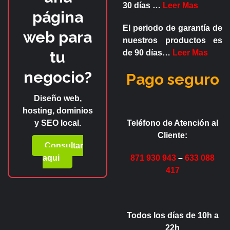
30 días
…
Leer Mas
página
El periodo de garantía de
web para
nuestros productos es
tu
de
90 días
…
Leer Mas
negocio?
Pago seguro
Diseño web,
hosting, dominios
y SEO local.
Teléfono de Atención al
Cliente:
Consultar
aqui
871 930 943
–
633 088
417
Todos los días de 10h a
22h