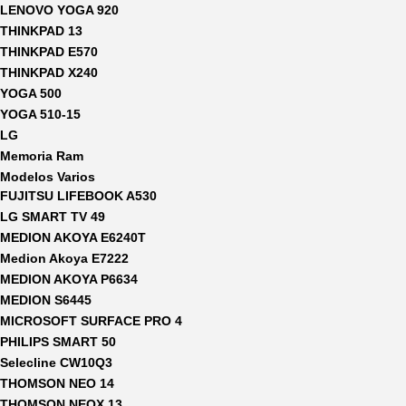
LENOVO YOGA 920
THINKPAD 13
THINKPAD E570
THINKPAD X240
YOGA 500
YOGA 510-15
LG
Memoria Ram
Modelos Varios
FUJITSU LIFEBOOK A530
LG SMART TV 49
MEDION AKOYA E6240T
Medion Akoya E7222
MEDION AKOYA P6634
MEDION S6445
MICROSOFT SURFACE PRO 4
PHILIPS SMART 50
Selecline CW10Q3
THOMSON NEO 14
THOMSON NEOX 13