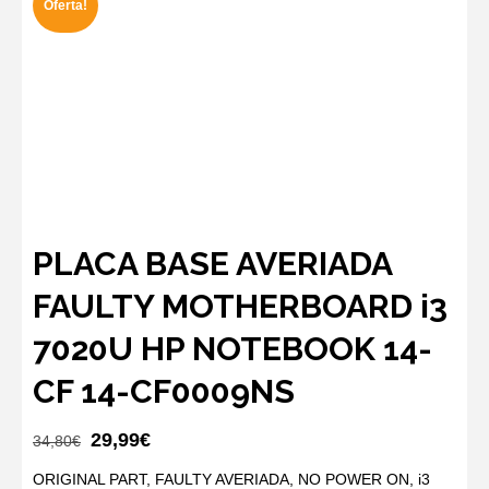
Oferta!
PLACA BASE AVERIADA
FAULTY MOTHERBOARD i3
7020U HP NOTEBOOK 14-
CF 14-CF0009NS
El
El
29,99
€
34,80
€
precio
precio
ORIGINAL PART, FAULTY AVERIADA, NO POWER ON, i3
original
actual