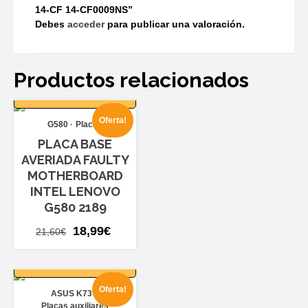
14-CF 14-CF0009NS”
Debes
acceder
para publicar una valoración.
Productos relacionados
AÑADIR AL
CARRITO
Oferta!
G580
Placas
PLACA BASE
AVERIADA FAULTY
MOTHERBOARD
INTEL LENOVO
G580 2189
El
El
18,99
€
21,60
€
precio
precio
AÑADIR AL
original
actual
CARRITO
era:
es:
Oferta!
ASUS K73
21,60€.
18,99€.
Placas auxiliares