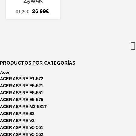
Z5WAK
El
El
26,99
€
31,20
€
precio
precio
original
actual
era:
es:
31,20€.
26,99€.
PRODUCTOS POR CATEGORÍAS
Acer
ACER ASPIRE E1-572
ACER ASPIRE E5-521
ACER ASPIRE E5-551
ACER ASPIRE E5-575
ACER ASPIRE M3-581T
ACER ASPIRE S3
ACER ASPIRE V3
ACER ASPIRE V5-551
ACER ASPIRE V5-552