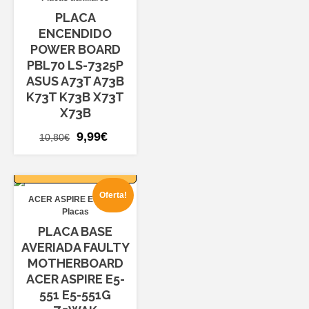
PLACA
ENCENDIDO
POWER BOARD
PBL70 LS-7325P
ASUS A73T A73B
K73T K73B X73T
X73B
El
El
9,99
€
10,80
€
precio
precio
AÑADIR AL
original
actual
CARRITO
era:
es:
Oferta!
ACER ASPIRE E5-551
10,80€.
9,99€.
Placas
PLACA BASE
AVERIADA FAULTY
MOTHERBOARD
ACER ASPIRE E5-
551 E5-551G