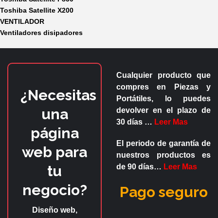
Toshiba Satellite X200
VENTILADOR
Ventiladores disipadores
Cualquier producto que
compres en
Piezas y
¿Necesitas
Portátiles
, lo puedes
una
devolver en el plazo de
30 días
…
Leer Mas
página
El periodo de garantía de
web para
nuestros productos es
tu
de
90 días
…
Leer Mas
negocio?
Pago seguro
Diseño web,