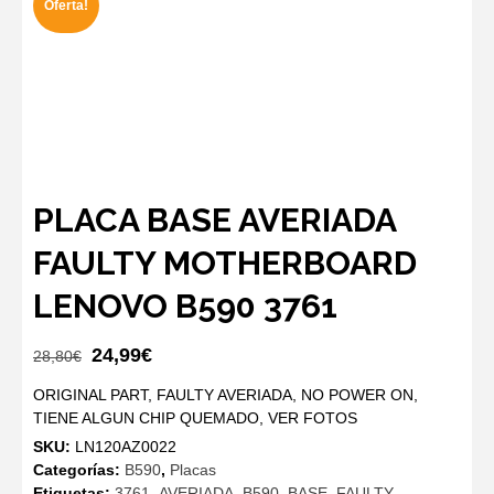
Oferta!
PLACA BASE AVERIADA
FAULTY MOTHERBOARD
LENOVO B590 3761
El
El
24,99
€
28,80
€
precio
precio
ORIGINAL PART, FAULTY AVERIADA, NO POWER ON,
original
actual
TIENE ALGUN CHIP QUEMADO, VER FOTOS
era:
es:
SKU:
LN120AZ0022
28,80€.
24,99€.
Categorías:
B590
,
Placas
Etiquetas:
3761
,
AVERIADA
,
B590
,
BASE
,
FAULTY
,