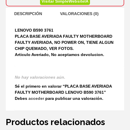
Visitar SimpleWebsiteIA
DESCRIPCIÓN
VALORACIONES (0)
LENOVO B590 3761
PLACA BASE AVERIADA FAULTY MOTHERBOARD
FAULTY AVERIADA, NO POWER ON, TIENE ALGUN
CHIP QUEMADO, VER FOTOS.
Articulo Averiado, No aceptamos devolucion.
No hay valoraciones aún.
Sé el primero en valorar “PLACA BASE AVERIADA
FAULTY MOTHERBOARD LENOVO B590 3761”
Debes
acceder
para publicar una valoración.
Productos relacionados
AÑADIR AL
CARRITO