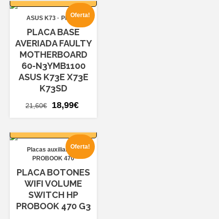
Oferta!
ASUS K73
Placas
PLACA BASE
AVERIADA FAULTY
MOTHERBOARD
60-N3YMB1100
ASUS K73E X73E
K73SD
El
El
18,99
€
21,60
€
precio
precio
AÑADIR AL
original
actual
CARRITO
era:
es:
Oferta!
Placas auxiliares
21,60€.
18,99€.
PROBOOK 470
PLACA BOTONES
WIFI VOLUME
SWITCH HP
PROBOOK 470 G3