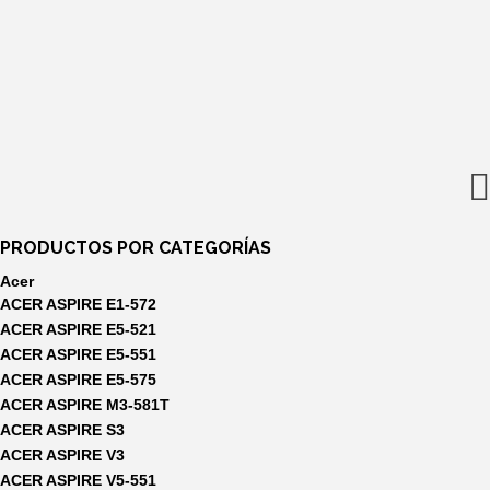
original
actual
Impecable
era:
es:
195,00
€
220,00€.
210,00€.
El
190,00
€
precio
El
original
precio
era:
actual
195,00€.
es:
190,00€.
PRODUCTOS POR CATEGORÍAS
Acer
ACER ASPIRE E1-572
ACER ASPIRE E5-521
ACER ASPIRE E5-551
ACER ASPIRE E5-575
ACER ASPIRE M3-581T
ACER ASPIRE S3
ACER ASPIRE V3
ACER ASPIRE V5-551