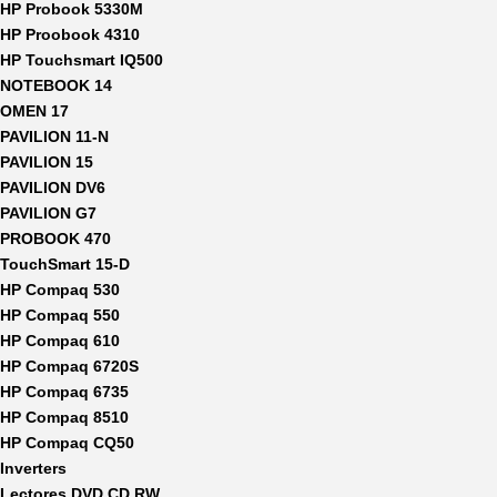
HP Probook 5330M
HP Proobook 4310
HP Touchsmart IQ500
NOTEBOOK 14
OMEN 17
PAVILION 11-N
PAVILION 15
PAVILION DV6
PAVILION G7
PROBOOK 470
TouchSmart 15-D
HP Compaq 530
HP Compaq 550
HP Compaq 610
HP Compaq 6720S
HP Compaq 6735
HP Compaq 8510
HP Compaq CQ50
Inverters
Lectores DVD CD RW