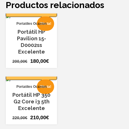
Productos relacionados
AÑADIR AL
CARRITO
Portatiles Ocasion
Oferta!
Portátil HP
Pavilion 15-
D0002ss
Excelente
El
El
180,00
€
200,00
€
precio
precio
AÑADIR AL
AÑADIR AL
CARRITO
original
actual
CARRITO
era:
es:
Portatiles Ocasion
Oferta!
Oferta!
Portatiles
200,00€.
180,00€.
Ocasion
Portátil HP 350
Portátil
G2 Core i3 5th
Asus
Excelente
X540
El
El
210,00
€
220,00
€
disco
precio
precio
SSD