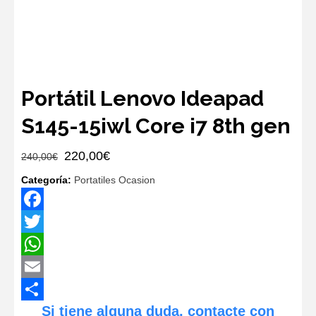
Portátil Lenovo Ideapad
S145-15iwl Core i7 8th gen
El
El
220,00
€
240,00
€
precio
precio
Categoría:
Portatiles Ocasion
original
actual
era:
es:
Facebook
240,00€.
220,00€.
Twitter
WhatsApp
Email
Si tiene alguna duda, contacte con
Compartir