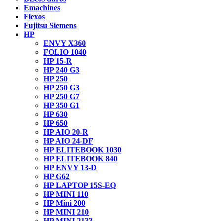
Emachines
Flexos
Fujitsu Siemens
HP
ENVY X360
FOLIO 1040
HP 15-R
HP 240 G3
HP 250
HP 250 G3
HP 250 G7
HP 350 G1
HP 630
HP 650
HP AIO 20-R
HP AIO 24-DF
HP ELITEBOOK 1030
HP ELITEBOOK 840
HP ENVY 13-D
HP G62
HP LAPTOP 15S-EQ
HP MINI 110
HP Mini 200
HP MINI 210
HP MINI 2133