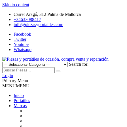
Skip to content
Carrer Aragó, 312 Palma de Mallorca
+34633088417
info@piezasyportatiles.com
Facebook
Twitter
Youtube
Whatsapp
Search for:
Todo lo que necesitas para reparar tu portatil, Pantallas, Teclas,
Piezas y portátiles de ocasión,
Teclados, Baterías, Carcasas, Placas, Gráficas, Procesadores,
Login
Ventiladores
Primary Menu
compra venta y reparación
MENU
MENU
Inicio
Portátiles
Marcas