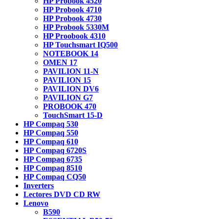
HP Probook 4520
HP Probook 4710
HP Probook 4730
HP Probook 5330M
HP Proobook 4310
HP Touchsmart IQ500
NOTEBOOK 14
OMEN 17
PAVILION 11-N
PAVILION 15
PAVILION DV6
PAVILION G7
PROBOOK 470
TouchSmart 15-D
HP Compaq 530
HP Compaq 550
HP Compaq 610
HP Compaq 6720S
HP Compaq 6735
HP Compaq 8510
HP Compaq CQ50
Inverters
Lectores DVD CD RW
Lenovo
B590