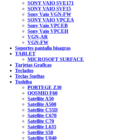
SONY VAIO SVE171
SONY VAIO SVF15
Sony Vaio VGN-FW
SONY VAIO VPCEA
Sony Vaio VPCEB
Sony Vaio VPCEH
VGN-AR
VGN-FW
Soportes pantalla bisagras
TABLET
MICROSOFT SURFACE
Tarjetas Graficas
Teclados
Teclas Sueltas
Toshiba
PORTEGE Z30
QOSMIO F60
Satellite A50
Satellite A500
Satellite C55D
Satellite C670
Satellite C70
Satellite L635
Satellite S50
Satellite U840