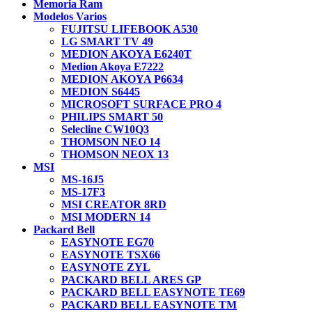
Memoria Ram
Modelos Varios
FUJITSU LIFEBOOK A530
LG SMART TV 49
MEDION AKOYA E6240T
Medion Akoya E7222
MEDION AKOYA P6634
MEDION S6445
MICROSOFT SURFACE PRO 4
PHILIPS SMART 50
Selecline CW10Q3
THOMSON NEO 14
THOMSON NEOX 13
MSI
MS-16J5
MS-17F3
MSI CREATOR 8RD
MSI MODERN 14
Packard Bell
EASYNOTE EG70
EASYNOTE TSX66
EASYNOTE ZYL
PACKARD BELL ARES GP
PACKARD BELL EASYNOTE TE69
PACKARD BELL EASYNOTE TM