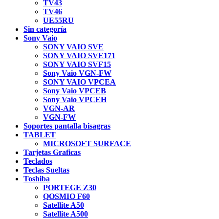
TV43
TV46
UE55RU
Sin categoría
Sony Vaio
SONY VAIO SVE
SONY VAIO SVE171
SONY VAIO SVF15
Sony Vaio VGN-FW
SONY VAIO VPCEA
Sony Vaio VPCEB
Sony Vaio VPCEH
VGN-AR
VGN-FW
Soportes pantalla bisagras
TABLET
MICROSOFT SURFACE
Tarjetas Graficas
Teclados
Teclas Sueltas
Toshiba
PORTEGE Z30
QOSMIO F60
Satellite A50
Satellite A500