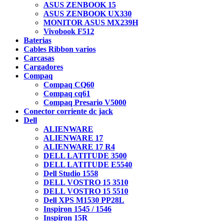
ASUS ZENBOOK 15
ASUS ZENBOOK UX330
MONITOR ASUS MX239H
Vivobook F512
Baterias
Cables Ribbon varios
Carcasas
Cargadores
Compaq
Compaq CQ60
Compaq cq61
Compaq Presario V5000
Conector corriente dc jack
Dell
ALIENWARE
ALIENWARE 17
ALIENWARE 17 R4
DELL LATITUDE 3500
DELL LATITUDE E5540
Dell Studio 1558
DELL VOSTRO 15 3510
DELL VOSTRO 15 5510
Dell XPS M1530 PP28L
Inspiron 1545 / 1546
Inspiron 15R