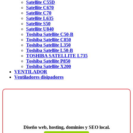
Satellite C55D
Satellite C670
Satellite C70
Satellite L635
Satellite S50
Satellite U840
Toshiba Satellite C50-B
Toshiba Satellite C850
Toshiba Satellite L350
Toshiba Satellite L50-B
TOSHIBA SATELLITE L735
Toshiba Satellite P850
Toshiba Satellite X200
VENTILADOR
Ventiladores disipadores
¿Necesitas una página web para tu
negocio?
Diseño web, hosting, dominios y SEO local.