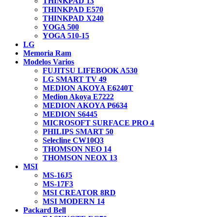
THINKPAD 13
THINKPAD E570
THINKPAD X240
YOGA 500
YOGA 510-15
LG
Memoria Ram
Modelos Varios
FUJITSU LIFEBOOK A530
LG SMART TV 49
MEDION AKOYA E6240T
Medion Akoya E7222
MEDION AKOYA P6634
MEDION S6445
MICROSOFT SURFACE PRO 4
PHILIPS SMART 50
Selecline CW10Q3
THOMSON NEO 14
THOMSON NEOX 13
MSI
MS-16J5
MS-17F3
MSI CREATOR 8RD
MSI MODERN 14
Packard Bell