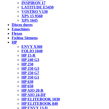
INSPIRON 17
LATITUDE E5450
VOSTRO V130
XPS 15 9560
XPS 1645
Discos duros
Emachines
Flexos
Fujitsu Siemens
HP
ENVY X360
FOLIO 1040
HP 15-R
HP 240 G3
HP 250
HP 250 G3
HP 250 G7
HP 350 G1
HP 630
HP 650
HP AIO 20-R
HP AIO 24-DF
HP ELITEBOOK 1030
HP ELITEBOOK 840
HP ENVY 13-D