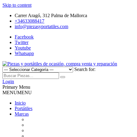
Skip to content
Carrer Aragó, 312 Palma de Mallorca
+34633088417
info@piezasyportatiles.com
Facebook
Twitter
Youtube
Whatsapp
Search for:
Todo lo que necesitas para reparar tu portatil, Pantallas, Teclas,
Piezas y portátiles de ocasión,
Teclados, Baterías, Carcasas, Placas, Gráficas, Procesadores,
Login
Ventiladores
Primary Menu
compra venta y reparación
MENU
MENU
Inicio
Portátiles
Marcas