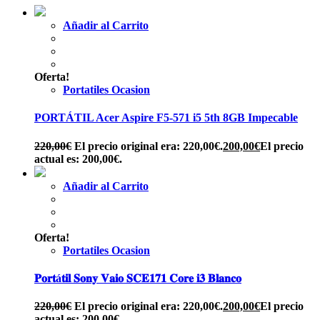
Añadir al Carrito
Oferta!
Portatiles Ocasion
PORTÁTIL Acer Aspire F5-571 i5 5th 8GB Impecable
220,00
€
El precio original era: 220,00€.
200,00
€
El precio
actual es: 200,00€.
Añadir al Carrito
Oferta!
Portatiles Ocasion
𝐏𝐨𝐫𝐭á𝐭𝐢𝐥 𝐒𝐨𝐧𝐲 𝐕𝐚𝐢𝐨 𝐒𝐂𝐄𝟏𝟕𝟏 𝐂𝐨𝐫𝐞 𝐢𝟑 𝐁𝐥𝐚𝐧𝐜𝐨
220,00
€
El precio original era: 220,00€.
200,00
€
El precio
actual es: 200,00€.